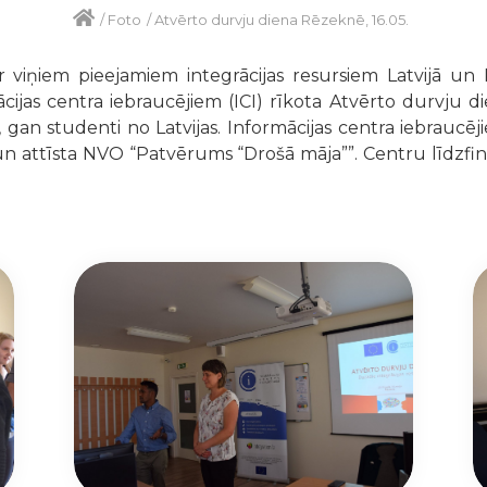
/
Foto
/
Atvērto durvju diena Rēzeknē, 16.05.
r viņiem pieejamiem integrācijas resursiem Latvijā un
cijas centra iebraucējiem (ICI) rīkota Atvērto durvju d
 gan studenti no Latvijas. Informācijas centra iebrauc
 un attīsta NVO “Patvērums “Drošā māja””. Centru līdzfi