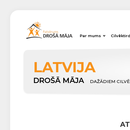
Par mums
Cilvēktir
LATVIJA
DROŠĀ MĀJA
DAŽĀDIEM CILV
AT