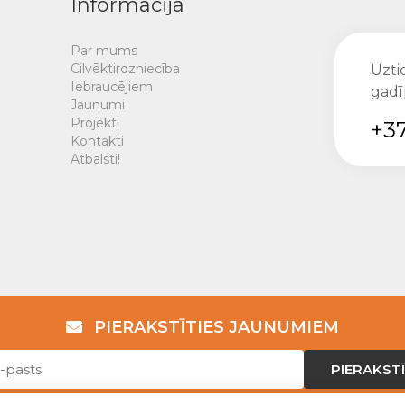
Informācija
Par mums
Cilvēktirdzniecība
Uztic
Iebraucējiem
gadī
Jaunumi
Projekti
+37
Kontakti
Atbalsti!
PIERAKSTĪTIES JAUNUMIEM
PIERAKSTĪ