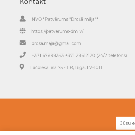
Kontakti
NVO "Patvērums "Drošā māja""
https://patverums-dm.lv/
drosa.maja@gmail.com
+371 67898343 +371 28612120 (24/7 telefons)
Lāčplēša iela 75 - 1 B, Rīga, LV-1011