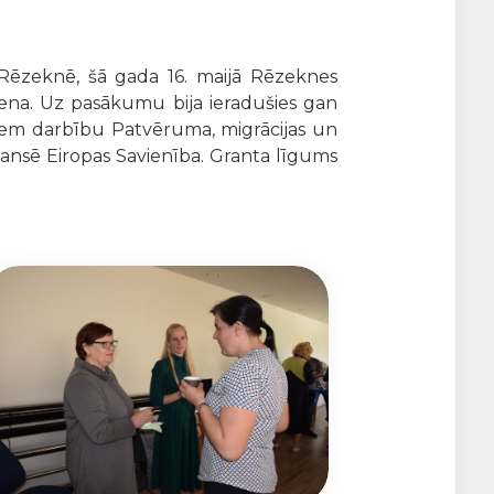
 Rēzeknē, šā gada 16. maijā Rēzeknes
iena. Uz pasākumu bija ieradušies gan
ējiem darbību Patvēruma, migrācijas un
nansē Eiropas Savienība. Granta līgums