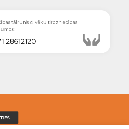
ības tālrunis cilvēku tirdzniecības
jumos::
1 28612120
TIES