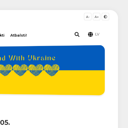
A-
A+
LV
kti
Atbalsti!
05.