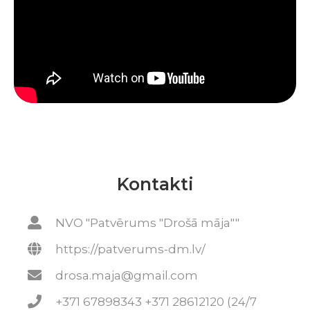
Kontakti
NVO "Patvērums "Drošā māja""
https://patverums-dm.lv/
drosa.maja@gmail.com
+371 67898343 +371 28612120 (24/7