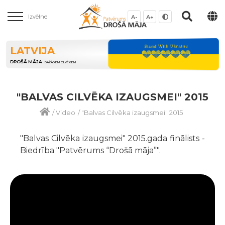
Izvēlne
A-
A+
LATVIJA
DROŠĀ MĀJA
DAŽĀDIEM CILVĒKIEM
"BALVAS CILVĒKA IZAUGSMEI" 2015
/
Video
/
"Balvas Cilvēka izaugsmei" 2015
"Balvas Cilvēka izaugsmei" 2015.gada finālists -
Biedrība "Patvērums “Drošā māja”".