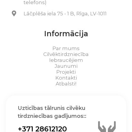
telefons)
Lāčplēša iela 75 - 1 B, Rīga, LV-1011
Informācija
Par mums
Cilvēktirdzniecība
Iebraucējiem
Jaunumi
Projekti
Kontakti
Atbalsti!
Uzticības tālrunis cilvēku
tirdzniecības gadījumos::
+371 28612120