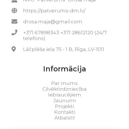
https://patverums-dm.lv/
drosa.maja@gmail.com
+371 67898343 +371 28612120 (24/7
telefons)
Lāčplēša iela 75 - 1 B, Rīga, LV-1011
Informācija
Par mums
Cilvēktirdzniecība
Iebraucējiem
Jaunumi
Projekti
Kontakti
Atbalsti!