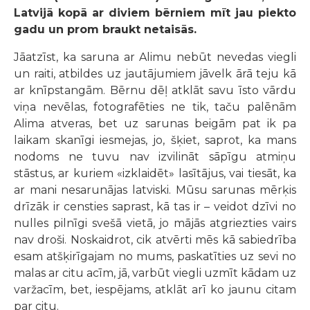
Latvijā kopā ar diviem bērniem mīt jau piekto
gadu un prom braukt netaisās.
Jāatzīst, ka saruna ar Alimu nebūt nevedas viegli
un raiti, atbildes uz jautājumiem jāvelk ārā teju kā
ar knīpstangām. Bērnu dēļ atklāt savu īsto vārdu
viņa nevēlas, fotografēties ne tik, taču palēnām
Alima atveras, bet uz sarunas beigām pat ik pa
laikam skanīgi iesmejas, jo, šķiet, saprot, ka mans
nodoms ne tuvu nav izvilināt sāpīgu atmiņu
stāstus, ar kuriem «izklaidēt» lasītājus, vai tiesāt, ka
ar mani nesarunājas latviski. Mūsu sarunas mērķis
drīzāk ir censties saprast, kā tas ir – veidot dzīvi no
nulles pilnīgi svešā vietā, jo mājās atgriezties vairs
nav droši. Noskaidrot, cik atvērti mēs kā sabiedrība
esam atšķirīgajam no mums, paskatīties uz sevi no
malas ar citu acīm, jā, varbūt viegli uzmīt kādam uz
varžacīm, bet, iespējams, atklāt arī ko jaunu citam
par citu.