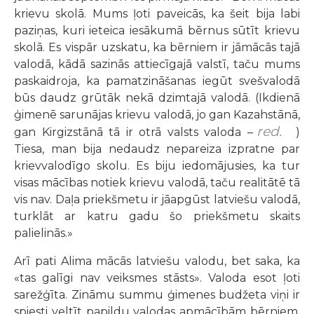
krievu skolā. Mums ļoti paveicās, ka šeit bija labi
paziņas, kuri ieteica iesākumā bērnus sūtīt krievu
skolā. Es vispār uzskatu, ka bērniem ir jāmācās tajā
valodā, kādā sazinās attiecīgajā valstī, taču mums
paskaidroja, ka pamatzināšanas iegūt svešvalodā
būs daudz grūtāk nekā dzimtajā valodā. (Ikdienā
ģimenē sarunājas krievu valodā, jo gan Kazahstānā,
red.
gan Kirgizstānā tā ir otrā valsts valoda –
)
Tiesa, man bija nedaudz nepareiza izpratne par
krievvalodīgo skolu. Es biju iedomājusies, ka tur
visas mācības notiek krievu valodā, taču realitātē tā
vis nav. Daļa priekšmetu ir jāapgūst latviešu valodā,
turklāt ar katru gadu šo priekšmetu skaits
palielinās.»
Arī pati Alima mācās latviešu valodu, bet saka, ka
«tas galīgi nav veiksmes stāsts». Valoda esot ļoti
sarežģīta. Zināmu summu ģimenes budžeta viņi ir
spiesti veltīt papildu valodas apmācībām bērniem,