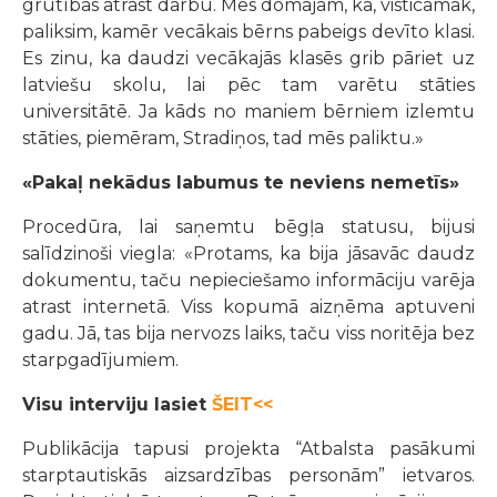
grūtības atrast darbu. Mēs domājam, ka, visticamāk,
paliksim, kamēr vecākais bērns pabeigs devīto klasi.
Es zinu, ka daudzi vecākajās klasēs grib pāriet uz
latviešu skolu, lai pēc tam varētu stāties
universitātē. Ja kāds no maniem bērniem izlemtu
stāties, piemēram, Stradiņos, tad mēs paliktu.»
«Pakaļ nekādus labumus te neviens nemetīs»
Procedūra, lai saņemtu bēgļa statusu, bijusi
salīdzinoši viegla: «Protams, ka bija jāsavāc daudz
dokumentu, taču nepieciešamo informāciju varēja
atrast internetā. Viss kopumā aizņēma aptuveni
gadu. Jā, tas bija nervozs laiks, taču viss noritēja bez
starpgadījumiem.
Visu interviju lasiet
ŠEIT<<
Publikācija tapusi projekta “Atbalsta pasākumi
starptautiskās aizsardzības personām” ietvaros.