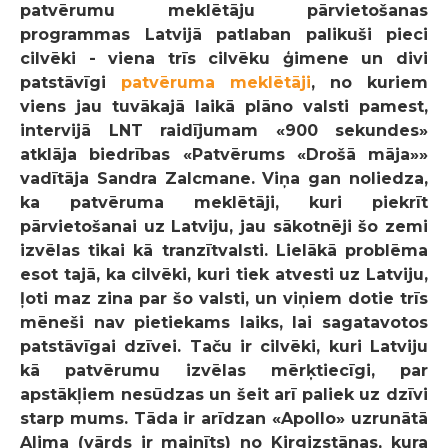
patvērumu meklētāju pārvietošanas
programmas Latvijā patlaban palikuši pieci
cilvēki - viena trīs cilvēku ģimene un divi
patstāvīgi
patvēruma meklētāji
, no kuriem
viens jau tuvākajā laikā plāno valsti pamest,
intervijā LNT raidījumam «900 sekundes»
atklāja biedrības «Patvērums «Drošā māja»»
vadītāja Sandra Zalcmane. Viņa gan noliedza,
ka patvēruma meklētāji, kuri piekrīt
pārvietošanai uz Latviju, jau sākotnēji šo zemi
izvēlas tikai kā tranzītvalsti. Lielākā problēma
esot tajā, ka cilvēki, kuri tiek atvesti uz Latviju,
ļoti maz zina par šo valsti, un viņiem dotie trīs
mēneši nav pietiekams laiks, lai sagatavotos
patstāvīgai dzīvei. Taču ir cilvēki, kuri Latviju
kā patvērumu izvēlas mērķtiecīgi, par
apstākļiem nesūdzas un šeit arī paliek uz dzīvi
starp mums. Tāda ir arīdzan «Apollo» uzrunātā
Alima (vārds ir mainīts) no Kirgizstānas, kura