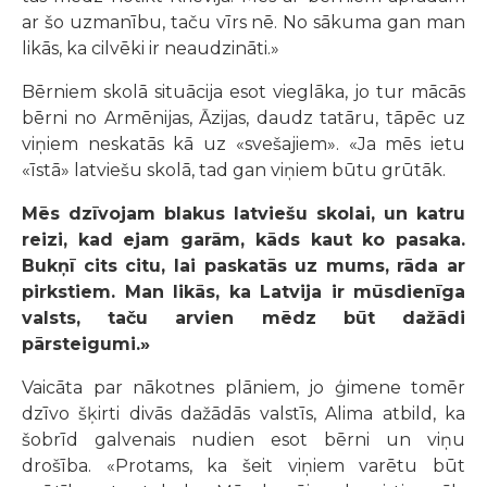
ar šo uzmanību, taču vīrs nē. No sākuma gan man
likās, ka cilvēki ir neaudzināti.»
Bērniem skolā situācija esot vieglāka, jo tur mācās
bērni no Armēnijas, Āzijas, daudz tatāru, tāpēc uz
viņiem neskatās kā uz «svešajiem». «Ja mēs ietu
«īstā» latviešu skolā, tad gan viņiem būtu grūtāk.
Mēs dzīvojam blakus latviešu skolai, un katru
reizi, kad ejam garām, kāds kaut ko pasaka.
Bukņī cits citu, lai paskatās uz mums, rāda ar
pirkstiem. Man likās, ka Latvija ir mūsdienīga
valsts, taču arvien mēdz būt dažādi
pārsteigumi.»
Vaicāta par nākotnes plāniem, jo ģimene tomēr
dzīvo šķirti divās dažādās valstīs, Alima atbild, ka
šobrīd galvenais nudien esot bērni un viņu
drošība. «Protams, ka šeit viņiem varētu būt