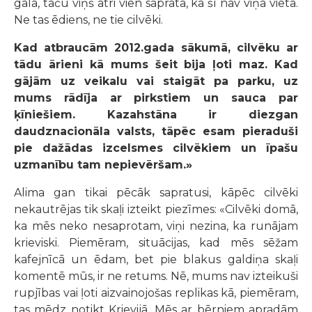
galā, taču viņš ātri vien saprata, ka šī nav viņa vieta.
Ne tas ēdiens, ne tie cilvēki.
Kad atbraucām 2012.gada sākumā, cilvēku ar
tādu ārieni kā mums šeit bija ļoti maz. Kad
gājām uz veikalu vai staigāt pa parku, uz
mums rādīja ar pirkstiem un sauca par
ķīniešiem. Kazahstāna ir diezgan
daudznacionāla valsts, tāpēc esam pieraduši
pie dažādas izcelsmes cilvēkiem un īpašu
uzmanību tam nepievēršam.»
Alima gan tikai pēcāk sapratusi, kāpēc cilvēki
nekautrējas tik skaļi izteikt piezīmes: «Cilvēki domā,
ka mēs neko nesaprotam, viņi nezina, ka runājam
krieviski. Piemēram, situācijas, kad mēs sēžam
kafejnīcā un ēdam, bet pie blakus galdiņa skaļi
komentē mūs, ir ne retums. Nē, mums nav izteikuši
rupjības vai ļoti aizvainojošas replikas kā, piemēram,
tas mēdz notikt Krievijā. Mēs ar bērniem apradām