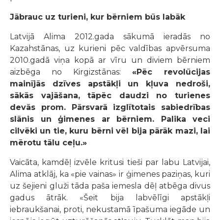
Jābrauc uz turieni, kur bērniem būs labāk
Latvijā Alima 2012.gada sākumā ieradās no
Kazahstānas, uz kurieni pēc valdības apvērsuma
2010.gadā viņa kopā ar vīru un diviem bērniem
aizbēga no Kirgizstānas:
«Pēc revolūcijas
mainījās dzīves apstākļi un kļuva nedroši,
sākās vajāšana, tāpēc daudzi no turienes
devās prom. Pārsvarā izglītotais sabiedrības
slānis un ģimenes ar bērniem. Palika veci
cilvēki un tie, kuru bērni vēl bija pārāk mazi, lai
mērotu tālu ceļu.»
Vaicāta, kamdēļ izvēle kritusi tieši par labu Latvijai,
Alima atklāj, ka «pie vainas» ir ģimenes paziņas, kuri
uz šejieni gluži tāda paša iemesla dēļ atbēga divus
gadus ātrāk. «Šeit bija labvēlīgi apstākļi
iebraukšanai, proti, nekustamā īpašuma iegāde un