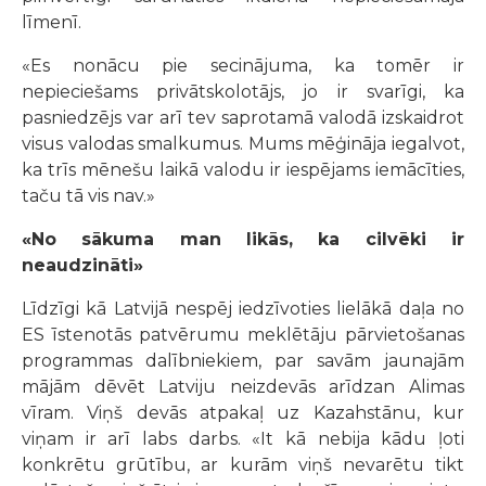
līmenī.
«Es nonācu pie secinājuma, ka tomēr ir
nepieciešams privātskolotājs, jo ir svarīgi, ka
pasniedzējs var arī tev saprotamā valodā izskaidrot
visus valodas smalkumus. Mums mēģināja iegalvot,
ka trīs mēnešu laikā valodu ir iespējams iemācīties,
taču tā vis nav.»
«No sākuma man likās, ka cilvēki ir
neaudzināti»
Līdzīgi kā Latvijā nespēj iedzīvoties lielākā daļa no
ES īstenotās patvērumu meklētāju pārvietošanas
programmas dalībniekiem, par savām jaunajām
mājām dēvēt Latviju neizdevās arīdzan Alimas
vīram. Viņš devās atpakaļ uz Kazahstānu, kur
viņam ir arī labs darbs. «It kā nebija kādu ļoti
konkrētu grūtību, ar kurām viņš nevarētu tikt