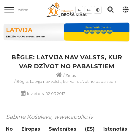
Izvēlne
A-
A+
LATVIJA
DROŠĀ MĀJA
DAŽĀDIEM CILVĒKIEM
BĒGLE: LATVIJA NAV VALSTS, KUR
VAR DZĪVOT NO PABALSTIEM
/
Ziņas
/
Bēgle: Latvija nav valsts, kur var dzīvot no pabalstiem
Ievietots: 02.03.2017
Sabīne Košeļeva, www.apollo.lv
No Eiropas Savienības (ES) īstenotās