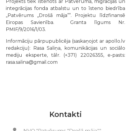
Projekts tiek īstenots ar Patvēruma, migrācijas un
integrācijas fonda atbalstu un to īsteno biedrība
„Patvērums „Drošā māja””. Projektu līdzfinansē
Eiropas Savienība. Granta līgums Nr.
PMIF/9/2016/1/03.
Informāciju pārpupublicēja (saskaņojot ar apollo.lv
redakciju): Rasa Saliņa, komunikācijas un sociālo
mediju eksperte, tālr. (+371) 22026355, e-pasts:
rasa.salina@gmail.com
Kontakti
NVO "Patvērums "Drošā māja""