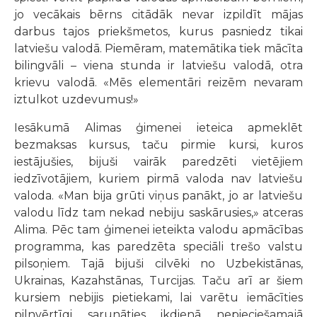
jo vecākais bērns citādāk nevar izpildīt mājas
darbus tajos priekšmetos, kurus pasniedz tikai
latviešu valodā. Piemēram, matemātika tiek mācīta
bilingvāli – viena stunda ir latviešu valodā, otra
krievu valodā. «Mēs elementāri reizēm nevaram
iztulkot uzdevumus!»
Iesākumā Alimas ģimenei ieteica apmeklēt
bezmaksas kursus, taču pirmie kursi, kuros
iestājušies, bijuši vairāk paredzēti vietējiem
iedzīvotājiem, kuriem pirmā valoda nav latviešu
valoda. «Man bija grūti viņus panākt, jo ar latviešu
valodu līdz tam nekad nebiju saskārusies,» atceras
Alima. Pēc tam ģimenei ieteikta valodu apmācības
programma, kas paredzēta speciāli trešo valstu
pilsoņiem. Tajā bijuši cilvēki no Uzbekistānas,
Ukrainas, Kazahstānas, Turcijas. Taču arī ar šiem
kursiem nebijis pietiekami, lai varētu iemācīties
pilnvērtīgi sarunāties ikdienā nepieciešamajā