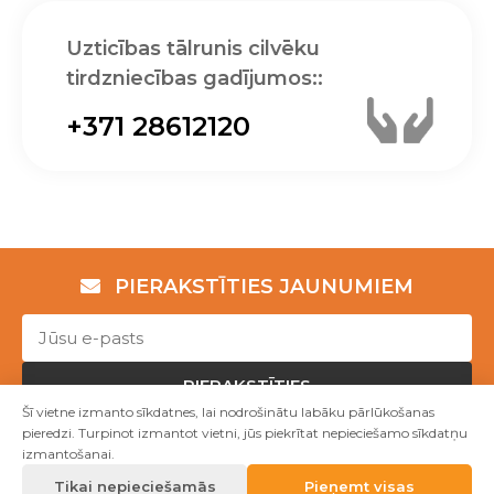
Uzticības tālrunis cilvēku
tirdzniecības gadījumos::
+371 28612120
PIERAKSTĪTIES JAUNUMIEM
PIERAKSTĪTIES
Šī vietne izmanto sīkdatnes, lai nodrošinātu labāku pārlūkošanas
pieredzi. Turpinot izmantot vietni, jūs piekrītat nepieciešamo sīkdatņu
izmantošanai.
Copyright © NVO "Patvērums "Drošā māja"" 2023
Tikai nepieciešamās
Pieņemt visas
Mājas lapu izstrāde WEBstyle.lv