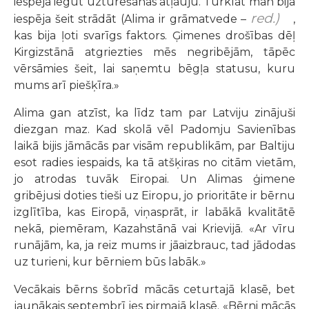
iespēja iegūt uzturēšanās atļauju. Turklāt man bija
red.)
iespēja šeit strādāt (Alima ir grāmatvede –
,
kas bija ļoti svarīgs faktors. Ģimenes drošības dēļ
Kirgizstānā atgriezties mēs negribējām, tāpēc
vērsāmies šeit, lai saņemtu bēgļa statusu, kuru
mums arī piešķīra.»
Alima gan atzīst, ka līdz tam par Latviju zinājuši
diezgan maz. Kad skolā vēl Padomju Savienības
laikā bijis jāmācās par visām republikām, par Baltiju
esot radies iespaids, ka tā atšķiras no citām vietām,
jo atrodas tuvāk Eiropai. Un Alimas ģimene
gribējusi doties tieši uz Eiropu, jo prioritāte ir bērnu
izglītība, kas Eiropā, viņasprāt, ir labākā kvalitātē
nekā, piemēram, Kazahstānā vai Krievijā. «Ar vīru
runājām, ka, ja reiz mums ir jāaizbrauc, tad jādodas
uz turieni, kur bērniem būs labāk.»
Vecākais bērns šobrīd mācās ceturtajā klasē, bet
jaunākais septembrī ies pirmajā klasē. «Bērni mācās