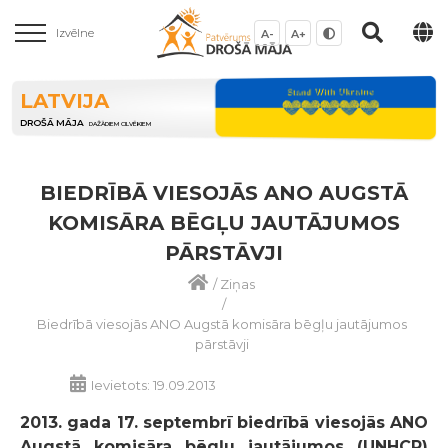
Izvēlne
A-
A+
LATVIJA
DROŠĀ MĀJA
DAŽĀDIEM CILVĒKIEM
BIEDRĪBĀ VIESOJĀS ANO AUGSTĀ
KOMISĀRA BĒGĻU JAUTĀJUMOS
PĀRSTĀVJI
/
Ziņas
/
Biedrībā viesojās ANO Augstā komisāra bēgļu jautājumos
pārstāvji
Ievietots: 19.09.2013
2013. gada 17. septembrī biedrībā viesojās ANO
Augstā komisāra bēgļu jautājumos (UNHCR)