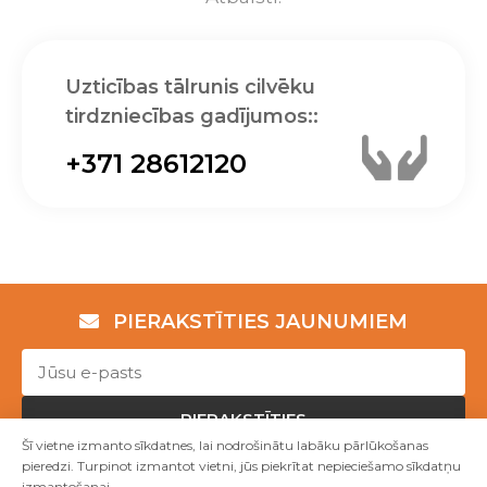
Uzticības tālrunis cilvēku
tirdzniecības gadījumos::
+371 28612120
PIERAKSTĪTIES JAUNUMIEM
PIERAKSTĪTIES
Šī vietne izmanto sīkdatnes, lai nodrošinātu labāku pārlūkošanas
pieredzi. Turpinot izmantot vietni, jūs piekrītat nepieciešamo sīkdatņu
izmantošanai.