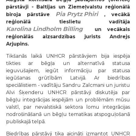
pārstāvji - Baltijas un Ziemeļvalstu reģionālā
Pia Prytz Phiri
biroja pārstāve
, vecākā
reģionālā tieslietu vadītāja
Karolina Lindholm Billing
un vecākais
reģionālās aizsardzības jurists Andrejs
Arjupins.
Tikšanās laikā UNHCR pārstāvjiem bija iespēja
tikties ar bēgļa un alternatīvā statusa
ieguvušajiem, iegūt informāciju par statusa
iegūšanas grūtībām Latvijā. Ar biedrības
speciālistiem - vadītāju Sandru Zalcmani un juristu
Alvi Šķenderu UNHCR pārstāvji diskutēja par
bēgļu integrācijas iespējām un problēmām mūsu
valstī, par nevalstiskā sektora lomu integrācijas
nodrošināšanā un bēgļu tematikas atspoguļošanā
publiskajā telpā.
Biedrības pārstāvji tika aicināti izmantot UNHCR