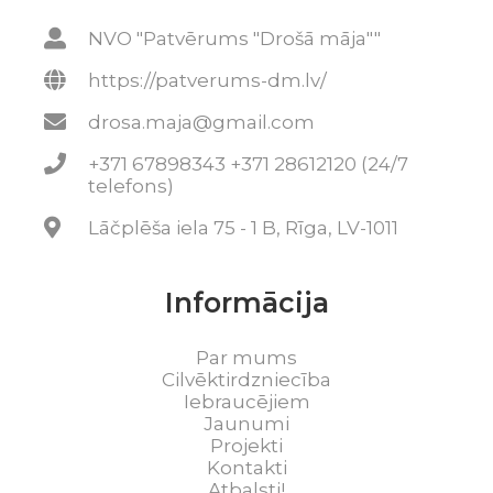
NVO "Patvērums "Drošā māja""
https://patverums-dm.lv/
drosa.maja@gmail.com
+371 67898343 +371 28612120 (24/7
telefons)
Lāčplēša iela 75 - 1 B, Rīga, LV-1011
Informācija
Par mums
Cilvēktirdzniecība
Iebraucējiem
Jaunumi
Projekti
Kontakti
Atbalsti!