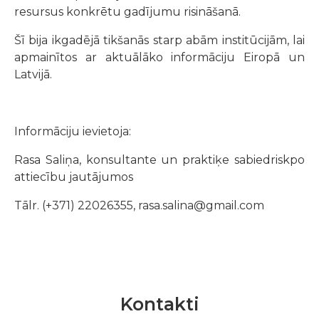
resursus konkrētu gadījumu risināšanā.
Šī bija ikgadējā tikšanās starp abām institūcijām, lai
apmainītos ar aktuālāko informāciju Eiropā un
Latvijā.
Informāciju ievietoja:
Rasa Saliņa, konsultante un praktiķe sabiedriskpo
attiecību jautājumos
Tālr. (+371) 22026355, rasa.salina@gmail.com
Kontakti