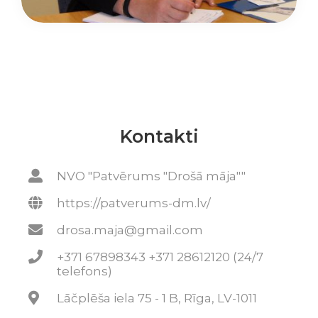
Kontakti
NVO "Patvērums "Drošā māja""
https://patverums-dm.lv/
drosa.maja@gmail.com
+371 67898343 +371 28612120 (24/7
telefons)
Lāčplēša iela 75 - 1 B, Rīga, LV-1011