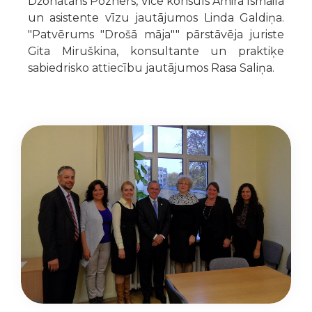
Džonatans Pozners, Vice konsuls Amira Ismaila
un asistente vīzu jautājumos Linda Galdiņa.
"Patvērums "Drošā māja"" pārstāvēja juriste
Gita Miruškina, konsultante un praktiķe
sabiedrisko attiecību jautājumos Rasa Saliņa.