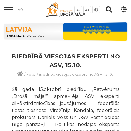
Izvēlne
A-
A+
LATVIJA
DROŠĀ MĀJA
DAŽĀDIEM CILVĒKIEM
BIEDRĪBĀ VIESOJAS EKSPERTI NO
ASV, 15.10.
/
Foto
/
Biedrībā viesojas eksperti no ASV, 15.10.
Šā gada 15.oktobrī biedrību „Patvērums
„Drošā māja”” apmeklēja ASV eksperti
cilvēktirdzniecības jautājumos – federālās
tiesas tiesnese Virdžīnija Kendala, federālais
prokurors Daniels Veiss un ASV vēstniecības
Rīgā pārstāvji – Politikas nodaļas eksperts