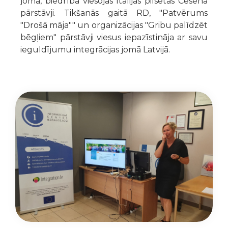
jomā, biedrībā viesojās Itālijas pilsētas Cesena
pārstāvji. Tikšanās gaitā RD, "Patvērums
"Drošā māja"" un organizācijas "Gribu palīdzēt
bēgļiem" pārstāvji viesus iepazīstināja ar savu
ieguldījumu integrācijas jomā Latvijā.