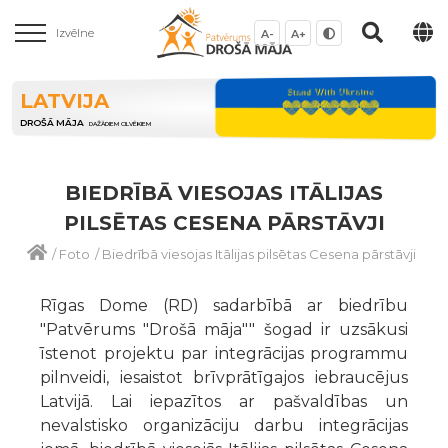
Izvēlne
A-
A+
LATVIJA
DROŠĀ MĀJA
DAŽĀDIEM CILVĒKIEM
BIEDRĪBĀ VIESOJAS ITĀLIJAS
PILSĒTAS CESENA PĀRSTĀVJI
/
Foto
/
Biedrībā viesojas Itālijas pilsētas Cesena pārstāvji
Rīgas Dome (RD) sadarbībā ar biedrību
"Patvērums "Drošā māja"" šogad ir uzsākusi
īstenot projektu par integrācijas programmu
pilnveidi, iesaistot brīvprātīgajos iebraucējus
Latvijā. Lai iepazītos ar pašvaldības un
nevalstisko organizāciju darbu integrācijas