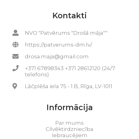
Kontakti
NVO "Patvērums "Drošā māja""
https://patverums-dm.lv/
drosa.maja@gmail.com
+371 67898343 +371 28612120 (24/7
telefons)
Lāčplēša iela 75 - 1 B, Rīga, LV-1011
Informācija
Par mums
Cilvēktirdzniecība
Iebraucējiem