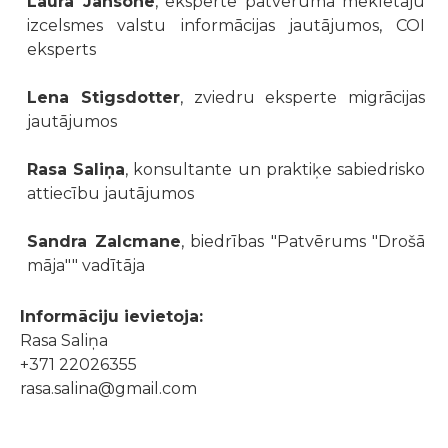
Laura Jansone
, eksperte patvēruma meklētāju
izcelsmes valstu informācijas jautājumos, COI
eksperts
Lena Stigsdotter
, zviedru eksperte migrācijas
jautājumos
Rasa Saliņa
, konsultante un praktiķe sabiedrisko
attiecību jautājumos
Sandra Zalcmane
, biedrības "Patvērums "Drošā
māja"" vadītāja
Informāciju ievietoja:
Rasa Saliņa
+371 22026355
rasa.salina@gmail.com