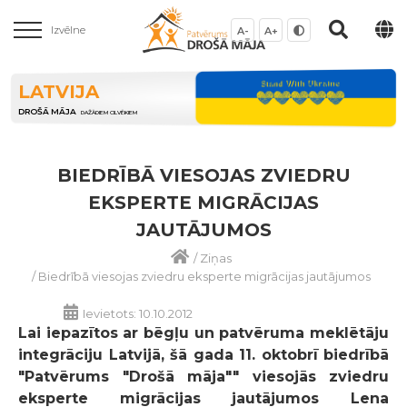
Izvēlne
A-
A+
LATVIJA
DROŠĀ MĀJA
DAŽĀDIEM CILVĒKIEM
BIEDRĪBĀ VIESOJAS ZVIEDRU
EKSPERTE MIGRĀCIJAS
JAUTĀJUMOS
/
Ziņas
/
Biedrībā viesojas zviedru eksperte migrācijas jautājumos
Ievietots: 10.10.2012
Lai iepazītos ar bēgļu un patvēruma meklētāju
integrāciju Latvijā, šā gada 11. oktobrī biedrībā
"Patvērums "Drošā māja"" viesojās zviedru
eksperte migrācijas jautājumos Lena