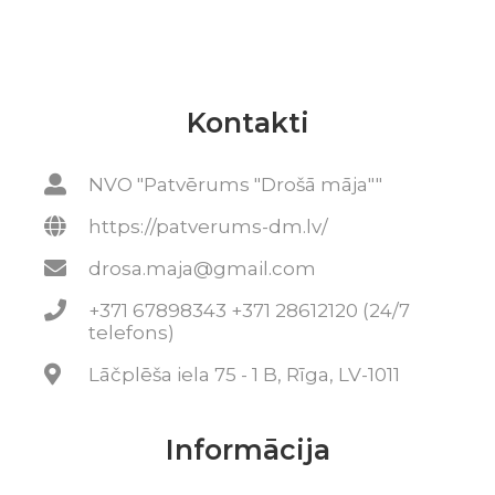
Kontakti
NVO "Patvērums "Drošā māja""
https://patverums-dm.lv/
drosa.maja@gmail.com
+371 67898343 +371 28612120 (24/7
telefons)
Lāčplēša iela 75 - 1 B, Rīga, LV-1011
Informācija