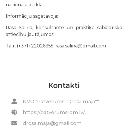
nacionālajā tīklā.
Informāciju sagatavoja:
Rasa Saliņa, konsultante un praktiķe sabiedrisko
attiecību jautājumos
Tālr. (+371) 22026355, rasa.salina@gmail.com
Kontakti
NVO "Patvērums "Drošā māja""
https://patverums-dm.lv/
drosa.maja@gmail.com