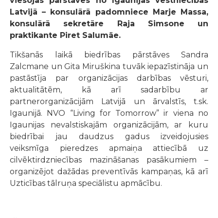
viesojās pārstāves no Igaunijas vēstniecības
Latvijā – konsulārā padomniece Marje Massa,
konsulārā sekretāre Raja Simsone un
praktikante Piret Salumäe.
Tikšanās laikā biedrības pārstāves Sandra
Zalcmane un Gita Miruškina tuvāk iepazīstināja un
pastāstīja par organizācijas darbības vēsturi,
aktualitātēm, kā arī sadarbību ar
partnerorganizācijām Latvijā un ārvalstīs, t.sk.
Igaunijā. NVO “Living for Tomorrow” ir viena no
Igaunijas nevalstiskajām organizācijām, ar kuru
biedrībai jau daudzus gadus izveidojusies
veiksmīga pieredzes apmaiņa attiecībā uz
cilvēktirdzniecības mazināšanas pasākumiem –
organizējot dažādas preventīvās kampaņas, kā arī
Uzticības tālruņa speciālistu apmācību.