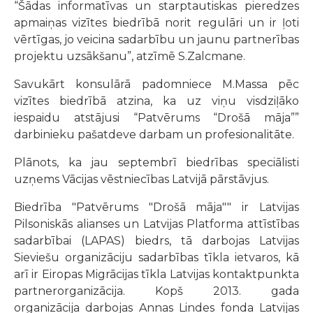
“Šādas informatīvas un starptautiskas pieredzes
apmaiņas vizītes biedrībā norit regulāri un ir ļoti
vērtīgas, jo veicina sadarbību un jaunu partnerības
projektu uzsākšanu”, atzīmē S.Zalcmane.
Savukārt konsulārā padomniece M.Massa pēc
vizītes biedrībā atzina, ka uz viņu visdziļāko
iespaidu atstājusi “Patvērums “Drošā māja””
darbinieku pašatdeve darbam un profesionalitāte.
Plānots, ka jau septembrī biedrības speciālisti
uzņems Vācijas vēstniecības Latvijā pārstāvjus.
Biedrība "Patvērums "Drošā māja"" ir Latvijas
Pilsoniskās alianses un Latvijas Platforma attīstības
sadarbībai (LAPAS) biedrs, tā darbojas Latvijas
Sieviešu organizāciju sadarbības tīkla ietvaros, kā
arī ir Eiropas Migrācijas tīkla Latvijas kontaktpunkta
partnerorganizācija. Kopš 2013. gada
organizācija darbojas Annas Lindes fonda Latvijas