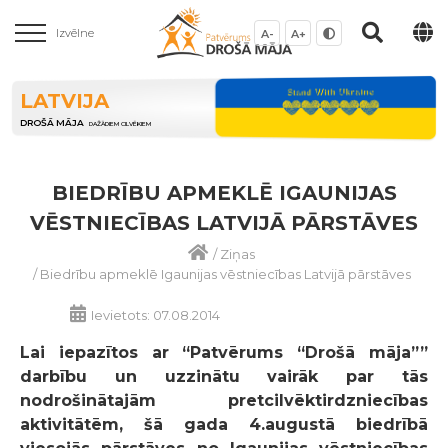
Izvēlne
A-
A+
LATVIJA
DROŠĀ MĀJA
DAŽĀDIEM CILVĒKIEM
BIEDRĪBU APMEKLĒ IGAUNIJAS
VĒSTNIECĪBAS LATVIJĀ PĀRSTĀVES
/
Ziņas
/
Biedrību apmeklē Igaunijas vēstniecības Latvijā pārstāves
Ievietots: 07.08.2014
Lai iepazītos ar “Patvērums “Drošā māja””
darbību un uzzinātu vairāk par tās
nodrošinātajām pretcilvēktirdzniecības
aktivitātēm, šā gada 4.augustā biedrībā