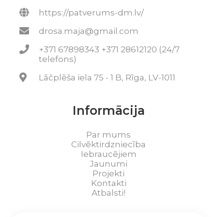
https://patverums-dm.lv/
drosa.maja@gmail.com
+371 67898343 +371 28612120 (24/7
telefons)
Lāčplēša iela 75 - 1 B, Rīga, LV-1011
Informācija
Par mums
Cilvēktirdzniecība
Iebraucējiem
Jaunumi
Projekti
Kontakti
Atbalsti!