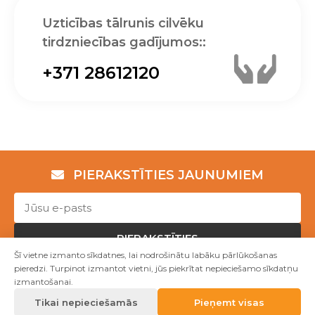
Uzticības tālrunis cilvēku
tirdzniecības gadījumos::
+371 28612120
PIERAKSTĪTIES JAUNUMIEM
PIERAKSTĪTIES
Šī vietne izmanto sīkdatnes, lai nodrošinātu labāku pārlūkošanas
pieredzi. Turpinot izmantot vietni, jūs piekrītat nepieciešamo sīkdatņu
izmantošanai.
Copyright © NVO "Patvērums "Drošā māja"" 2023
Tikai nepieciešamās
Pieņemt visas
Mājas lapu izstrāde WEBstyle.lv