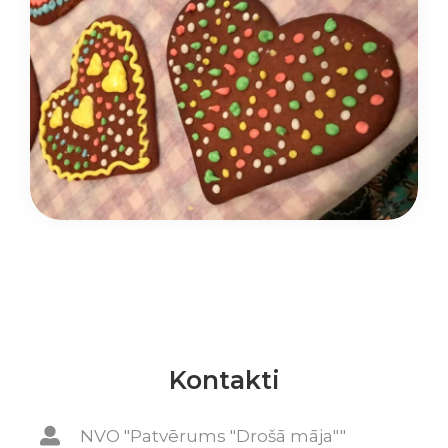
Kontakti
NVO "Patvērums "Drošā māja""