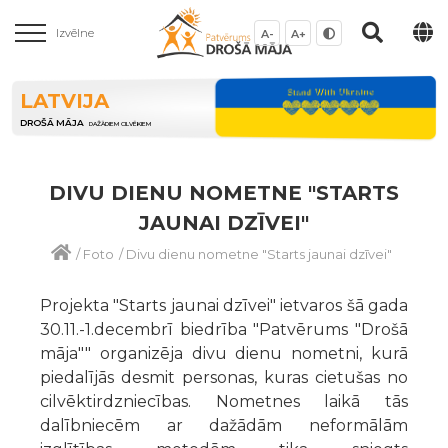
Izvēlne
A-
A+
LATVIJA
DROŠĀ MĀJA
DAŽĀDIEM CILVĒKIEM
DIVU DIENU NOMETNE "STARTS
JAUNAI DZĪVEI"
/
Foto
/
Divu dienu nometne "Starts jaunai dzīvei"
Projekta "Starts jaunai dzīvei" ietvaros šā gada
30.11.-1.decembrī biedrība "Patvērums "Drošā
māja"" organizēja divu dienu nometni, kurā
piedalījās desmit personas, kuras cietušas no
cilvēktirdzniecības. Nometnes laikā tās
dalībniecēm ar dažādām neformālām