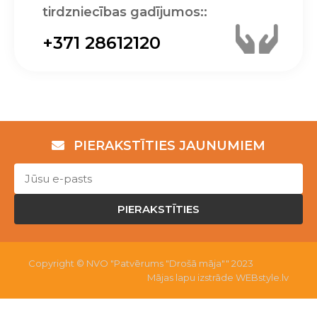
tirdzniecības gadījumos::
+371 28612120
PIERAKSTĪTIES JAUNUMIEM
PIERAKSTĪTIES
Copyright © NVO "Patvērums "Drošā māja"" 2023
Mājas lapu izstrāde WEBstyle.lv