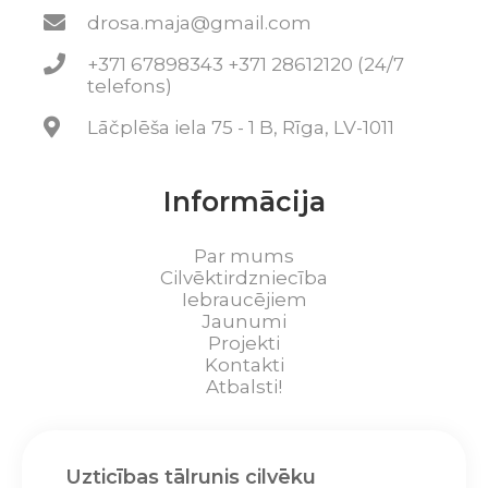
drosa.maja@gmail.com
+371 67898343 +371 28612120 (24/7
telefons)
Lāčplēša iela 75 - 1 B, Rīga, LV-1011
Informācija
Par mums
Cilvēktirdzniecība
Iebraucējiem
Jaunumi
Projekti
Kontakti
Atbalsti!
Uzticības tālrunis cilvēku