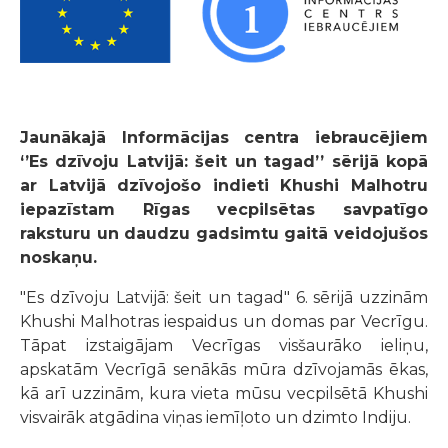
Jaunākajā Informācijas centra iebraucējiem
‘’Es dzīvoju Latvijā: šeit un tagad’’ sērijā kopā
ar Latvijā dzīvojošo indieti Khushi Malhotru
iepazīstam Rīgas vecpilsētas savpatīgo
raksturu un daudzu gadsimtu gaitā veidojušos
noskaņu.
"Es dzīvoju Latvijā: šeit un tagad" 6. sērijā uzzinām
Khushi Malhotras iespaidus un domas par Vecrīgu.
Tāpat izstaigājam Vecrīgas visšaurāko ieliņu,
apskatām Vecrīgā senākās mūra dzīvojamās ēkas,
kā arī uzzinām, kura vieta mūsu vecpilsētā Khushi
visvairāk atgādina viņas iemīļoto un dzimto Indiju.