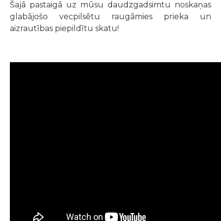
Šajā pastaigā uz mūsu daudzgadsimtu noskaņas
glabājošo vecpilsētu raugāmies prieka un
aizrautības piepildītu skatu!