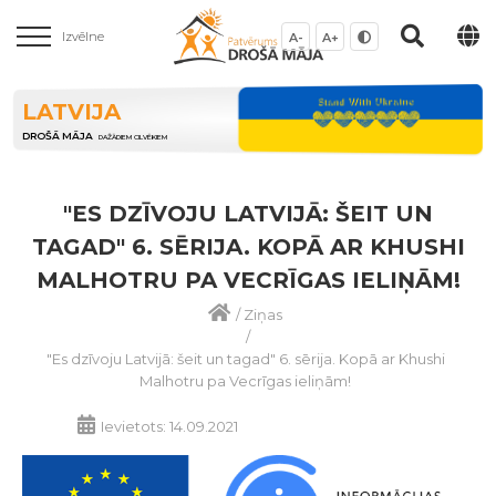
Izvēlne
A-
A+
LATVIJA
DROŠĀ MĀJA
DAŽĀDIEM CILVĒKIEM
"ES DZĪVOJU LATVIJĀ: ŠEIT UN
TAGAD" 6. SĒRIJA. KOPĀ AR KHUSHI
MALHOTRU PA VECRĪGAS IELIŅĀM!
/
Ziņas
/
"Es dzīvoju Latvijā: šeit un tagad" 6. sērija. Kopā ar Khushi
Malhotru pa Vecrīgas ieliņām!
Ievietots: 14.09.2021