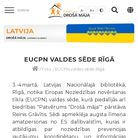
Izvēlne
A-
A+
LATVIJA
DROŠĀ MĀJA
DAŽĀDIEM CILVĒKIEM
EUCPN VALDES SĒDE RĪGĀ
/
Foto
/
EUCPN valdes sēde Rīgā
3.-4.martā, Latvijas Nacionālajā bibliotēkā,
Rīgā, notika Eiropas Noziedzības novēršanas
tīkla (EUCPN) valdes sēde, kurā piedalījās arī
biedrības "Patvērums "Drošā māja"" pārstāvis
Reinis Grāvītis. Sēdi apmeklēja augsta līmeņa
amatpersonas no ES dalībvalstīm, kuras ir
atbildīgas par noziedzības prevencijas
jautājumu koordinēšanu un informācijas