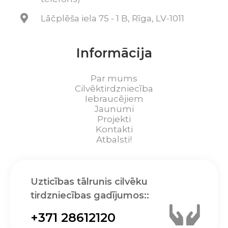
Lāčplēša iela 75 - 1 B, Rīga, LV-1011
Informācija
Par mums
Cilvēktirdzniecība
Iebraucējiem
Jaunumi
Projekti
Kontakti
Atbalsti!
Uzticības tālrunis cilvēku
tirdzniecības gadījumos::
+371 28612120