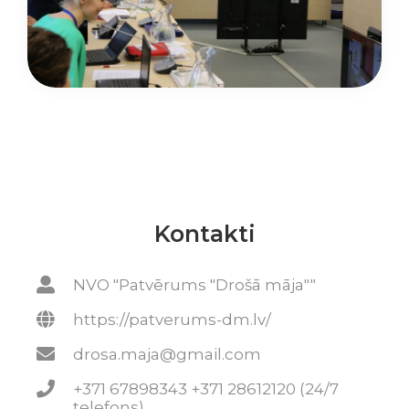
Kontakti
NVO "Patvērums "Drošā māja""
https://patverums-dm.lv/
drosa.maja@gmail.com
+371 67898343 +371 28612120 (24/7
telefons)