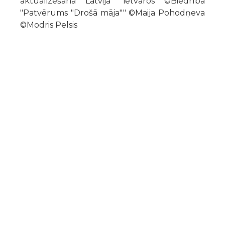
aktualizēšana Latvijā" ietvaros ©Biedrība
"Patvērums "Drošā māja"" ©Maija Pohodņeva
©Modris Pelsis