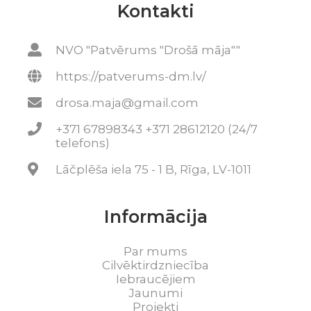
Kontakti
NVO "Patvērums "Drošā māja""
https://patverums-dm.lv/
drosa.maja@gmail.com
+371 67898343 +371 28612120 (24/7
telefons)
Lāčplēša iela 75 - 1 B, Rīga, LV-1011
Informācija
Par mums
Cilvēktirdzniecība
Iebraucējiem
Jaunumi
Projekti