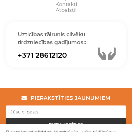
Kontakti
Atbalsti!
Uzticības tālrunis cilvēku
tirdzniecības gadījumos::
+371 28612120
PIERAKSTĪTIES JAUNUMIEM
PIERAKSTĪTIES
Šī vietne izmanto sīkdatnes, lai nodrošinātu labāku pārlūkošanas