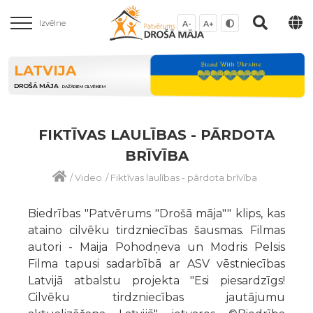
Izvēlne
A-
A+
LATVIJA
DROŠĀ MĀJA
DAŽĀDIEM CILVĒKIEM
FIKTĪVAS LAULĪBAS - PĀRDOTA
BRĪVĪBA
/
Video
/
Fiktīvas laulības - pārdota brīvība
Biedrības "Patvērums "Drošā māja"" klips, kas
ataino cilvēku tirdzniecības šausmas. Filmas
autori - Maija Pohodņeva un Modris Pelsis
Filma tapusi sadarbībā ar ASV vēstniecības
Latvijā atbalstu projekta "Esi piesardzīgs!
Cilvēku tirdzniecības jautājumu