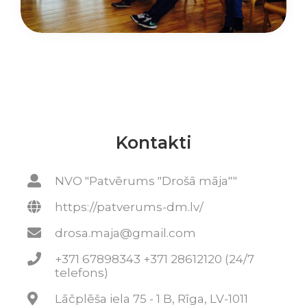
Kontakti
NVO "Patvērums "Drošā māja""
https://patverums-dm.lv/
drosa.maja@gmail.com
+371 67898343 +371 28612120 (24/7
telefons)
Lāčplēša iela 75 - 1 B, Rīga, LV-1011