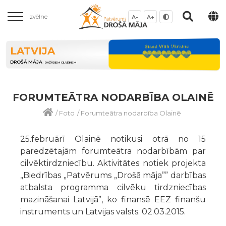
Izvēlne
A-
A+
LATVIJA
DROŠĀ MĀJA
DAŽĀDIEM CILVĒKIEM
FORUMTEĀTRA NODARBĪBA OLAINĒ
/
Foto
/
Forumteātra nodarbība Olainē
25.februārī Olainē notikusi otrā no 15
paredzētajām forumteātra nodarbībām par
cilvēktirdzniecību. Aktivitātes notiek projekta
„Biedrības „Patvērums „Drošā māja”” darbības
atbalsta programma cilvēku tirdzniecības
mazināšanai Latvijā”, ko finansē EEZ finanšu
instruments un Latvijas valsts. 02.03.2015.