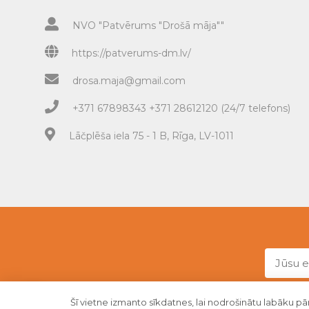
NVO "Patvērums "Drošā māja""
https://patverums-dm.lv/
drosa.maja@gmail.com
+371 67898343 +371 28612120 (24/7 telefons)
Lāčplēša iela 75 - 1 B, Rīga, LV-1011
Šī vietne izmanto sīkdatnes, lai nodrošinātu labāku pā