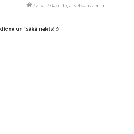
/
Ziņas
/
Gaišus Līgo svētkus ikvienam!
iena un īsākā nakts! :)