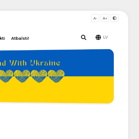
A-
A+
LV
kti
Atbalsti!