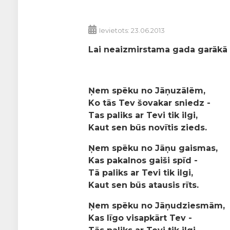
Ievietots: 23.06.2013
Lai neaizmirstama gada garākā d
Ņem spēku no Jāņuzālēm,
Ko tās Tev šovakar sniedz -
Tas paliks ar Tevi tik ilgi,
Kaut sen būs novītis zieds.
Ņem spēku no Jāņu gaismas,
Kas pakalnos gaiši spīd -
Tā paliks ar Tevi tik ilgi,
Kaut sen būs atausis rīts.
Ņem spēku no Jāņudziesmām,
Kas līgo visapkārt Tev -