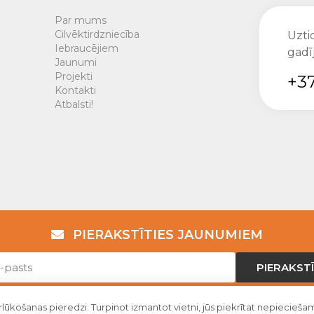
Par mums
Cilvēktirdzniecība
Uztic
Iebraucējiem
gadī
Jaunumi
Projekti
+37
Kontakti
Atbalsti!
PIERAKSTĪTIES JAUNUMIEM
PIERAKSTĪ
rlūkošanas pieredzi. Turpinot izmantot vietni, jūs piekrītat nepiecieš