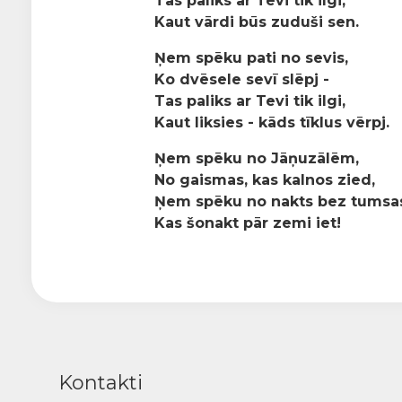
Tās paliks ar Tevi tik ilgi,
Kaut vārdi būs zuduši sen.
Ņem spēku pati no sevis,
Ko dvēsele sevī slēpj -
Tas paliks ar Tevi tik ilgi,
Kaut liksies - kāds tīklus vērpj.
Ņem spēku no Jāņuzālēm,
No gaismas, kas kalnos zied,
Ņem spēku no nakts bez tumsa
Kas šonakt pār zemi iet!
Kontakti