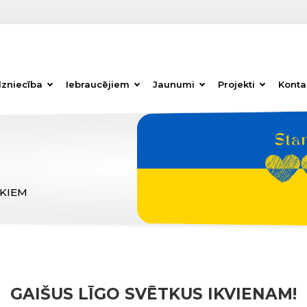
dzniecība
Iebraucējiem
Jaunumi
Projekti
Konta
ĒKIEM
GAIŠUS LĪGO SVĒTKUS IKVIENAM!