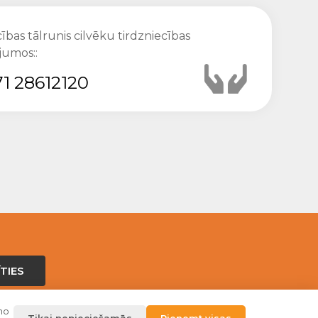
ības tālrunis cilvēku tirdzniecības
jumos::
1 28612120
TIES
amo