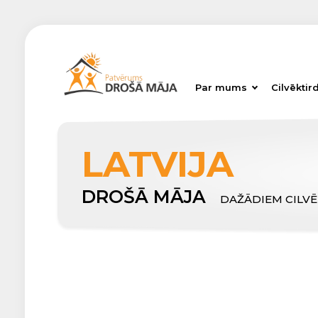
Par mums
Cilvēktir
LATVIJA
DROŠĀ MĀJA
DAŽĀDIEM CILV