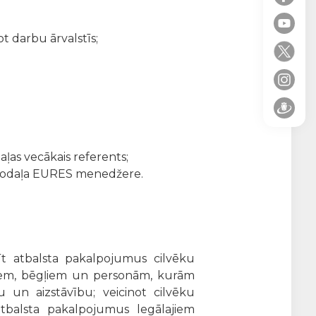
t darbu ārvalstīs;
aļas vecākais referents;
 nodaļa EURES menedžere.
īt atbalsta pakalpojumus cilvēku
ājiem, bēgļiem un personām, kurām
bu un aizstāvību; veicinot cilvēku
 atbalsta pakalpojumus legālajiem