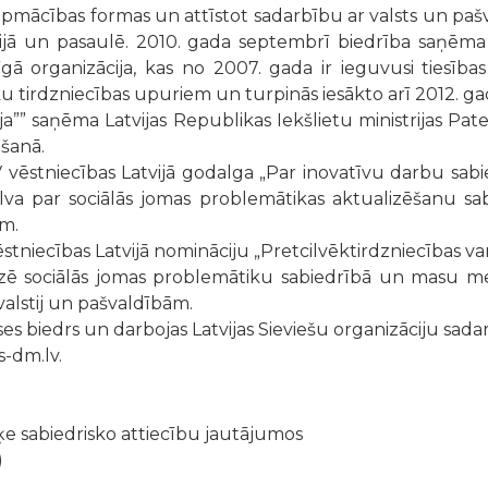
 apmācības formas un attīstot sadarbību ar valsts un pašv
vijā un pasaulē. 2010. gada septembrī biedrība saņēm
gā organizācija, kas no 2007. gada ir ieguvusi tiesības
ku tirdzniecības upuriem un turpinās iesākto arī 2012. g
”” saņēma Latvijas Republikas Iekšlietu ministrijas Pa
ošanā.
 vēstniecības Latvijā godalga „Par inovatīvu darbu sabie
balva par sociālās jomas problemātikas aktualizēšanu s
m.
tniecības Latvijā nomināciju „Pretcilvēktirdzniecības var
zē sociālās jomas problemātiku sabiedrībā un masu medi
valstij un pašvaldībām.
nses biedrs un darbojas Latvijas Sieviešu organizāciju sadar
s-dm.lv.
ķe sabiedrisko attiecību jautājumos
)