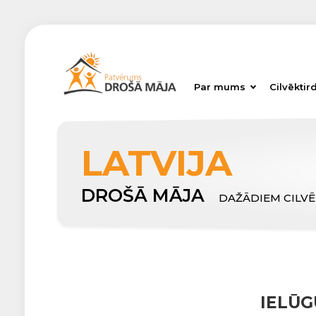
Par mums
Cilvēktir
LATVIJA
DROŠĀ MĀJA
DAŽĀDIEM CILV
IELŪG