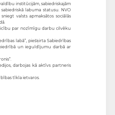
aldību institūcijām, sabiedriskajām
a sabiedriskā labuma statusu. NVO
 sniegt valsts apmaksātos sociālās
adā.
teicību par nozīmīgu darbu cilvēku
drības labā”, piešķirta Sabiedrības
abiedrībā un ieguldījumu darbā ar
onis”.
jos, darbojas kā aktīvs partneris
bības tīkla ietvaros.