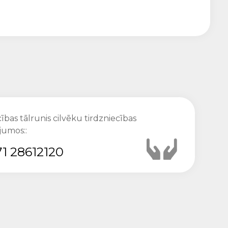
ības tālrunis cilvēku tirdzniecības
jumos::
1 28612120