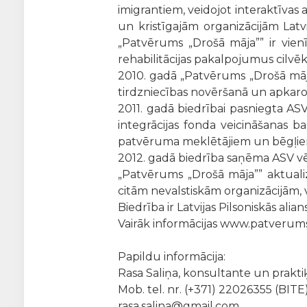
imigrantiem, veidojot interaktīvas
un kristīgajām organizācijām Lat
„Patvērums „Drošā māja”” ir vienī
rehabilitācijas pakalpojumus cilvē
2010. gadā „Patvērums „Drošā māja
tirdzniecības novēršanā un apkar
2011. gadā biedrībai pasniegta ASV
integrācijas fonda veicināšanas 
patvēruma meklētājiem un bēgļie
2012. gadā biedrība saņēma ASV vēs
„Patvērums „Drošā māja”” aktuali
citām nevalstiskām organizācijām, 
Biedrība ir Latvijas Pilsoniskās alia
Vairāk informācijas www.patverum
Papildu informācija:
Rasa Saliņa, konsultante un prakti
Mob. tel. nr. (+371) 22026355 (BITE
rasa.salina@gmail.com