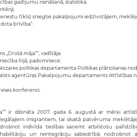
ības gadījumu risināšanā, statistika;
tēriji;
nestu tīkls) sniegtie pakalpojumi iedzīvotājiem, meklējo
dota brīvība”.
 „Drošā māja””, vadītāja;
niecība Īrijā, padomniece;
s Nozares politikas departamenta Politikas plānošanas nod
valsts aģentūras Pakalpojumu departaments Attīstības
reses konferenci.
”” ir dibināta 2007. gada 6. augustā ar mērķi attīst
legālajiem imigrantiem, tai skaitā patvēruma meklēt
nodrošinot indivīda tiesības saņemt atbilstošu palīdzī
abilitāciju un reintegrāciju sabiedrībā; nodrošinot