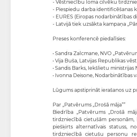
-
Vēstniecību loma cilvēku tirdzniec
-
Piespiedu darba identificēšanas kri
-
EURES (Eiropas nodarbinātības die
-
Latvijā tiek uzsākta kampaņa „Pār
Preses konferencē piedalīsies:
•
Sandra Zalcmane, NVO „Patvērums
•
Vija Buša, Latvijas Republikas vēst
•
Sandis Barks, Iekšlietu ministrija
•
Ivonna Deisone, Nodarbinātības 
Lūgums apstiprināt ierašanos uz p
Par „Patvērums „Drošā māja””
Biedrība „Patvērums „Drošā māja
tirdzniecībā cietušām personām, 
piešķirts alternatīvais statuss, 
tirdzniecībā cietušu personu reh