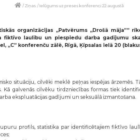
/
Ziņas
/
Ielūgums uz preses konferenci 22.augustā
iskās organizācijas „Patvērums „Drošā māja”” rīko
na fiktīvo laulību un piespiedu darba gadījumu ska
el, „C” konferenču zālē, Rīgā, Ķīpsalas ielā 20 (blaku
isko situāciju, cilvēki meklē peļņas iespējas ārzemēs. 
. Kā galvenās cilvēku tirdzniecības formas tiek identifi
 darba ekspluatācijas gadījumi un seksuālā izmantošana.
upuru profils, statistika par identificētajiem fiktīvo la
ces;