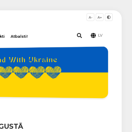
A-
A+
LV
kti
Atbalsti!
UGUSTĀ