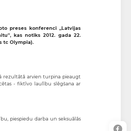
to preses konferenci „Latvijas
itu”, kas notiks 2012. gada 22.
s tc Olympia).
Tā rezultātā arvien turpina pieaugt
cētas - fiktīvo laulību slēgšana ar
ulību, piespiedu darba un seksuālās