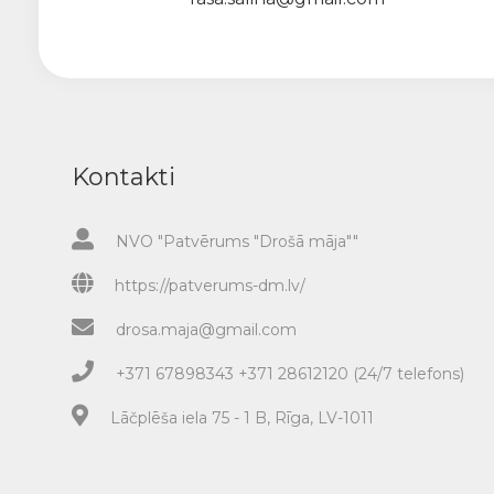
Kontakti
NVO "Patvērums "Drošā māja""
https://patverums-dm.lv/
drosa.maja@gmail.com
+371 67898343 +371 28612120 (24/7 telefons)
Lāčplēša iela 75 - 1 B, Rīga, LV-1011