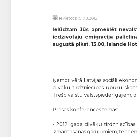
Ievietots: 19.08.2012
Ielūdzam Jūs apmeklēt nevalst
iedzīvotāju emigrācija palieli
augustā plkst. 13.00, Islande Hot
Ņemot vērā Latvijas sociāli ekonom
cilvēku tirdzniecības upuru skaits
Trešo valstu valstspiederīgajiem,
Preses konferences tēmas:
-
2012. gada cilvēku tirdzniecības 
izmantošanas gadījumiem, tenden