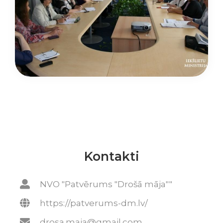
Kontakti
NVO "Patvērums "Drošā māja""
https://patverums-dm.lv/
drosa.maja@gmail.com