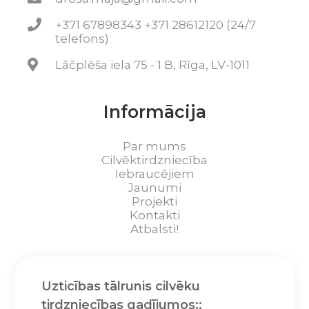
+371 67898343 +371 28612120 (24/7
telefons)
Lāčplēša iela 75 - 1 B, Rīga, LV-1011
Informācija
Par mums
Cilvēktirdzniecība
Iebraucējiem
Jaunumi
Projekti
Kontakti
Atbalsti!
Uzticības tālrunis cilvēku
tirdzniecības gadījumos::