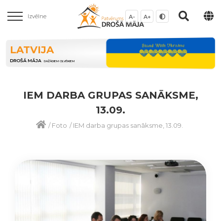
Izvēlne
A-
A+
LATVIJA
DROŠĀ MĀJA
DAŽĀDIEM CILVĒKIEM
IEM DARBA GRUPAS SANĀKSME,
13.09.
/
Foto
/
IEM darba grupas sanāksme, 13.09.