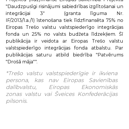
"Daudzpusīgi risinājumi sabiedrības izglītošanai un
integrācijai 3" (granta līguma Nr.
IF/2013/1.a./1) īstenošana tiek līdzfinansēta 75% no
Eiropas Trešo valstu valstspiederīgo integrācijas
fonda un 25% no valsts budžeta līdzekļiem. Šī
publikācija ir veidota ar Eiropas Trešo valstu
valstspiederīgo integrācijas fonda atbalstu. Par
publikācijas saturu atbild biedrība "Patvērums
"Drošā māja"".
*Trešo valstu valstspiederīgie ir ikviena
persona, kas nav Eiropas Savienības
dalībvalstu, Eiropas Ekonomiskās
zonas valstu vai Šveices Konfederācijas
pilsonis.