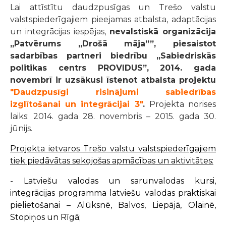
Lai attīstītu daudzpusīgas un Trešo valstu
valstspiederīgajiem pieejamas atbalsta, adaptācijas
un integrācijas iespējas,
nevalstiskā organizācija
„Patvērums „Drošā māja””, piesaistot
sadarbības partneri biedrību „Sabiedriskās
politikas centrs PROVIDUS”, 2014. gada
novembrī ir uzsākusi īstenot atbalsta projektu
"Daudzpusīgi risinājumi sabiedrības
izglītošanai un integrācijai 3"
.
Projekta norises
laiks: 2014. gada 28. novembris – 2015. gada 30.
jūnijs.
Projekta ietvaros Trešo valstu valstspiederīgajiem
tiek piedāvātas sekojošas apmācības un aktivitātes:
- Latviešu valodas un sarunvalodas kursi,
integrācijas programma latviešu valodas praktiskai
pielietošanai – Alūksnē, Balvos, Liepājā, Olainē,
Stopiņos un Rīgā;