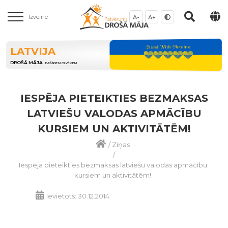
Izvēlne
A-
A+
LATVIJA
DROŠĀ MĀJA
DAŽĀDIEM CILVĒKIEM
IESPĒJA PIETEIKTIES BEZMAKSAS
LATVIEŠU VALODAS APMĀCĪBU
KURSIEM UN AKTIVITĀTĒM!
/
Ziņas
/
Iespēja pieteikties bezmaksas latviešu valodas apmācību
kursiem un aktivitātēm!
Ievietots: 30.12.2014