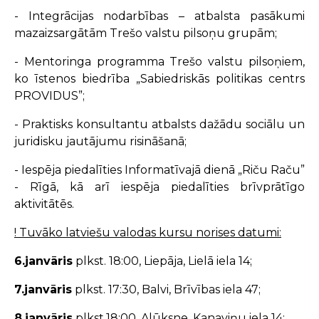
- Integrācijas nodarbības – atbalsta pasākumi
mazaizsargātām Trešo valstu pilsoņu grupām;
- Mentoringa programma Trešo valstu pilsoņiem,
ko īstenos biedrība „Sabiedriskās politikas centrs
PROVIDUS”;
- Praktisks konsultantu atbalsts dažādu sociālu un
juridisku jautājumu risināšanā;
- Iespēja piedalīties Informatīvajā dienā „Riču Raču”
- Rīgā, kā arī iespēja piedalīties brīvprātīgo
aktivitātēs.
! Tuvāko latviešu valodas kursu norises datumi:
6.janvāris
plkst. 18:00, Liepāja, Lielā iela 14;
7.janvāris
plkst. 17:30, Balvi, Brīvības iela 47;
8.janvāris
plkst.18:00, Alūksne, Kanaviņu iela 14;