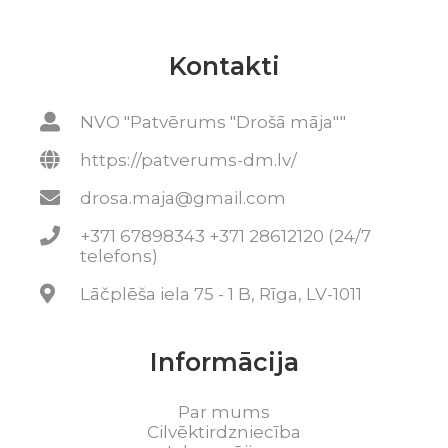
Kontakti
NVO "Patvērums "Drošā māja""
https://patverums-dm.lv/
drosa.maja@gmail.com
+371 67898343 +371 28612120 (24/7
telefons)
Lāčplēša iela 75 - 1 B, Rīga, LV-1011
Informācija
Par mums
Cilvēktirdzniecība