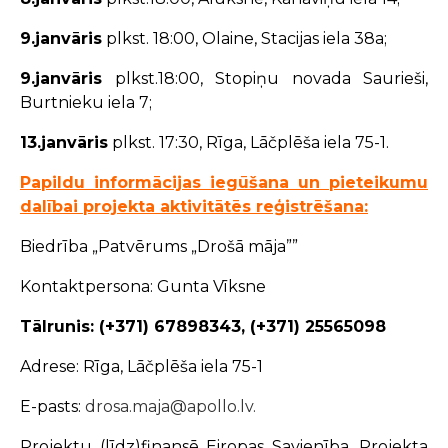
9.janvāris
plkst. 18:00, Olaine, Stacijas iela 38a;
9.janvāris
plkst.18:00, Stopiņu novada Saurieši,
Burtnieku iela 7;
13.janvāris
plkst. 17:30, Rīga, Lāčplēša iela 75-1.
Papildu informācijas iegūšana un pieteikumu
dalībai projekta aktivitātēs reģistrēšana:
Biedrība „Patvērums „Drošā māja””
Kontaktpersona: Gunta Vīksne
Tālrunis: (+371) 67898343, (+371) 25565098
Adrese: Rīga, Lāčplēša iela 75-1
E-pasts:
drosa.maja@apollo.lv.
Projektu (līdz)finansē Eiropas Savienība. Projekta