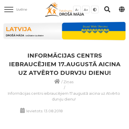
Izvēlne
A-
A+
LATVIJA
DROŠĀ MĀJA
DAŽĀDIEM CILVĒKIEM
INFORMĀCIJAS CENTRS
IEBRAUCĒJIEM 17.AUGUSTĀ AICINA
UZ ATVĒRTO DURVJU DIENU!
/
Ziņas
/
Informācijas centrs iebraucējiem 17.augustā aicina uz Atvērto
durvju dienu!
Ievietots: 13.08.2018