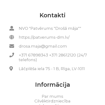
Kontakti
NVO "Patvērums "Drošā māja""
https://patverums-dm.lv/
drosa.maja@gmail.com
+371 67898343 +371 28612120 (24/7
telefons)
Lāčplēša iela 75 - 1 B, Rīga, LV-1011
Informācija
Par mums
Cilvēktirdzniecība