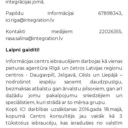
integrācijas jomā.
Papildu informācijai: 67898343,
ici.riga@integration.lv
Kontakti medijiem: 22026355,
rasa.salina@integration.lv
Laipni gaidīti!
Informācijas centrs iebraucējiem darbojas kā vienas
pieturas aģentūra Rīgā un četros Latvijas reģionu
centros - Daugavpilī, Jelgavā, Cēsīs un Liepājā –
nodrošinot iespēju saņemt daudzpusīgu,
bezmaksas atbalstu gan ārvalstu pilsoņiem, gan arī
dažādu jomu pakalpojumu sniedzējiem un
speciālistiem, kuri strādā ar šo mērķa grupu.
Kopš ICI darbības uzsākšanas 2016.gada 18.maijā,
kopumā Centrs konsultējis jau vairāk kā 3
tūkstošus iebraucēju, kas ieradušies no valstīm