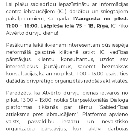
Lai plašu sabiedrību iepazīstinātu ar Informācijas
centra iebraucējiem (ICI) darbību un sniegtajiem
pakalpojumiem, šā gada
17.augustā no plkst.
11:00 – 16:00, Lāčplēša ielā 75 – 1B, Rīgā
, ICI rīko
Atvērto durvju dienu!
Pasākuma laikā ikvienam interesentam būs iespēja
neformālā gaisotnē klātienē satikt ICI vadības
pārstāvjus, klientu konsultantus, uzdot sev
interesējošus jautājumus, saņemt bezmaksas
konsultācijas, kā arī no plkst. 11:00 – 13:00 iesaistīties
dažādās brīvprātīgo organizētās radošās aktivitātēs.
Paredzēts, ka Atvērto durvju dienas ietvaros no
plkst. 13:00 – 15:00 notiks Starpsektoriālās Dialoga
platformas tikšanās par tēmu “Sabiedrības
attieksme pret iebraucējiem”. Platforma apvieno
valsts, pašvaldību iestāžu un nevalstisko
organizāciju pārstāvjus, kuri aktīvi darbojas