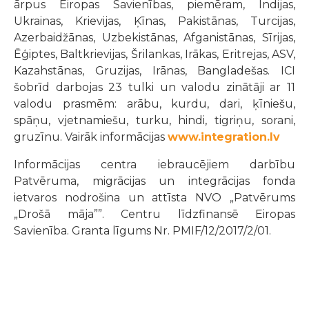
ārpus Eiropas Savienības, piemēram, Indijas,
Ukrainas, Krievijas, Ķīnas, Pakistānas, Turcijas,
Azerbaidžānas, Uzbekistānas, Afganistānas, Sīrijas,
Ēģiptes, Baltkrievijas, Šrilankas, Irākas, Eritrejas, ASV,
Kazahstānas, Gruzijas, Irānas, Bangladešas. ICI
šobrīd darbojas 23 tulki un valodu zinātāji ar 11
valodu prasmēm: arābu, kurdu, dari, ķīniešu,
spāņu, vjetnamiešu, turku, hindi, tigriņu, sorani,
gruzīnu. Vairāk informācijas
www.integration.lv
Informācijas centra iebraucējiem darbību
Patvēruma, migrācijas un integrācijas fonda
ietvaros nodrošina un attīsta NVO „Patvērums
„Drošā māja””. Centru līdzfinansē Eiropas
Savienība. Granta līgums Nr. PMIF/12/2017/2/01.