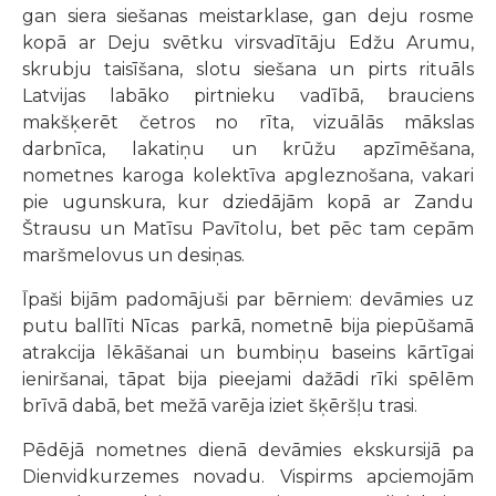
gan siera siešanas meistarklase, gan deju rosme
kopā ar Deju svētku virsvadītāju Edžu Arumu,
skrubju taisīšana, slotu siešana un pirts rituāls
Latvijas labāko pirtnieku vadībā, brauciens
makšķerēt četros no rīta, vizuālās mākslas
darbnīca, lakatiņu un krūžu apzīmēšana,
nometnes karoga kolektīva apgleznošana, vakari
pie ugunskura, kur dziedājām kopā ar Zandu
Štrausu un Matīsu Pavītolu, bet pēc tam cepām
maršmelovus un desiņas.
Īpaši bijām padomājuši par bērniem: devāmies uz
putu ballīti Nīcas parkā, nometnē bija piepūšamā
atrakcija lēkāšanai un bumbiņu baseins kārtīgai
ieniršanai, tāpat bija pieejami dažādi rīki spēlēm
brīvā dabā, bet mežā varēja iziet šķēršļu trasi.
Pēdējā nometnes dienā devāmies ekskursijā pa
Dienvidkurzemes novadu. Vispirms apciemojām