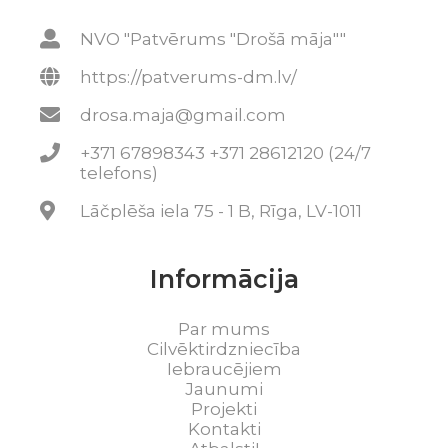
NVO "Patvērums "Drošā māja""
https://patverums-dm.lv/
drosa.maja@gmail.com
+371 67898343 +371 28612120 (24/7
telefons)
Lāčplēša iela 75 - 1 B, Rīga, LV-1011
Informācija
Par mums
Cilvēktirdzniecība
Iebraucējiem
Jaunumi
Projekti
Kontakti