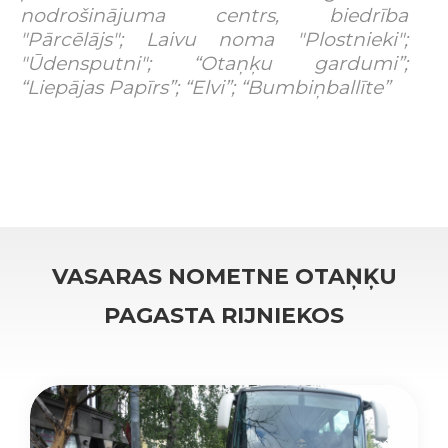
nodrošinājuma centrs, biedrība
"Pārcēlājs"; Laivu noma "Plostnieki";
"Ūdensputni"; “Otaņķu gardumi”;
“Liepājas Papīrs”; “Elvi”; “Bumbiņballīte”
VASARAS NOMETNE OTAŅĶU
PAGASTA RIJNIEKOS