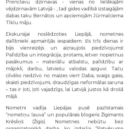
Prenclavu dzirnavas - vienas no lielākajām
vējdzirnavām Latvijā - , tad gides vadībā izstaigājām
dabas taku Bernātos un apciemojām Jūrmalciema
Tīklu māju.
Ekskursijai noslēdzoties Liepājā, nometnes
dalībnieki apmainījās iespaidiem: šīs trīs dienas ir
bijis vienreizējs un aizraujošs piedzīvojums!
Palīdzība un integrācija, protams, ietver nopietnus
pasākumus – materiālu atbalstu, palīdzību ar
mājokli, darbu, latviešu valodas apguvi. Taču
cilvēks nedzīvo no maizes vien! Daba, svaigs gaiss,
skaisti piedzīvojumi, draudzīgas neformālas saruna
– tas ir ļoti, ļoti vajadzīgs, lai Latvijā justos kā drošā
mājā.
Nometni vadīja Liepājas pusē pazīstamais
“nometņu lauva” un populārais blogeris Žigimants
Krēsliņš (Žigis). Nometnes nebūtu bez
organizatoriskā darba, ko izdarīja “Patvēruma