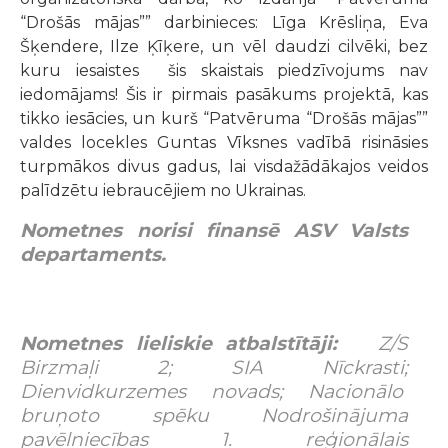
“Drošās mājas”” darbinieces: Līga Krēsliņa, Eva
Šķendere, Ilze Ķīķere, un vēl daudzi cilvēki, bez
kuru iesaistes šis skaistais piedzīvojums nav
iedomājams! Šis ir pirmais pasākums projektā, kas
tikko iesācies, un kurš “Patvēruma “Drošās mājas””
valdes locekles Guntas Vīksnes vadībā risināsies
turpmākos divus gadus, lai visdažādākajos veidos
palīdzētu iebraucējiem no Ukrainas.
Nometnes norisi finansē ASV Valsts
departaments.
Nometnes lieliskie atbalstītāji:
Z/S
Birzmaļi 2; SIA Nīckrasti;
Dienvidkurzemes novads; Nacionālo
bruņoto spēku Nodrošinājuma
pavēlniecības 1. reģionālais