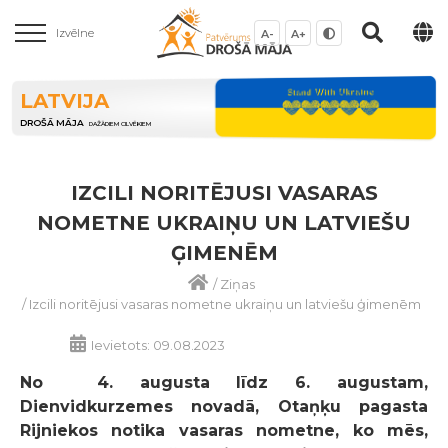
Izvēlne
A-
A+
LATVIJA
DROŠĀ MĀJA
DAŽĀDIEM CILVĒKIEM
IZCILI NORITĒJUSI VASARAS
NOMETNE UKRAIŅU UN LATVIEŠU
ĢIMENĒM
/
Ziņas
/
Izcili noritējusi vasaras nometne ukraiņu un latviešu ģimenēm
Ievietots: 09.08.2023
No 4. augusta līdz 6. augustam,
Dienvidkurzemes novadā, Otaņķu pagasta
Rijniekos notika vasaras nometne, ko mēs,