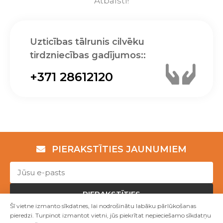
Atbalsti!
Uzticības tālrunis cilvēku
tirdzniecības gadījumos::
+371 28612120
PIERAKSTĪTIES JAUNUMIEM
PIERAKSTĪTIES
Šī vietne izmanto sīkdatnes, lai nodrošinātu labāku pārlūkošanas
pieredzi. Turpinot izmantot vietni, jūs piekrītat nepieciešamo sīkdatņu