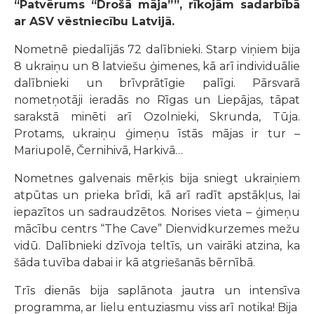
“Patvērums “Drošā māja””, rīkojām sadarbībā
ar ASV vēstniecību Latvijā.
Nometnē piedalījās 72 dalībnieki. Starp viņiem bija
8 ukraiņu un 8 latviešu ģimenes, kā arī individuālie
dalībnieki un brīvprātīgie palīgi. Pārsvarā
nometņotāji ieradās no Rīgas un Liepājas, tāpat
sarakstā minēti arī Ozolnieki, Skrunda, Tūja.
Protams, ukraiņu ģimeņu īstās mājas ir tur –
Mariupolē, Černihivā, Harkivā…
Nometnes galvenais mērķis bija sniegt ukraiņiem
atpūtas un prieka brīdi, kā arī radīt apstākļus, lai
iepazītos un sadraudzētos. Norises vieta – ģimeņu
mācību centrs “The Cave” Dienvidkurzemes mežu
vidū. Dalībnieki dzīvoja teltīs, un vairāki atzina, ka
šāda tuvība dabai ir kā atgriešanās bērnībā.
Trīs dienās bija saplānota jautra un intensīva
programma, ar lielu entuziasmu viss arī notika! Bija