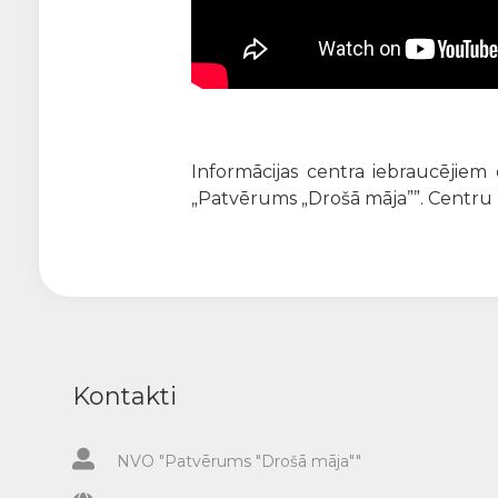
Informācijas centra iebraucējiem
„Patvērums „Drošā māja””. Centru l
Kontakti
NVO "Patvērums "Drošā māja""