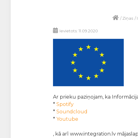
/
Ziņas
/
Ievietots: 11.09.2020
Ar prieku paziņojam, ka Informācij
*
Spotify
*
Soundcloud
*
Youtube
, kā arī www.integration.lv mājasla