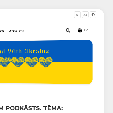
A-
A+
LV
kti
Atbalsti!
M PODKĀSTS. TĒMA: