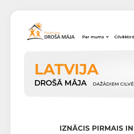
Par mums
Cilvēktir
LATVIJA
DROŠĀ MĀJA
DAŽĀDIEM CILV
IZNĀCIS PIRMAIS 