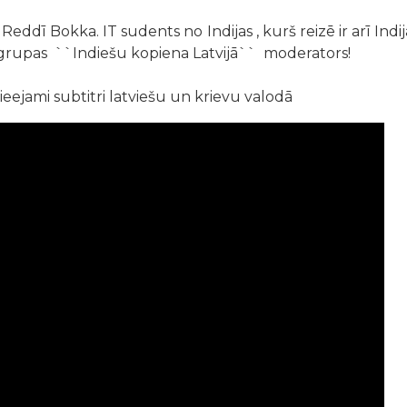
 Reddī Bokka. IT sudents no Indijas , kurš reizē ir arī In
rupas ``Indiešu kopiena Latvijā`` moderators!
ejami subtitri latviešu un krievu valodā