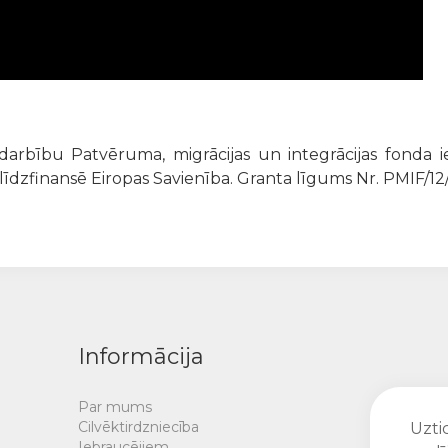
 darbību Patvēruma, migrācijas un integrācijas fonda 
īdzfinansē Eiropas Savienība. Granta līgums Nr. PMIF/12
Informācija
Par mums
Cilvēktirdzniecība
Uztic
Iebraucējiem