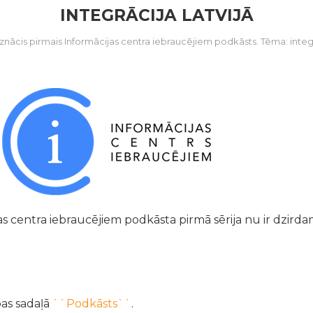
INTEGRĀCIJA LATVIJĀ
Iznācis pirmais Informācijas centra iebraucējiem podkāsts. Tēma: integr
as centra iebraucējiem podkāsta pirmā sērija nu ir dzird
pas sadaļā
``Podkāsts``
.