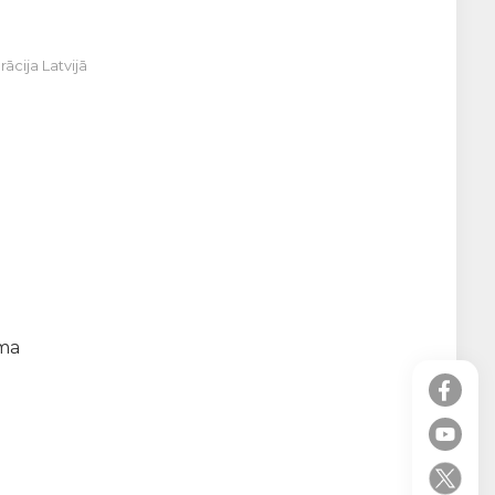
ācija Latvijā
ama