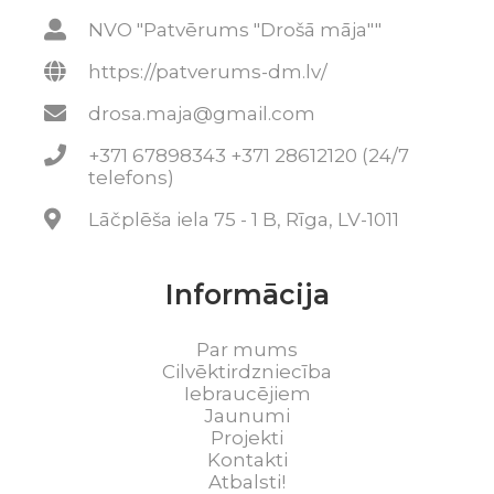
NVO "Patvērums "Drošā māja""
https://patverums-dm.lv/
drosa.maja@gmail.com
+371 67898343 +371 28612120 (24/7
telefons)
Lāčplēša iela 75 - 1 B, Rīga, LV-1011
Informācija
Par mums
Cilvēktirdzniecība
Iebraucējiem
Jaunumi
Projekti
Kontakti
Atbalsti!