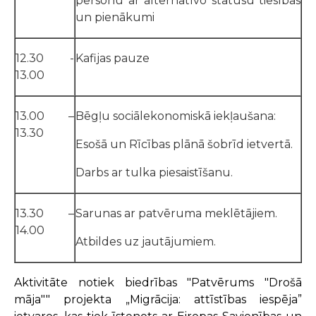
personu ar alternatīvo statusu tiesības
un pienākumi
12.30 -
Kafijas pauze
13.00
13.00 –
Bēgļu sociālekonomiskā iekļaušana:
13.30
Esošā un Rīcības plānā šobrīd ietvertā.
Darbs ar tulka piesaistīšanu.
13.30 –
Sarunas ar patvēruma meklētājiem.
14.00
Atbildes uz jautājumiem.
Aktivitāte notiek biedrības "Patvērums "Drošā
māja"" projekta „Migrācija: attīstības iespēja”