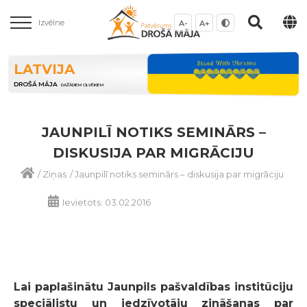
Izvēlne
A-
A+
LATVIJA
DROŠĀ MĀJA
DAŽĀDIEM CILVĒKIEM
JAUNPILĪ NOTIKS SEMINĀRS –
DISKUSIJA PAR MIGRĀCIJU
/
Ziņas
/
Jaunpilī notiks seminārs – diskusija par migrāciju
Ievietots: 03.02.2016
Lai paplašinātu Jaunpils pašvaldības institūciju
speciālistu un iedzīvotāju zināšanas par