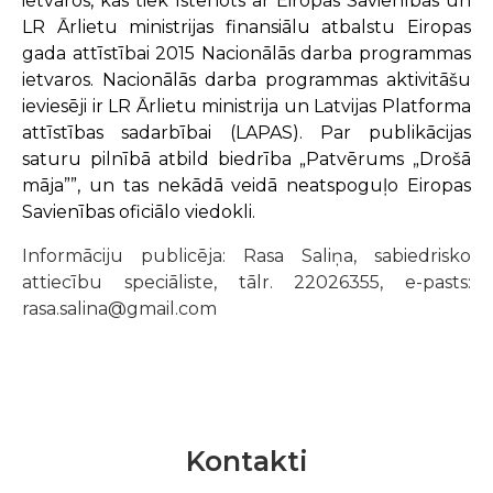
ietvaros, kas tiek īstenots ar Eiropas Savienības un
LR Ārlietu ministrijas finansiālu atbalstu Eiropas
gada attīstībai 2015 Nacionālās darba programmas
ietvaros. Nacionālās darba programmas aktivitāšu
ieviesēji ir LR Ārlietu ministrija un Latvijas Platforma
attīstības sadarbībai (LAPAS). Par publikācijas
saturu pilnībā atbild biedrība „Patvērums „Drošā
māja””, un tas nekādā veidā neatspoguļo Eiropas
Savienības oficiālo viedokli.
Informāciju publicēja: Rasa Saliņa, sabiedrisko
attiecību speciāliste, tālr. 22026355, e-pasts:
rasa.salina@gmail.com
Kontakti