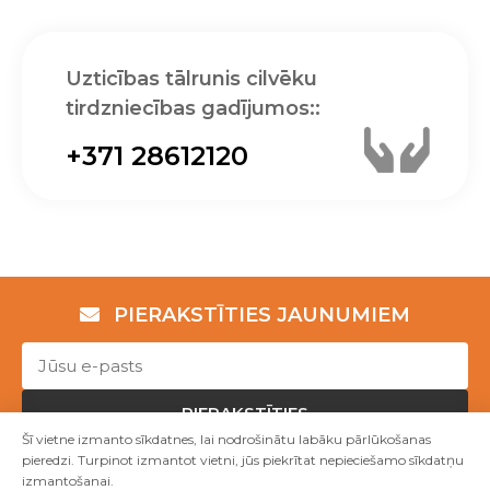
Uzticības tālrunis cilvēku
tirdzniecības gadījumos::
+371 28612120
PIERAKSTĪTIES JAUNUMIEM
PIERAKSTĪTIES
Šī vietne izmanto sīkdatnes, lai nodrošinātu labāku pārlūkošanas
pieredzi. Turpinot izmantot vietni, jūs piekrītat nepieciešamo sīkdatņu
izmantošanai.