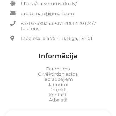
https://patverums-dm.lv/
drosa.maja@gmail.com
+371 67898343 +371 28612120 (24/7
telefons)
Lāčplēša iela 75 - 1 B, Rīga, LV-1011
Informācija
Par mums
Cilvēktirdzniecība
Iebraucējiem
Jaunumi
Projekti
Kontakti
Atbalsti!