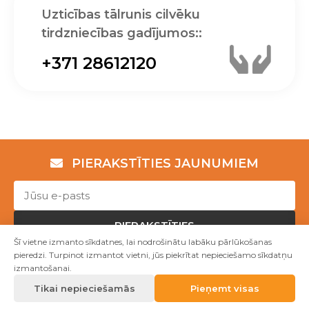
Uzticības tālrunis cilvēku
tirdzniecības gadījumos::
+371 28612120
PIERAKSTĪTIES JAUNUMIEM
PIERAKSTĪTIES
Šī vietne izmanto sīkdatnes, lai nodrošinātu labāku pārlūkošanas
pieredzi. Turpinot izmantot vietni, jūs piekrītat nepieciešamo sīkdatņu
izmantošanai.
Copyright © NVO "Patvērums "Drošā māja"" 2023
Tikai nepieciešamās
Pieņemt visas
Mājas lapu izstrāde WEBstyle.lv