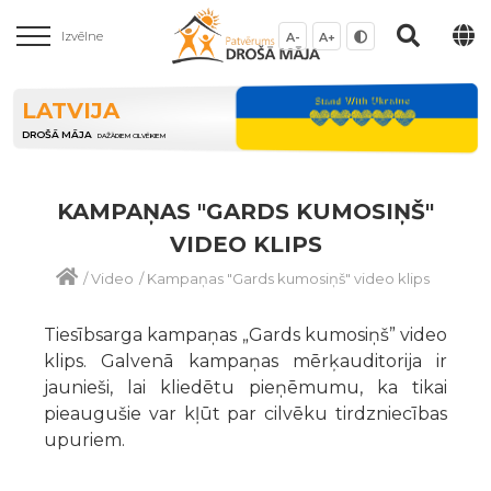
Izvēlne
A-
A+
LATVIJA
DROŠĀ MĀJA
DAŽĀDIEM CILVĒKIEM
KAMPAŅAS "GARDS KUMOSIŅŠ"
VIDEO KLIPS
/
Video
/
Kampaņas "Gards kumosiņš" video klips
Tiesībsarga kampaņas „Gards kumosiņš” video
klips. Galvenā kampaņas mērķauditorija ir
jaunieši, lai kliedētu pieņēmumu, ka tikai
pieaugušie var kļūt par cilvēku tirdzniecības
upuriem.