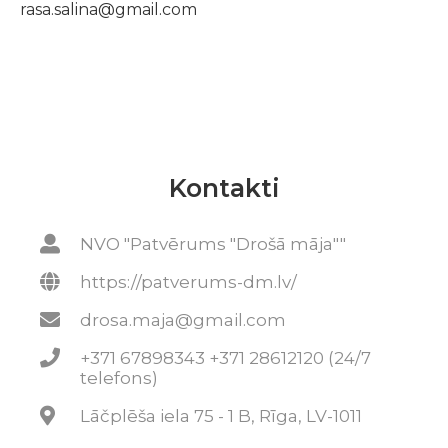
rasa.salina@gmail.com
Kontakti
NVO "Patvērums "Drošā māja""
https://patverums-dm.lv/
drosa.maja@gmail.com
+371 67898343 +371 28612120 (24/7
telefons)
Lāčplēša iela 75 - 1 B, Rīga, LV-1011