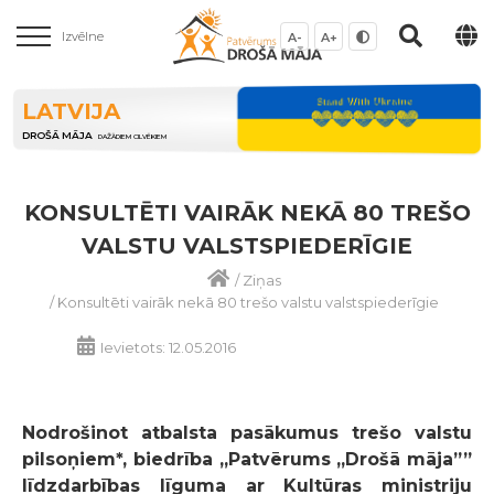
Izvēlne
A-
A+
LATVIJA
DROŠĀ MĀJA
DAŽĀDIEM CILVĒKIEM
KONSULTĒTI VAIRĀK NEKĀ 80 TREŠO
VALSTU VALSTSPIEDERĪGIE
/
Ziņas
/
Konsultēti vairāk nekā 80 trešo valstu valstspiederīgie
Ievietots: 12.05.2016
Nodrošinot atbalsta pasākumus trešo valstu
pilsoņiem*, biedrība „Patvērums „Drošā māja””
līdzdarbības līguma ar Kultūras ministriju