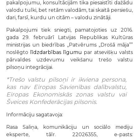
pakalpojumu, konsultācijām tika piesaistīti dažādu
valodu tulki, bet retām valodām, tai skaitā persiešu,
dari, farsī, kurdu un citām – valodu zinātāji.
Pakalpojumi tiek sniegti, pamatojoties uz 2016.
gada 29. februārī Latvijas Republikas Kultūras
ministrijas un biedrības „Patvērums „Drošā māja””
noslēgto
līdzdarbības līgumu
par atsevišķu valsts
pārvaldes uzdevumu veikšanu trešo valstu
pilsoņu integrācijai.
*Trešo valstu pilsoņi ir ikviena persona,
kas nav Eiropas Savienības dalībvalstu,
Eiropas Ekonomiskās zonas valstu vai
Šveices Konfederācijas pilsonis.
Informāciju sagatavoja:
Rasa Saliņa, komunikāciju un sociālo mediju
eksperte, tālr. 22026355, e-pasts: