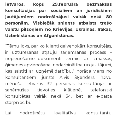
ietvaros, kopš 29.februāra bezmaksas
konsultācijas par sociāliem un juridiskiem
jautājumiem nodrošinājusi vairāk nekā 80
personām. Visbiežāk sniegts atbalsts trešo
valstu pilsoņiem no Krievijas, Ukrainas, Irākas,
Uzbekistānas un Afganistānas.
“Tēmu loks, par ko klienti galvenokārt konsultējas,
ir uzturēšanās atļauju saņemšanas process –
nepieciešamie dokumenti, termiņi un izmaksas,
ģimenes apvienošana, nodarbinātība un jautājumi,
kas saistīti ar uzņēmējdarbību,” norāda viens no
konsultantiem jurists Alvis Šķenders. “Divu
mēnešu ietvaros 32 personas konsultācijas ir
saņēmušas tiekoties klātienē, telefoniski
konsultētas vairāk nekā 34, bet ar e-pasta
starpniecību
Lai nodrošinātu kvalitatīvu konsultantu