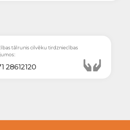
ības tālrunis cilvēku tirdzniecības
jumos::
1 28612120