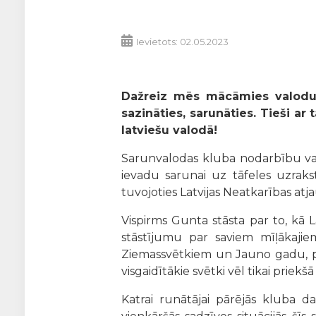
Ievietots: 02.05.2023
Dažreiz mēs mācāmies valodu, 
sazināties, sarunāties. Tieši a
latviešu valodā!
Sarunvalodas kluba nodarbību vad
ievadu sarunai uz tāfeles uzraks
tuvojoties Latvijas Neatkarības atj
Vispirms Gunta stāsta par to, kā L
stāstījumu par saviem mīļākaji
Ziemassvētkiem un Jauno gadu, par 
visgaidītākie svētki vēl tikai priekš
Katrai runātājai pārējās kluba da