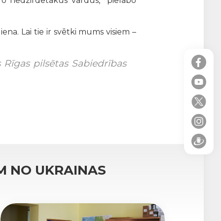
aidro nedzirdētākus vārdus, pielabo
ena. Lai tie ir svētki mums visiem –
s Rīgas pilsētas Sabiedrības
M NO UKRAINAS