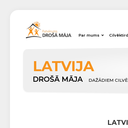
Par mums
Cilvēktir
LATVIJA
DROŠĀ MĀJA
DAŽĀDIEM CILV
LATV