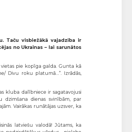
. Taču visbiežākā vajadzība ir
ējas no Ukrainas – lai sarunātos
vietas pie kopīga galda. Gunta kā
me/ Divu roku platumā…”. Izrādās,
as kluba dalībniece ir sagatavojusi
u dzimšana dienas svinībām, par
ajām. Vairākas runātājas uzsver, ka
isinās latviešu valodā! Jūtams, ka