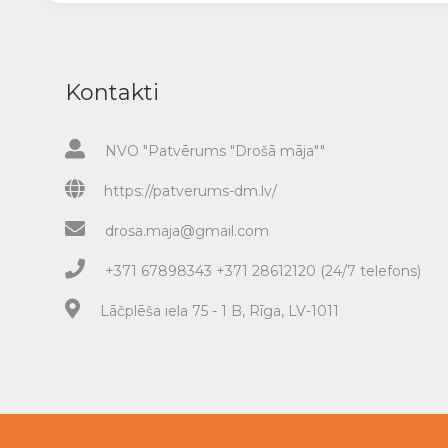
Kontakti
NVO "Patvērums "Drošā māja""
https://patverums-dm.lv/
drosa.maja@gmail.com
+371 67898343 +371 28612120 (24/7 telefons)
Lāčplēša iela 75 - 1 B, Rīga, LV-1011