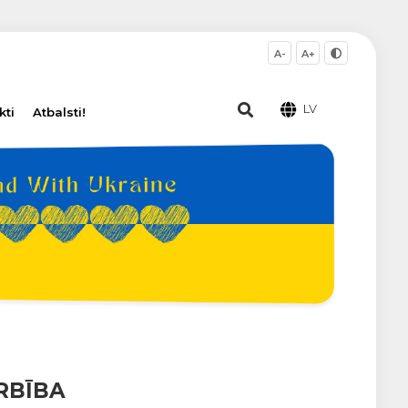
A-
A+
LV
kti
Atbalsti!
RBĪBA