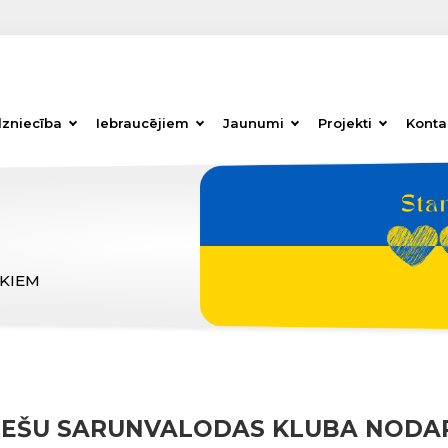
dzniecība
Iebraucējiem
Jaunumi
Projekti
Konta
ĒKIEM
IEŠU SARUNVALODAS KLUBA NODA