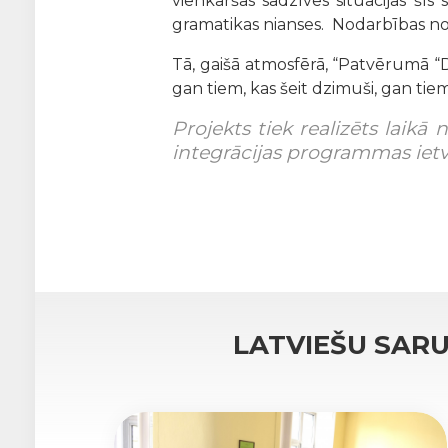
vienkāršās sadzīves situācijās šīs
gramatikas nianses. Nodarbības nos
Tā, gaišā atmosfērā, “Patvērumā “Dr
gan tiem, kas šeit dzimuši, gan ti
Projekts tiek realizēts laikā
integrācijas programmas ietv
LATVIEŠU SAR