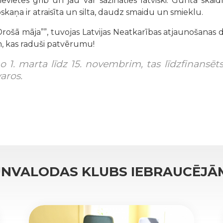
 sievietes grib un jau var sazināties latviski. Gunta sk
kaņa ir atraisīta un silta, daudz smaidu un smieklu.
ošā māja””, tuvojas Latvijas Neatkarības atjaunošanas di
em, kas raduši patvērumu!
 no 1. marta līdz 15. novembrim, tas līdzfinansēt
aros.
UNVALODAS KLUBS IEBRAUCĒJĀ