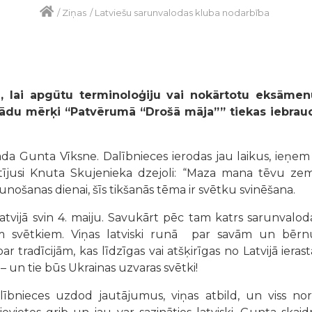
/
Ziņas
/
Latviešu sarunvalodas kluba nodarbība
lai apgūtu terminoloģiju vai nokārtotu eksāmenu
r tādu mērķi “Patvērumā “Drošā māja”” tiekas iebrauc
a Gunta Vīksne. Dalībnieces ierodas jau laikus, ieņem 
tījusi Knuta Skujenieka dzejoli: “Maza mana tēvu ze
aunošanas dienai, šīs tikšanās tēma ir svētku svinēšana.
atvijā svin 4. maiju. Savukārt pēc tam katrs sarunvalod
em svētkiem. Viņas latviski runā par savām un bērn
tradīcijām, kas līdzīgas vai atšķirīgas no Latvijā ierast
ā – un tie būs Ukrainas uzvaras svētki!
lībnieces uzdod jautājumus, viņas atbild, un viss nor