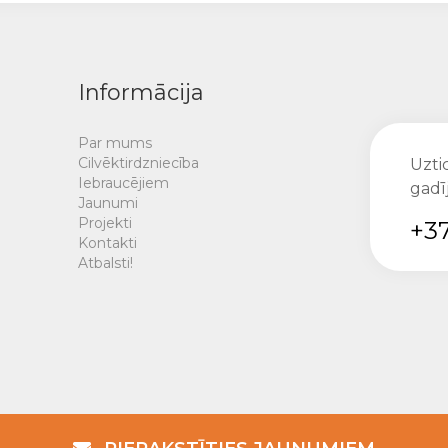
Informācija
Par mums
Cilvēktirdzniecība
Uztic
Iebraucējiem
gadī
Jaunumi
Projekti
+37
Kontakti
Atbalsti!