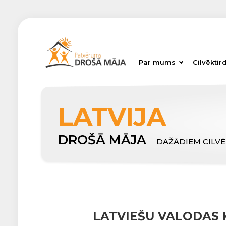
Par mums
Cilvēktir
LATVIJA
DROŠĀ MĀJA
DAŽĀDIEM CILV
LATVIEŠU VALODAS K