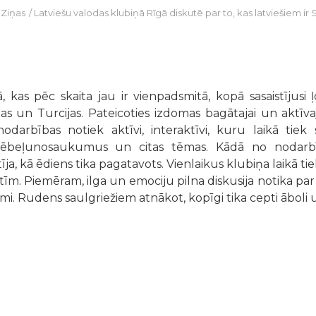
/
Ziņas
/
Latviešu valodas klubiņā Rīgā diskutē par to, kas latviešiem ir
kas pēc skaita jau ir vienpadsmitā, kopā sasaistījusi
ltas un Turcijas. Pateicoties izdomas bagātajai un aktī
odarbības notiek aktīvi, interaktīvi, kuru laikā tiek 
ēbeļunosaukumus un citas tēmas. Kādā no nodarbīb
tīja, kā ēdiens tika pagatavots. Vienlaikus klubiņa laikā tie
īm. Piemēram, ilga un emociju pilna diskusija notika par to
almi. Rudens saulgriežiem atnākot, kopīgi tika cepti āboli