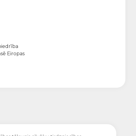
biedrība
sē Eiropas