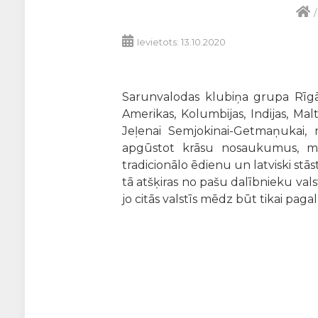
Ievietots: 13.10.2020
Sarunvalodas klubiņa grupa Rīgā, 
Amerikas, Kolumbijas, Indijas, Ma
Jeļenai Semjokinai-Getmaņukai, n
apgūstot krāsu nosaukumus, m
tradicionālo ēdienu un latviski stās
tā atšķiras no pašu dalībnieku valst
jo citās valstīs mēdz būt tikai pag