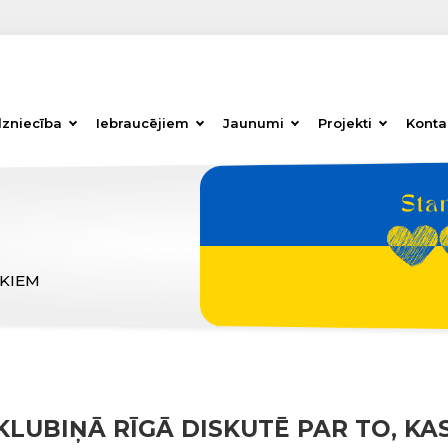
dzniecība
Iebraucējiem
Jaunumi
Projekti
Konta
ĒKIEM
LUBIŅĀ RĪGĀ DISKUTĒ PAR TO, KAS