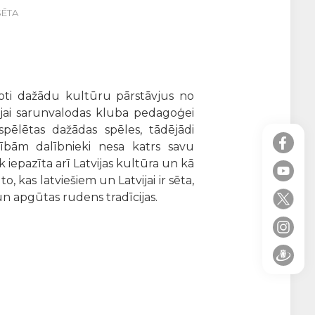
 SĒTA
 ļoti dažādu kultūru pārstāvjus no
vajai sarunvalodas kluba pedagoģei
spēlētas dažādas spēles, tādējādi
ām dalībnieki nesa katrs savu
k iepazīta arī Latvijas kultūra un kā
, kas latviešiem un Latvijai ir sēta,
 un apgūtas rudens tradīcijas.