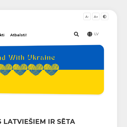
A-
A+
LV
kti
Atbalsti!
 LATVIEŠIEM IR SĒTA