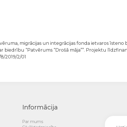
vēruma, migrācijas un integrācijas fonda ietvaros īsteno 
ar biedrību “Patvērums “Drošā māja””. Projektu līdzfinan
/8/2019/2/01
Informācija
Par mums