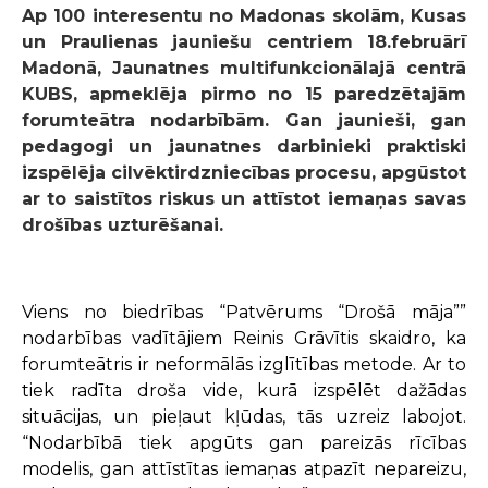
Ap 100 interesentu no Madonas skolām, Kusas
un Praulienas jauniešu centriem 18.februārī
Madonā, Jaunatnes multifunkcionālajā centrā
KUBS, apmeklēja pirmo no 15 paredzētajām
forumteātra nodarbībām. Gan jaunieši, gan
pedagogi un jaunatnes darbinieki praktiski
izspēlēja cilvēktirdzniecības procesu, apgūstot
ar to saistītos riskus un attīstot iemaņas savas
drošības uzturēšanai.
Viens no biedrības “Patvērums “Drošā māja””
nodarbības vadītājiem Reinis Grāvītis skaidro, ka
forumteātris ir neformālās izglītības metode. Ar to
tiek radīta droša vide, kurā izspēlēt dažādas
situācijas, un pieļaut kļūdas, tās uzreiz labojot.
“Nodarbībā tiek apgūts gan pareizās rīcības
modelis, gan attīstītas iemaņas atpazīt nepareizu,