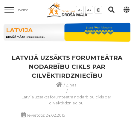
Izvēlne
A-
A+
LATVIJA
DROŠĀ MĀJA
DAŽĀDIEM CILVĒKIEM
LATVIJĀ UZSĀKTS FORUMTEĀTRA
NODARBĪBU CIKLS PAR
CILVĒKTIRDZNIECĪBU
/
Ziņas
/
Latvijā uzsākts forumteātra nodarbību cikls par
cilvēktirdzniecību
Ievietots: 24.02.2015