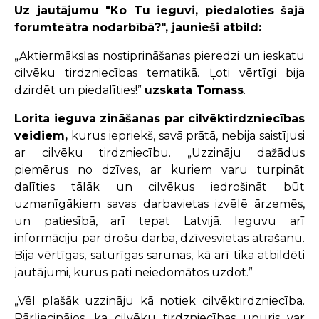
Uz jautājumu "Ko Tu ieguvi, piedaloties šajā
forumteātra nodarbībā?", jaunieši atbild:
„Aktiermākslas nostiprināšanas pieredzi un ieskatu
cilvēku tirdzniecības tematikā. Ļoti vērtīgi bija
dzirdēt un piedalīties!”
uzskata Tomass
.
Lorita ieguva zināšanas par cilvēktirdzniecības
veidiem,
kurus iepriekš, savā prātā, nebija saistījusi
ar cilvēku tirdzniecību. „Uzzināju dažādus
piemērus no dzīves, ar kuriem varu turpināt
dalīties tālāk un cilvēkus iedrošināt būt
uzmanīgākiem savas darbavietas izvēlē ārzemēs,
un patiesībā, arī tepat Latvijā. Ieguvu arī
informāciju par drošu darba, dzīvesvietas atrašanu.
Bija vērtīgas, saturīgas sarunas, kā arī tika atbildēti
jautājumi, kurus pati neiedomātos uzdot.”
„Vēl plašāk uzzināju kā notiek cilvēktirdzniecība.
Pārliecinājos, ka cilvēku tirdzniecības upuris var