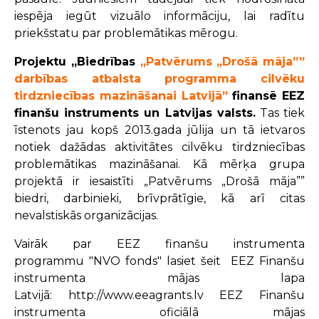
iespēja iegūt vizuālo informāciju, lai radītu
priekšstatu par problemātikas mērogu.
Projektu „Biedrības
„Patvērums „Drošā māja””
darbības atbalsta programma cilvēku
tirdzniecības mazināšanai Latvijā”
finansē EEZ
finanšu instruments un Latvijas valsts.
Tas tiek
īstenots jau kopš 2013.gada jūlija un tā ietvaros
notiek dažādas aktivitātes cilvēku tirdzniecības
problemātikas mazināšanai. Kā mērķa grupa
projektā ir iesaistīti „Patvērums „Drošā māja””
biedri, darbinieki, brīvprātīgie, kā arī citas
nevalstiskās organizācijas.
Vairāk par EEZ finanšu instrumenta
programmu
"NVO fonds" lasiet šeit
EEZ Finanšu
instrumenta mājas lapa
Latvijā:
http://www.eeagrants.lv
EEZ Finanšu
instrumenta oficiālā mājas