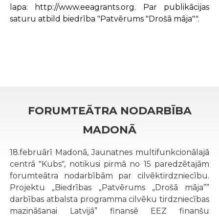
lapa:
http://www.eeagrants.org
. Par publikācijas
saturu atbild biedrība "Patvērums "Drošā māja"".
FORUMTEĀTRA NODARBĪBA
MADONĀ
18.februārī Madonā, Jaunatnes multifunkcionālajā
centrā "Kubs", notikusi pirmā no 15 paredzētajām
forumteātra nodarbībām par cilvēktirdzniecību.
Projektu „Biedrības „Patvērums „Drošā māja””
darbības atbalsta programma cilvēku tirdzniecības
mazināšanai Latvijā” finansē EEZ finanšu