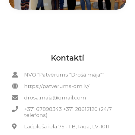
Kontakti
NVO "Patvērums "Drošā māja""
https://patverums-dm.lv/
drosa.maja@gmail.com
+371 67898343 +371 28612120 (24/7
telefons)
Lāčplēša iela 75 - 1 B, Rīga, LV-1011