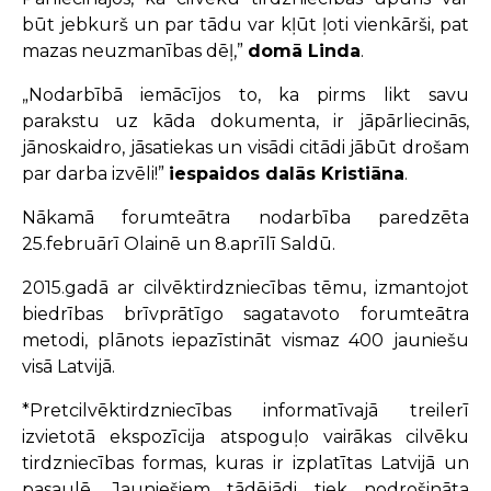
būt jebkurš un par tādu var kļūt ļoti vienkārši, pat
mazas neuzmanības dēļ,”
domā Linda
.
„Nodarbībā iemācījos to, ka pirms likt savu
parakstu uz kāda dokumenta, ir jāpārliecinās,
jānoskaidro, jāsatiekas un visādi citādi jābūt drošam
par darba izvēli!”
iespaidos dalās Kristiāna
.
Nākamā forumteātra nodarbība paredzēta
25.februārī Olainē un 8.aprīlī Saldū.
2015.gadā ar cilvēktirdzniecības tēmu, izmantojot
biedrības brīvprātīgo sagatavoto forumteātra
metodi, plānots iepazīstināt vismaz 400 jauniešu
visā Latvijā.
*Pretcilvēktirdzniecības informatīvajā treilerī
izvietotā ekspozīcija atspoguļo vairākas cilvēku
tirdzniecības formas, kuras ir izplatītas Latvijā un
pasaulē. Jauniešiem tādējādi tiek nodrošināta