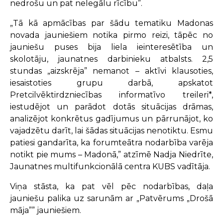
nedrošu un pat nelegālu rīcību”.
„Tā kā apmācības par šādu tematiku Madonas
novada jauniešiem notika pirmo reizi, tāpēc no
jauniešu puses bija liela ieinteresētība un
skolotāju, jaunatnes darbinieku atbalsts. 2,5
stundas „aizskrēja” nemanot – aktīvi klausoties,
iesaistoties grupu darbā, apskatot
Pretcilvēktirdzniecības informatīvo treileri*,
iestudējot un parādot dotās situācijas drāmas,
analizējot konkrētus gadījumus un pārrunājot, ko
vajadzētu darīt, lai šādas situācijas nenotiktu. Esmu
patiesi gandarīta, ka forumteātra nodarbība varēja
notikt pie mums – Madonā,” atzīmē Nadja Niedrīte,
Jaunatnes multifunkcionālā centra KUBS vadītāja.
Viņa stāsta, ka pat vēl pēc nodarbības, daļa
jauniešu palika uz sarunām ar „Patvērums „Drošā
māja”” jauniešiem.