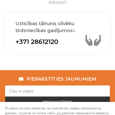
Atbalsti!
Uzticības tālrunis cilvēku
tirdzniecības gadījumos::
+371 28612120
PIERAKSTĪTIES JAUNUMIEM
PIERAKSTĪTIES
Šī vietne izmanto sīkdatnes, lai nodrošinātu labāku pārlūkošanas
pieredzi. Turpinot izmantot vietni, jūs piekrītat nepieciešamo sīkdatņu