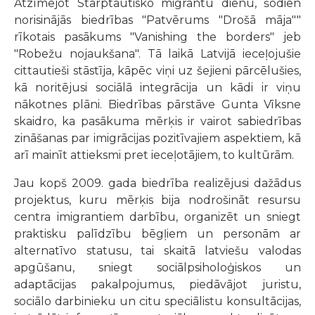
Atzīmējot Starptautisko migrantu dienu, šodien
norisinājās biedrības "Patvērums "Drošā māja""
rīkotais pasākums "Vanishing the borders" jeb
"Robežu nojaukšana". Tā laikā Latvijā ieceļojušie
cittautieši stāstīja, kāpēc viņi uz šejieni pārcēlušies,
kā noritējusi sociālā integrācija un kādi ir viņu
nākotnes plāni. Biedrības pārstāve Gunta Vīksne
skaidro, ka pasākuma mērķis ir vairot sabiedrības
zināšanas par imigrācijas pozitīvajiem aspektiem, kā
arī mainīt attieksmi pret ieceļotājiem, to kultūrām.
Jau kopš 2009. gada biedrība realizējusi dažādus
projektus, kuru mērķis bija nodrošināt resursu
centra imigrantiem darbību, organizēt un sniegt
praktisku palīdzību bēgļiem un personām ar
alternatīvo statusu, tai skaitā latviešu valodas
apgūšanu, sniegt sociālpsiholoģiskos un
adaptācijas pakalpojumus, piedāvājot juristu,
sociālo darbinieku un citu speciālistu konsultācijas,