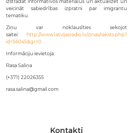
izstrādāt informatīvos materiālus un aktualizēt un
veicināt sabiedrības izpratni par imigrantu
tematiku.
Ziņu var noklausīties sekojot
saitei:
http://www.latvijasradio.lv/zinas/raksts.php?
id=56045&gr=0
Informāciju ievietoja:
Rasa Saliņa
(+371) 22026355
rasa.salina@gmail.com
Kontakti