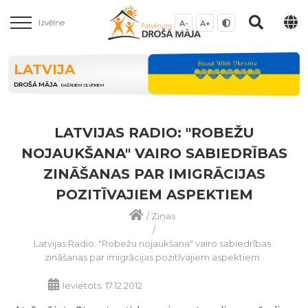
Izvēlne
A-
A+
LATVIJA
DROŠĀ MĀJA
DAŽĀDIEM CILVĒKIEM
LATVIJAS RADIO: "ROBEŽU
NOJAUKŠANA" VAIRO SABIEDRĪBAS
ZINĀŠANAS PAR IMIGRĀCIJAS
POZITĪVAJIEM ASPEKTIEM
/
Ziņas
/
Latvijas Radio: "Robežu nojaukšana" vairo sabiedrības
zināšanas par imigrācijas pozitīvajiem aspektiem
Ievietots: 17.12.2012