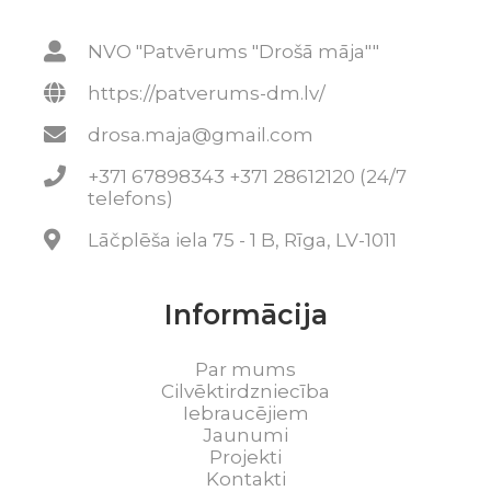
NVO "Patvērums "Drošā māja""
https://patverums-dm.lv/
drosa.maja@gmail.com
+371 67898343 +371 28612120 (24/7
telefons)
Lāčplēša iela 75 - 1 B, Rīga, LV-1011
Informācija
Par mums
Cilvēktirdzniecība
Iebraucējiem
Jaunumi
Projekti
Kontakti