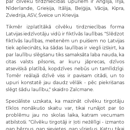
par cilvēku tirdzniecības upuriem ir Anglija, Īrija,
Nīderlande, Grieķija, Itālija, Beļģija, Vācija, Kipra,
Zviedrija, ASV, Šveice un Krievija.
Tikmēr izplatītākā cilvēku tirdzniecības forma
Latvijas iedzīvotāju vidū ir fiktīvās laulības. "Slēdzot
fiktīvās laulības, meitenēm un puišiem no Latvijas
tiek apliecināts, ka šādas laulības ir viegli izšķirt, ka
par laulību slēgšanu tiks samaksāta laba nauda, ka
citas valsts pilsonis, ar kuru jāprecas, dzīvos
atsevišķā platībā, kopdzīves nebūs un tamlīdzīgi.
Tomēr reālajā dzīvē viss ir pavisam citādi, un to
upuri konstatē jau daudz vēlāk - pēc piekrišanas
slēgt šādu laulību," skaidro Zalcmane.
Speciāliste uzskata, ka mazināt cilvēku tirgotāju
tīklos nonākušo skaitu var, tikai runājot par šo
problēmu jau no skolas laika, katram vecumam
atbilstoši. "Cilvēku tirgotāji ir ļoti nežēlīgi - izmanto
gan bērnus, gan sievietes, gan vīriešus. Katru tikai