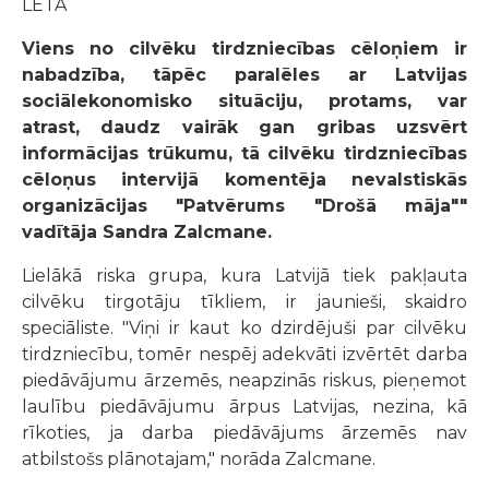
LETA
Viens no cilvēku tirdzniecības cēloņiem ir
nabadzība, tāpēc paralēles ar Latvijas
sociālekonomisko situāciju, protams, var
atrast, daudz vairāk gan gribas uzsvērt
informācijas trūkumu, tā cilvēku tirdzniecības
cēloņus intervijā komentēja nevalstiskās
organizācijas "Patvērums "Drošā māja""
vadītāja Sandra Zalcmane.
Lielākā riska grupa, kura Latvijā tiek pakļauta
cilvēku tirgotāju tīkliem, ir jaunieši, skaidro
speciāliste. "Viņi ir kaut ko dzirdējuši par cilvēku
tirdzniecību, tomēr nespēj adekvāti izvērtēt darba
piedāvājumu ārzemēs, neapzinās riskus, pieņemot
laulību piedāvājumu ārpus Latvijas, nezina, kā
rīkoties, ja darba piedāvājums ārzemēs nav
atbilstošs plānotajam," norāda Zalcmane.