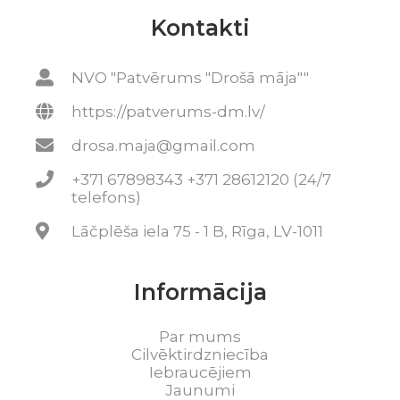
Kontakti
NVO "Patvērums "Drošā māja""
https://patverums-dm.lv/
drosa.maja@gmail.com
+371 67898343 +371 28612120 (24/7
telefons)
Lāčplēša iela 75 - 1 B, Rīga, LV-1011
Informācija
Par mums
Cilvēktirdzniecība
Iebraucējiem
Jaunumi