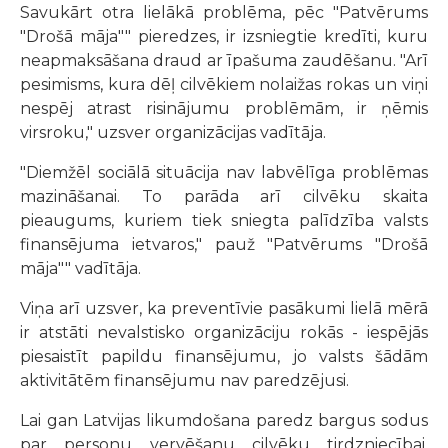
Savukārt otra lielākā problēma, pēc "Patvērums
"Drošā māja"" pieredzes, ir izsniegtie kredīti, kuru
neapmaksāšana draud ar īpašuma zaudēšanu. "Arī
pesimisms, kura dēļ cilvēkiem nolaižas rokas un viņi
nespēj atrast risinājumu problēmām, ir ņēmis
virsroku," uzsver organizācijas vadītāja.
"Diemžēl sociālā situācija nav labvēlīga problēmas
mazināšanai. To parāda arī cilvēku skaita
pieaugums, kuriem tiek sniegta palīdzība valsts
finansējuma ietvaros," pauž "Patvērums "Drošā
māja"" vadītāja.
Viņa arī uzsver, ka preventīvie pasākumi lielā mērā
ir atstāti nevalstisko organizāciju rokās - iespējās
piesaistīt papildu finansējumu, jo valsts šādām
aktivitātēm finansējumu nav paredzējusi.
Lai gan Latvijas likumdošana paredz bargus sodus
par personu vervēšanu cilvēku tirdzniecībai,