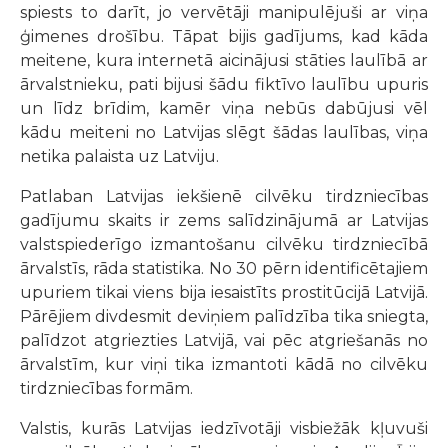
spiests to darīt, jo vervētāji manipulējuši ar viņa
ģimenes drošību. Tāpat bijis gadījums, kad kāda
meitene, kura internetā aicinājusi stāties laulībā ar
ārvalstnieku, pati bijusi šādu fiktīvo laulību upuris
un līdz brīdim, kamēr viņa nebūs dabūjusi vēl
kādu meiteni no Latvijas slēgt šādas laulības, viņa
netika palaista uz Latviju.
Patlaban Latvijas iekšienē cilvēku tirdzniecības
gadījumu skaits ir zems salīdzinājumā ar Latvijas
valstspiederīgo izmantošanu cilvēku tirdzniecībā
ārvalstīs, rāda statistika. No 30 pērn identificētajiem
upuriem tikai viens bija iesaistīts prostitūcijā Latvijā.
Pārējiem divdesmit deviņiem palīdzība tika sniegta,
palīdzot atgriezties Latvijā, vai pēc atgriešanās no
ārvalstīm, kur viņi tika izmantoti kādā no cilvēku
tirdzniecības formām.
Valstis, kurās Latvijas iedzīvotāji visbiežāk kļuvuši