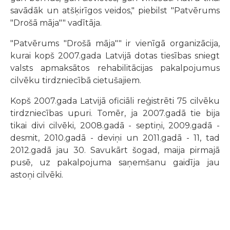
savādāk un atšķirīgos veidos," piebilst "Patvērums
"Drošā māja"" vadītāja.
"Patvērums "Drošā māja"" ir vienīgā organizācija,
kurai kopš 2007.gada Latvijā dotas tiesības sniegt
valsts apmaksātos rehabilitācijas pakalpojumus
cilvēku tirdzniecībā cietušajiem.
Kopš 2007.gada Latvijā oficiāli reģistrēti 75 cilvēku
tirdzniecības upuri. Tomēr, ja 2007.gadā tie bija
tikai divi cilvēki, 2008.gadā - septiņi, 2009.gadā -
desmit, 2010.gadā - deviņi un 2011.gadā - 11, tad
2012.gadā jau 30. Savukārt šogad, maija pirmajā
pusē, uz pakalpojuma saņemšanu gaidīja jau
astoņi cilvēki.