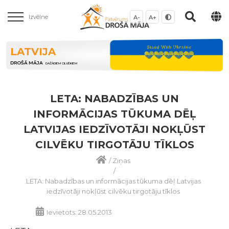
Izvēlne
A-
A+
LATVIJA
DROŠĀ MĀJA
DAŽĀDIEM CILVĒKIEM
LETA: NABADZĪBAS UN
INFORMĀCIJAS TŪKUMA DĒĻ
LATVIJAS IEDZĪVOTĀJI NOKĻŪST
CILVĒKU TIRGOTĀJU TĪKLOS
/
Ziņas
/
LETA: Nabadzības un informācijas tūkuma dēļ Latvijas
iedzīvotāji nokļūst cilvēku tirgotāju tīklos
Ievietots: 28.05.2013