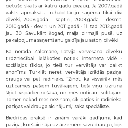
cietušo skaits ar katru gadu pieaug. Ja 2007.gadā
valsts apmaksātu rehabilitāciju saņēma tikai divi
cilvēki, 2008.gadā - septiņi, 2009.gadā - desmit,
2010.gadā - deviņi un 2011.gadā - 11, tad 2012.gadā
jau 30. Savukārt šogad, maija pirmajā pusē, uz
pakalpojuma saņemšanu gaidīja jau astoņi cilvēki.
Kā norāda Zalcmane, Latvijā vervēšana cilvēku
tirdzniecībai lielākoties notiek interneta vidē -
sociālajos tīklos, jo tieši tur vervētājs var palikt
anonīms. Turklāt nereti vervētājs izrādās paziņa,
draugs vai pat radinieks. "Zinot, ka visvairāk mēs
uzticamies pašiem tuvākajiem, tieši viņu uzruna
šķiet vispārliecinošākā, un mēs noticam solītajam.
Tomēr nekad mēs nezinām, cik patiesi ir radinieka,
paziņas vai drauga aicinājumi," saka speciāliste.
Biedrības praksē ir zināmi vairāki gadījumi, kad
paziņa, kurš aicināja uz ārzemēm savu draugu, bijis