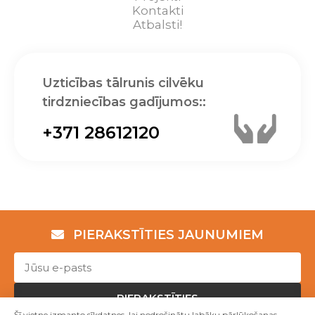
Kontakti
Atbalsti!
Uzticības tālrunis cilvēku
tirdzniecības gadījumos::
+371 28612120
PIERAKSTĪTIES JAUNUMIEM
PIERAKSTĪTIES
Šī vietne izmanto sīkdatnes, lai nodrošinātu labāku pārlūkošanas