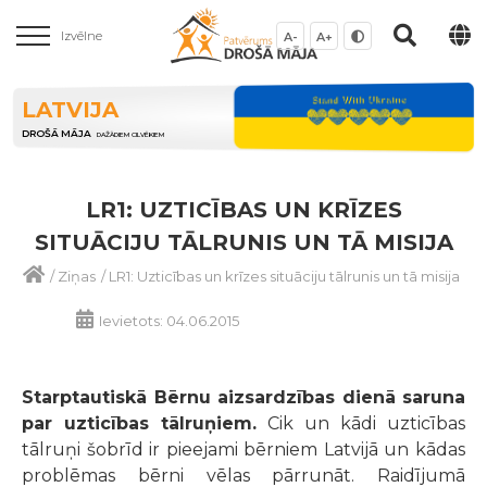
Izvēlne
A-
A+
LATVIJA
DROŠĀ MĀJA
DAŽĀDIEM CILVĒKIEM
LR1: UZTICĪBAS UN KRĪZES
SITUĀCIJU TĀLRUNIS UN TĀ MISIJA
/
Ziņas
/
LR1: Uzticības un krīzes situāciju tālrunis un tā misija
Ievietots: 04.06.2015
Starptautiskā Bērnu aizsardzības dienā saruna
par uzticības tālruņiem.
Cik un kādi uzticības
tālruņi šobrīd ir pieejami bērniem Latvijā un kādas
problēmas bērni vēlas pārrunāt. Raidījumā