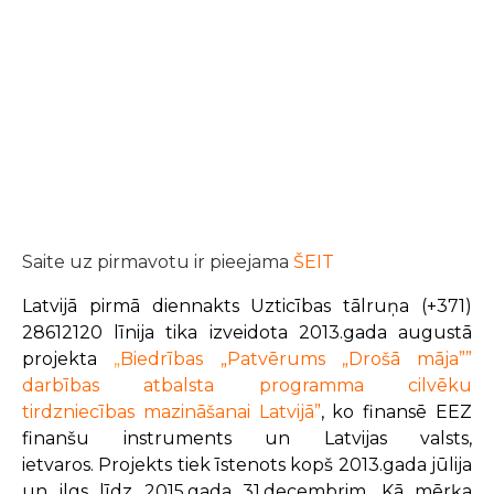
Saite uz pirmavotu ir pieejama
ŠEIT
Latvijā pirmā diennakts Uzticības tālruņa (+371)
28612120 līnija tika izveidota 2013.gada augustā
projekta
„
Biedrības „Patvērums „Drošā māja””
darbības atbalsta programma cilvēku
tirdzniecības mazināšanai Latvijā”
, ko
finansē EEZ
finanšu instruments un Latvijas valsts,
ietvaros. Projekts tiek īstenots kopš 2013.gada jūlija
un ilgs līdz 2015.gada 31.decembrim. Kā mērķa