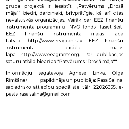
grupa projektā ir iesaistīti „Patvērums „Drošā
māja”” biedri, darbinieki, brīvprātīgie, kā arī citas
nevalstiskās organizācijas. Vairāk par EEZ finanšu
instrumenta programmu
"NVO fonds" lasiet šeit
EEZ Finanšu instrumenta mājas lapa
Latvijā:
http://www.eeagrants.lv
EEZ Finanšu
instrumenta oficiālā mājas
lapa:
http://www.eeagrants.org
. Par publikācijas
saturu atbild biedrība "Patvērums "Drošā māja"".
Informāciju sagatavoja Agnese Linka, Olga
Rimšāne/
papildināja un publicēja: Rasa Saliņa,
sabiedrisko attiecību speciāliste, tālr. 22026355, e-
pasts: rasa.salina@gmail.com