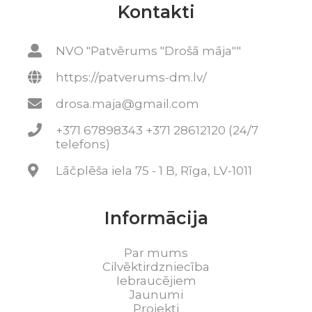
Kontakti
NVO "Patvērums "Drošā māja""
https://patverums-dm.lv/
drosa.maja@gmail.com
+371 67898343 +371 28612120 (24/7
telefons)
Lāčplēša iela 75 - 1 B, Rīga, LV-1011
Informācija
Par mums
Cilvēktirdzniecība
Iebraucējiem
Jaunumi
Projekti