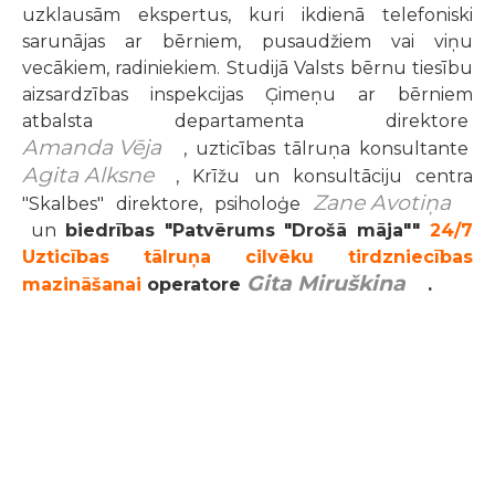
uzklausām ekspertus, kuri ikdienā telefoniski
sarunājas ar bērniem, pusaudžiem vai viņu
vecākiem, radiniekiem. Studijā Valsts bērnu tiesību
aizsardzības inspekcijas Ģimeņu ar bērniem
atbalsta departamenta direktore
Amanda Vēja
, uzticības tālruņa konsultante
Agita Alksne
, Krīžu un konsultāciju centra
Zane Avotiņa
"Skalbes" direktore, psiholoģe
un
biedrības "Patvērums "Drošā māja""
24/7
Uzticības tālruņa cilvēku tirdzniecības
Gita Miruškina
mazināšanai
operatore
.