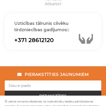
Atbalsti!
Uzticības tālrunis cilvēku
tirdzniecības gadījumos::
+371 28612120
PIERAKSTĪTIES JAUNUMIEM
PIERAKSTĪTIES
Šī vietne izmanto sīkdatnes, lai nodrošinātu labāku pārlūkošanas
pieredzi. Turpinot izmantot vietni, jūs piekrītat nepieciešamo sīkdatņu