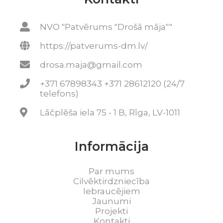
NVO "Patvērums "Drošā māja""
https://patverums-dm.lv/
drosa.maja@gmail.com
+371 67898343 +371 28612120 (24/7
telefons)
Lāčplēša iela 75 - 1 B, Rīga, LV-1011
Informācija
Par mums
Cilvēktirdzniecība
Iebraucējiem
Jaunumi
Projekti
Kontakti