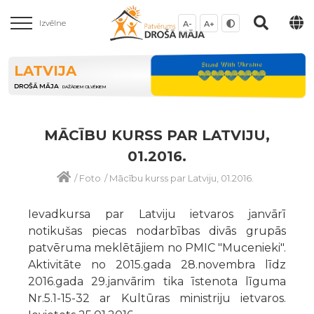
Izvēlne
A-
A+
LATVIJA
DROŠĀ MĀJA
DAŽĀDIEM CILVĒKIEM
MĀCĪBU KURSS PAR LATVIJU,
01.2016.
/
Foto
/
Mācību kurss par Latviju, 01.2016.
Ievadkursa par Latviju ietvaros janvārī
notikušas piecas nodarbības divās grupās
patvēruma meklētājiem no PMIC "Mucenieki".
Aktivitāte no 2015.gada 28.novembra līdz
2016.gada 29.janvārim tika īstenota līguma
Nr.5.1-15-32 ar Kultūras ministriju ietvaros.