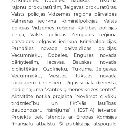
Aizkraukles, Dobeles, Bauskas, Tukuma
rajonu prokuratūrām, Jelgavas prokuratūras,
Valsts policijas Vidzemes reģiona pārvaldes
Valmieras iecirkņa Kriminālpolicijas, Valsts
policijas Vidzemes reģiona Kārtības policijas
biroja, Valsts policijas Zemgales reģiona
pārvaldes Jelgavas iecirkņa Kriminālpolicijas,
Rundāles novada pašvaldības policijas,
Vecumnieku, Dobeles, Engures novada
bāriņtiesām, Iecavas, Bauskas novada
bibliotēkām, Ozolnieku, Tukuma, Jelgavas,
Vecumnieku, Viesītes, Ilūkstes novada
sociālajiem dienestiem, Rīgas sociālā dienesta,
nodibinājuma “Zantes ģimenes krīzes centrs”.
Aktivitāte notika projekta “Novēršot cilvēku
tirdzniecību un fiktīvās laulības:
daudznozaru risinājums” (HESTIA) ietvaros.
Projekts tiek īstenots ar Eiropas Komisijas
finansiālu atbalstu. Šī publikācija atspoguļo