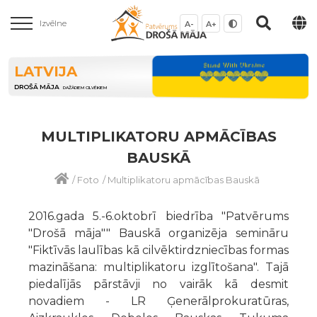
Izvēlne
A-
A+
LATVIJA
DROŠĀ MĀJA
DAŽĀDIEM CILVĒKIEM
MULTIPLIKATORU APMĀCĪBAS
BAUSKĀ
/
Foto
/
Multiplikatoru apmācības Bauskā
2016.gada 5.-6.oktobrī biedrība "Patvērums
"Drošā māja"" Bauskā organizēja semināru
"Fiktīvās laulības kā cilvēktirdzniecības formas
mazināšana: multiplikatoru izglītošana". Tajā
piedalījās pārstāvji no vairāk kā desmit
novadiem - LR Ģenerālprokuratūras,