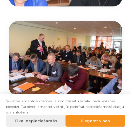
Šī vietne izmanto sīkdatnes, lai nodrošinātu labāku pārlūkošanas
pieredzi. Turpinot izmantot vietni, jūs piekrītat nepieciešamo sīkdatņu
izmantošanai.
Tikai nepieciešamās
Pieņemt visas