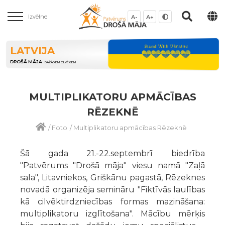
Izvēlne
A-
A+
LATVIJA
DROŠĀ MĀJA
DAŽĀDIEM CILVĒKIEM
MULTIPLIKATORU APMĀCĪBAS
RĒZEKNĒ
/
Foto
/
Multiplikatoru apmācības Rēzeknē
Šā gada 21.-22.septembrī biedrība
"Patvērums "Drošā māja" viesu namā "Zaļā
sala", Litavniekos, Griškānu pagastā, Rēzeknes
novadā organizēja semināru "Fiktīvās laulības
kā cilvēktirdzniecības formas mazināšana:
multiplikatoru izglītošana". Mācību mērķis