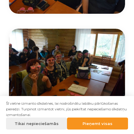
Šī vietne izmanto sīkdatnes, lai nodrošinātu labāku pārlūkošanas
pieredzi. Turpinot izmantot vietni, jūs piekrītat nepieciešamo sīkdatņu
izmantošanai.
Tikai nepieciešamās
Pieņemt visas