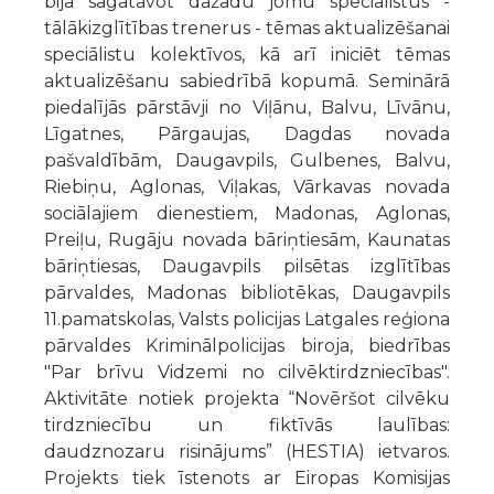
bija sagatavot dažādu jomu speciālistus -
tālākizglītības trenerus - tēmas aktualizēšanai
speciālistu kolektīvos, kā arī iniciēt tēmas
aktualizēšanu sabiedrībā kopumā. Seminārā
piedalījās pārstāvji no Viļānu, Balvu, Līvānu,
Līgatnes, Pārgaujas, Dagdas novada
pašvaldībām, Daugavpils, Gulbenes, Balvu,
Riebiņu, Aglonas, Viļakas, Vārkavas novada
sociālajiem dienestiem, Madonas, Aglonas,
Preiļu, Rugāju novada bāriņtiesām, Kaunatas
bāriņtiesas, Daugavpils pilsētas izglītības
pārvaldes, Madonas bibliotēkas, Daugavpils
11.pamatskolas, Valsts policijas Latgales reģiona
pārvaldes Kriminālpolicijas biroja, biedrības
"Par brīvu Vidzemi no cilvēktirdzniecības".
Aktivitāte notiek projekta “Novēršot cilvēku
tirdzniecību un fiktīvās laulības:
daudznozaru risinājums” (HESTIA) ietvaros.
Projekts tiek īstenots ar Eiropas Komisijas