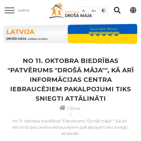
Izvēlne
A-
A+
LATVIJA
DROŠĀ MĀJA
DAŽĀDIEM CILVĒKIEM
NO 11. OKTOBRA BIEDRĪBAS
"PATVĒRUMS "DROŠĀ MĀJA"", KĀ ARĪ
INFORMĀCIJAS CENTRA
IEBRAUCĒJIEM PAKALPOJUMI TIKS
SNIEGTI ATTĀLINĀTI
/
Ziņas
/
No 11. oktobra biedrības "Patvērums "Drošā māja"", kā arī
Informācijas centra iebraucējiem pakalpojumi tiks sniegti
attālināti