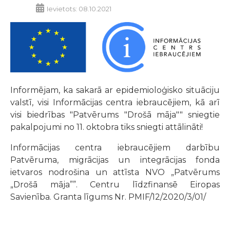
Ievietots: 08.10.2021
Informējam, ka sakarā ar epidemioloģisko situāciju
valstī, visi Informācijas centra iebraucējiem, kā arī
visi biedrības "Patvērums "Drošā māja"" sniegtie
pakalpojumi no 11. oktobra tiks sniegti attālināti!
Informācijas centra iebraucējiem darbību
Patvēruma, migrācijas un integrācijas fonda
ietvaros nodrošina un attīsta NVO „Patvērums
„Drošā māja””. Centru līdzfinansē Eiropas
Savienība. Granta līgums Nr. PMIF/12/2020/3/01/