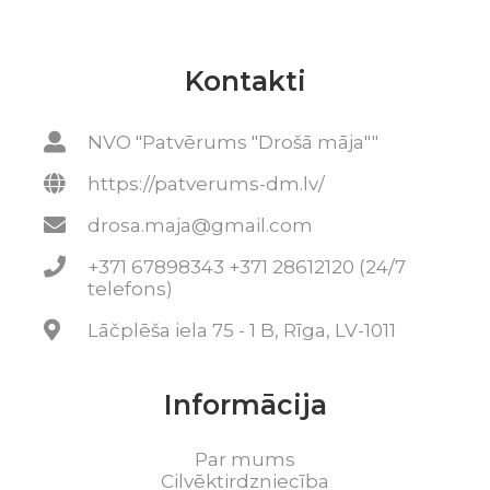
Kontakti
NVO "Patvērums "Drošā māja""
https://patverums-dm.lv/
drosa.maja@gmail.com
+371 67898343 +371 28612120 (24/7
telefons)
Lāčplēša iela 75 - 1 B, Rīga, LV-1011
Informācija
Par mums
Cilvēktirdzniecība