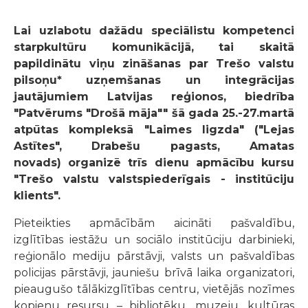
Lai uzlabotu dažādu speciālistu kompetenci
starpkultūru komunikācijā, tai skaitā
papildinātu viņu zināšanas par Trešo valstu
pilsoņu* uzņemšanas un integrācijas
jautājumiem Latvijas reģionos, biedrība
"Patvērums "Drošā māja"" šā gada 25.-27.martā
atpūtas kompleksā "Laimes ligzda" ("Lejas
Astītes", Drabešu pagasts, Amatas
novads)
organizē trīs dienu apmācību kursu
"Trešo valstu valstspiederīgais - institūciju
klients".
Pieteikties apmācībām aicināti pašvaldību,
izglītības iestāžu un sociālo institūciju darbinieki,
reģionālo mediju pārstāvji, valsts un pašvaldības
policijas pārstāvji, jauniešu brīvā laika organizatori,
pieaugušo tālākizglītības centru, vietējās nozīmes
kopienu resursu – bibliotēku, muzeju, kultūras