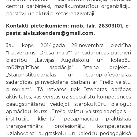
centru darbinieki, mazākumtautību organizāciju
pārstāvji un aktīvi pilsētas iedzīvotāji.
Kontakti pieteikumiem: mob. tālr. 26303101, e-
pasts: alvis.skenders@gmail.com.
Jau kopš 2014.gada 28.novembra biedrība
"Patvērums "Drošā māja"" ar sadarbības partneri
biedrību „Latvijas Augstskolu un koledžu
mūžizglītības asociācija” īsteno projektu
„Starpinstitucionālās un starpprofesionālās
sadarbības pilnveidošana darbam ar Trešo valstu
pilsoņiem”. Tā ietvaros tiek īstenotas dažādas
aktivitātes, kas vērstas uz speciālistu kompetences
paaugstināšanu veidojot starpkultūru dialogu:
apmācību kurss „Trešo valstu valstspiederīgais –
institūciju klients”; pēcapmācību praktiskais
treniņseminārs profesionāļu kompetences
uzlabošanai; augstskolu un koledžu pedagoģiskā