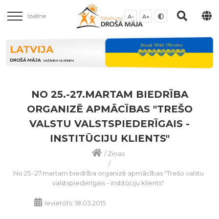
Izvēlne
A-
A+
LATVIJA
DROŠĀ MĀJA
DAŽĀDIEM CILVĒKIEM
NO 25.-27.MARTAM BIEDRĪBA
ORGANIZĒ APMĀCĪBAS "TREŠO
VALSTU VALSTSPIEDERĪGAIS -
INSTITŪCIJU KLIENTS"
/
Ziņas
/
No 25.-27.martam biedrība organizē apmācības "Trešo valstu
valstspiederīgais - institūciju klients"
Ievietots: 18.03.2015