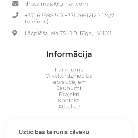
drosa.maja@gmail.com
+371 67898343 +371 28612120 (24/7
telefons)
Lāčplēša iela 75 - 1 B, Rīga, LV-1011
Informācija
Par mums
Cilvēktirdzniecība
Iebraucējiem
Jaunumi
Projekti
Kontakti
Atbalsti!
Uzticības tālrunis cilvēku