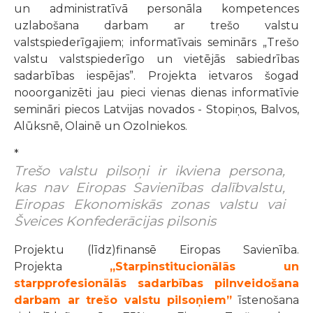
un administratīvā personāla kompetences
uzlabošana darbam ar trešo valstu
valstspiederīgajiem; informatīvais seminārs „Trešo
valstu valstspiederīgo un vietējās sabiedrības
sadarbības iespējas”.
Projekta ietvaros šogad
nooorganizēti jau pieci vienas dienas informatīvie
semināri piecos Latvijas novados - Stopiņos, Balvos,
Alūksnē, Olainē un Ozolniekos.
*
Trešo valstu pilsoņi ir ikviena persona,
kas nav Eiropas Savienības dalībvalstu,
Eiropas Ekonomiskās zonas valstu vai
Šveices Konfederācijas pilsonis
Projektu (līdz)finansē Eiropas Savienība.
Projekta
„Starpinstitucionālās un
starpprofesionālās sadarbības pilnveidošana
darbam ar trešo valstu pilsoņiem”
īstenošana