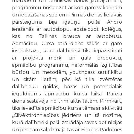
metodēm un tehniskas dabas jautājumiem,
programmu noslēdzot ar kopīgām vakariņām
un iepazīšanās spēlēm. Pirmās dienas lielākais
pārsteigums bija igauņu puiša Andro
ierašanās ar autostopu, apsteidzot kolēģus,
kas no Tallinas brauca ar autobusu.
Apmācību kursa otrā diena sākās ar garo
instruktāžu, kurā dalībnieki tika iepazīstināti
ar projekta mērķi un gala produktu,
apmācību programmu, neformālās izglītības
būtību un metodēm, youthpass sertifikātu
un citām lietām, pēc kā tika izvērtētas
dalībnieku gaidas, bažas un potenciālais
ieguldījums apmācību kursa laikā. Pārējā
diena sastāvēja no trim aktivitātēm. Pirmkārt,
tika ievadīta apmācību kursa tēma ar aktivitāti
„Cilvēktirdzniecības jēdziens un tā nozīme,
kurā dalībnieki paši izstrādāja savas definīcijas
un pēc tam salīdzināja tās ar Eiropas Padomes