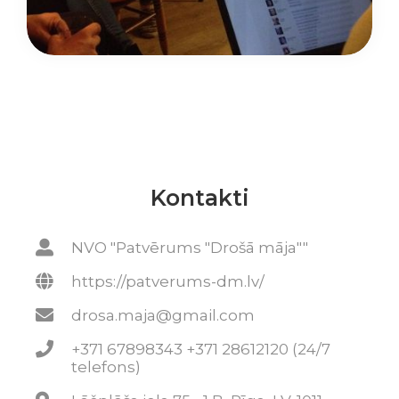
Kontakti
NVO "Patvērums "Drošā māja""
https://patverums-dm.lv/
drosa.maja@gmail.com
+371 67898343 +371 28612120 (24/7
telefons)