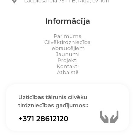
Lāčplēša iela 75 - 1 B, Rīga, LV-1011
Informācija
Par mums
Cilvēktirdzniecība
Iebraucējiem
Jaunumi
Projekti
Kontakti
Atbalsti!
Uzticības tālrunis cilvēku
tirdzniecības gadījumos::
+371 28612120