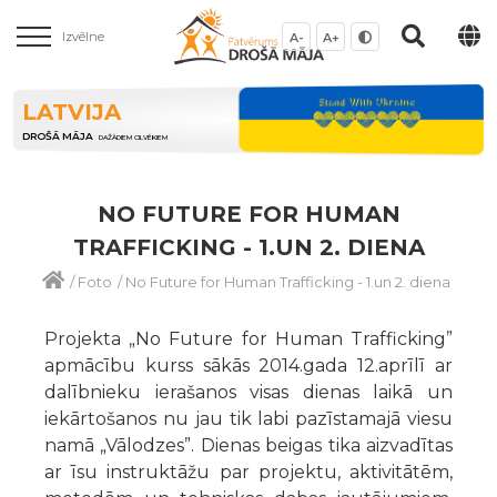
Izvēlne
A-
A+
LATVIJA
DROŠĀ MĀJA
DAŽĀDIEM CILVĒKIEM
NO FUTURE FOR HUMAN
TRAFFICKING - 1.UN 2. DIENA
/
Foto
/
No Future for Human Trafficking - 1.un 2. diena
Projekta „No Future for Human Trafficking”
apmācību kurss sākās 2014.gada 12.aprīlī ar
dalībnieku ierašanos visas dienas laikā un
iekārtošanos nu jau tik labi pazīstamajā viesu
namā „Vālodzes”. Dienas beigas tika aizvadītas
ar īsu instruktāžu par projektu, aktivitātēm,