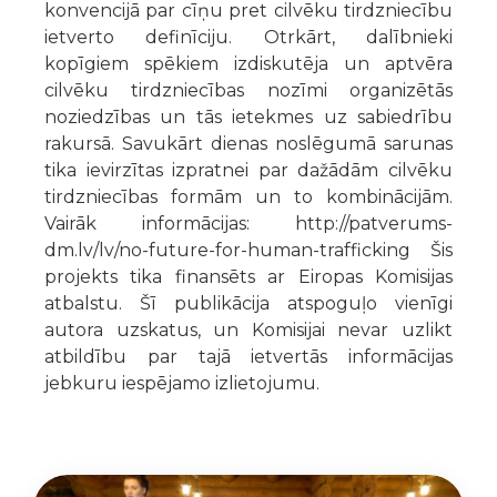
konvencijā par cīņu pret cilvēku tirdzniecību
ietverto definīciju. Otrkārt, dalībnieki
kopīgiem spēkiem izdiskutēja un aptvēra
cilvēku tirdzniecības nozīmi organizētās
noziedzības un tās ietekmes uz sabiedrību
rakursā. Savukārt dienas noslēgumā sarunas
tika ievirzītas izpratnei par dažādām cilvēku
tirdzniecības formām un to kombinācijām.
Vairāk informācijas: http://patverums-
dm.lv/lv/no-future-for-human-trafficking Šis
projekts tika finansēts ar Eiropas Komisijas
atbalstu. Šī publikācija atspoguļo vienīgi
autora uzskatus, un Komisijai nevar uzlikt
atbildību par tajā ietvertās informācijas
jebkuru iespējamo izlietojumu.