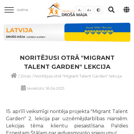
Izvēlne
A-
A+
LATVIJA
DROŠĀ MĀJA
DAŽĀDIEM CILVĒKIEM
NORITĒJUSI OTRĀ "MIGRANT
TALENT GARDEN" LEKCIJA
/
Ziņas
/
Noritējusi otrā "Migrant Talent Garden" lekcija
Ievietots: 16.04.2021
15. aprīlī veiksmīgi noritēja projekta "Migrant Talent
Garden" 2. lekcija par uzņēmējdarbības niansēm.
Lekcijas tēma: klientu piesaistīšana. Paldies
Ernestam Štālam par iedvesmojošo sniegumu!