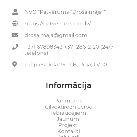
NVO "Patvērums "Drošā māja""
https://patverums-dm.lv/
drosa.maja@gmail.com
+371 67898343 +371 28612120 (24/7
telefons)
Lāčplēša iela 75 - 1 B, Rīga, LV-1011
Informācija
Par mums
Cilvēktirdzniecība
Iebraucējiem
Jaunumi
Projekti
Kontakti