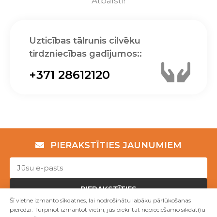
Atbalsti!
Uzticības tālrunis cilvēku
tirdzniecības gadījumos::
+371 28612120
PIERAKSTĪTIES JAUNUMIEM
PIERAKSTĪTIES
Šī vietne izmanto sīkdatnes, lai nodrošinātu labāku pārlūkošanas
pieredzi. Turpinot izmantot vietni, jūs piekrītat nepieciešamo sīkdatņu