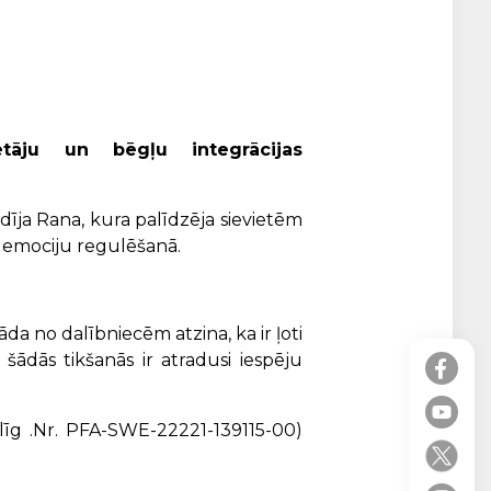
ētāju un bēgļu integrācijas
īja Rana, kura palīdzēja sievietēm
s emociju regulēšanā.
Kāda no dalībniecēm atzina, ka ir ļoti
ādās tikšanās ir atradusi iespēju
(līg .Nr. PFA-SWE-22221-139115-00)