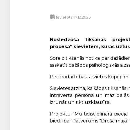
Ievietots: 17.12.2025
Noslēdzošā tikšanās projek
procesā” sievietēm, kuras uztur
Šoreiz tikšanās notika par dažādi
saskatīt dažādos psiholoģiskās ai
Pēc nodarbības sievietes kopīgi mīc
Sievietes atzina, ka šādas tikšanās i
intraverta persona un maz dalās 
izrunāt un tikt uzklausītai.
Projektu "Multidisciplinārā pieej
biedrība “Patvērums “Drošā māja”