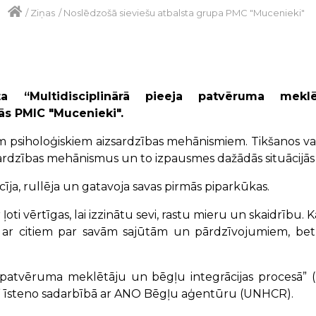
/
Ziņas
/
Noslēdzošā sieviešu atbalsta grupa PMC "Mucenieki"
ta “Multidisciplinārā pieeja patvēruma mekl
ās PMIC "Mucenieki".
em psiholoģiskiem aizsardzības mehānismiem. Tikšanos vad
zsardzības mehānismus un to izpausmes dažādās situācijā
īja, rullēja un gatavoja savas pirmās piparkūkas.
r ļoti vērtīgas, lai izzinātu sevi, rastu mieru un skaidrību. 
ar citiem par savām sajūtām un pārdzīvojumiem, bet š
a patvēruma meklētāju un bēgļu integrācijas procesā” 
” īsteno sadarbībā ar ANO Bēgļu aģentūru (UNHCR).