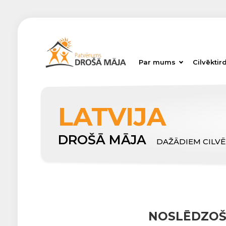
Par mums
Cilvēktir
LATVIJA
DROŠĀ MĀJA
DAŽĀDIEM CILV
NOSLĒDZOŠĀ