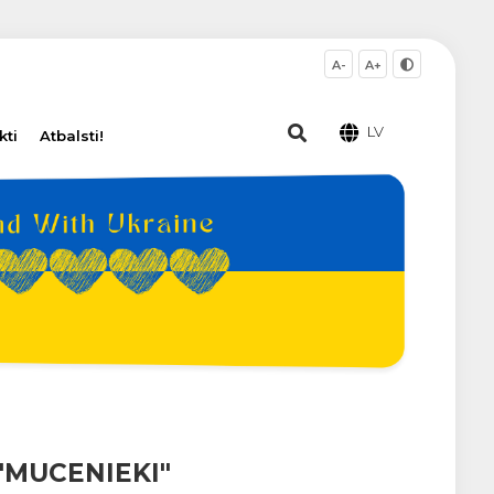
A-
A+
LV
kti
Atbalsti!
"MUCENIEKI"