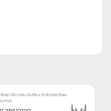
ības tālrunis cilvēku tirdzniecības
jumos::