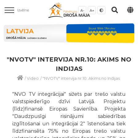
Izvēlne
A-
A+
LATVIJA
DROŠĀ MĀJA
DAŽĀDIEM CILVĒKIEM
"NVOTV" INTERVIJA NR.10: AKIMS NO
INDIJAS
/
Video
/
"NVOTV" intervija nr.10: Akims no Indijas
"NVO TV integrācijai" sižets par trešo valstu
valstspiederīgo dzīvi Latvijā. Projektu
(līdz)finansē Eiropas Savienība. Projekta
"Daudzpusīgi risinājumi sabiedrības
izglītošanai un integrācijai 2" īstenošana tiek
līdzfinansēta 75% no Eiropas trešo valstu