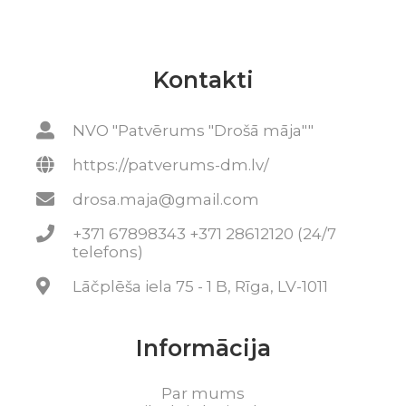
Kontakti
NVO "Patvērums "Drošā māja""
https://patverums-dm.lv/
drosa.maja@gmail.com
+371 67898343 +371 28612120 (24/7
telefons)
Lāčplēša iela 75 - 1 B, Rīga, LV-1011
Informācija
Par mums