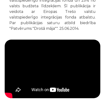
valstspiederīgo integrācijas fonda un 25% no
valsts budžeta līdzekļiem. Šī publikācija ir
veidota ar Eiropas Trešo valstu
valstspiederīgo integrācijas fonda atbalstu.
Par publikācijas saturu atbild biedrība
"Patvērums "Drošā māja"". 25.06.2014.