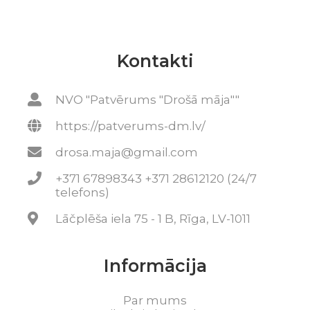
Kontakti
NVO "Patvērums "Drošā māja""
https://patverums-dm.lv/
drosa.maja@gmail.com
+371 67898343 +371 28612120 (24/7
telefons)
Lāčplēša iela 75 - 1 B, Rīga, LV-1011
Informācija
Par mums