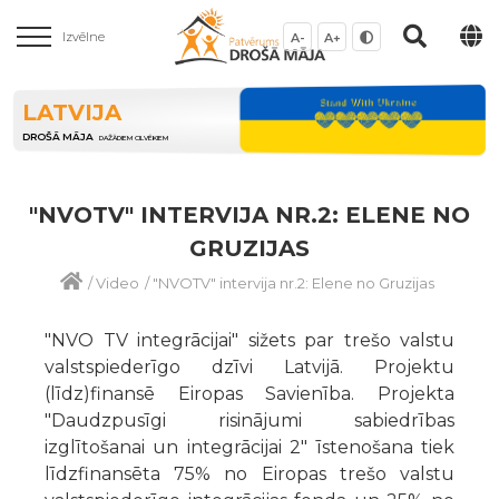
Izvēlne
A-
A+
LATVIJA
DROŠĀ MĀJA
DAŽĀDIEM CILVĒKIEM
"NVOTV" INTERVIJA NR.2: ELENE NO
GRUZIJAS
/
Video
/
"NVOTV" intervija nr.2: Elene no Gruzijas
"NVO TV integrācijai" sižets par trešo valstu
valstspiederīgo dzīvi Latvijā. Projektu
(līdz)finansē Eiropas Savienība. Projekta
"Daudzpusīgi risinājumi sabiedrības
izglītošanai un integrācijai 2" īstenošana tiek
līdzfinansēta 75% no Eiropas trešo valstu