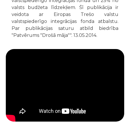
valstspiederīgo integrācijas fonda un 25% no
valsts budžeta līdzekļiem. Šī publikācija ir
veidota ar Eiropas Trešo valstu
valstspiederīgo integrācijas fonda atbalstu.
Par publikācijas saturu atbild biedrība
"Patvērums "Drošā māja"". 13.05.2014.