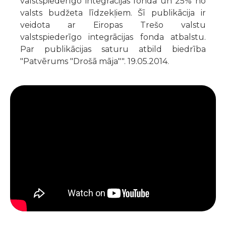
valstspiederīgo integrācijas fonda un 25% no
valsts budžeta līdzekļiem. Šī publikācija ir
veidota ar Eiropas Trešo valstu
valstspiederīgo integrācijas fonda atbalstu.
Par publikācijas saturu atbild biedrība
"Patvērums "Drošā māja"". 19.05.2014.