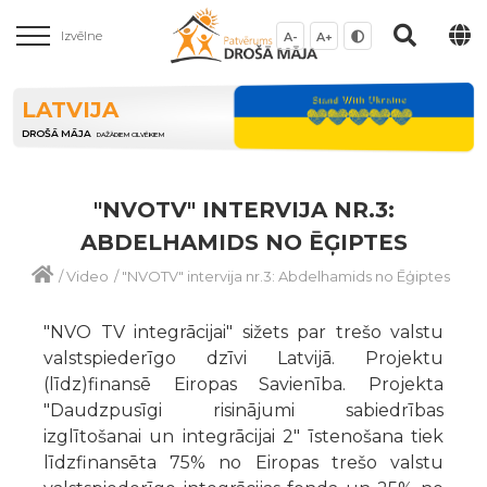
Izvēlne
A-
A+
LATVIJA
DROŠĀ MĀJA
DAŽĀDIEM CILVĒKIEM
"NVOTV" INTERVIJA NR.3:
ABDELHAMIDS NO ĒĢIPTES
/
Video
/
"NVOTV" intervija nr.3: Abdelhamids no Ēģiptes
"NVO TV integrācijai" sižets par trešo valstu
valstspiederīgo dzīvi Latvijā. Projektu
(līdz)finansē Eiropas Savienība. Projekta
"Daudzpusīgi risinājumi sabiedrības
izglītošanai un integrācijai 2" īstenošana tiek
līdzfinansēta 75% no Eiropas trešo valstu