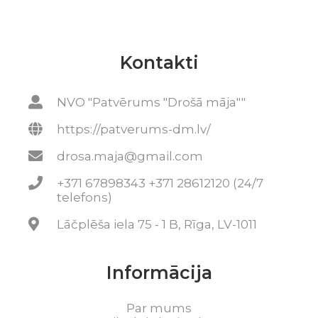
Kontakti
NVO "Patvērums "Drošā māja""
https://patverums-dm.lv/
drosa.maja@gmail.com
+371 67898343 +371 28612120 (24/7
telefons)
Lāčplēša iela 75 - 1 B, Rīga, LV-1011
Informācija
Par mums