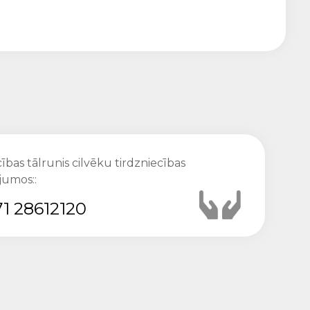
ības tālrunis cilvēku tirdzniecības
jumos::
1 28612120