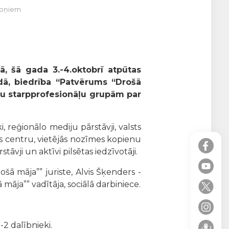
lsoņiem
ā,
šā gada 3.-4.oktobrī atpūtas
ā, biedrība “Patvērums “Drošā
ru starpprofesionāļu grupām par
i, reģionālo mediju pārstāvji, valsts
bas centru, vietējās nozīmes kopienu
vji un aktīvi pilsētas iedzīvotāji.
šā māja”” juriste, Alvis Šķenders -
āja”” vadītāja, sociālā darbiniece.
-2 dalībnieki.