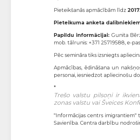
Pieteikšanās apmācībām līdz
2017
Pieteikuma anketa dalībniekiem
Papildu informācijai:
Gunita Bērz
mob. tālrunis: +371 25719588, e-pas
Pēc semināra
tiks izsniegts apliec
Apmācības, ēdināšana un nakšņoš
personai, iesniedzot apliecinošu
dok
*
Trešo valstu pilsoņi ir ikvi
zonas valstu vai Šveices Konfe
"Informācijas centrs imigrantiem" 
Savienība. Centra darbību nodrošin