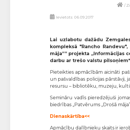
/
Z
Ievietots: 06.09.2017
Lai uzlabotu dažādu Zemgales 
kompleksā "Rancho Randevu"
māja”” projekta „Informācijas 
darbu ar trešo valstu pilsoņiem*
Pieteikties apmācībām aicināti pašva
un pašvaldības policijas pārstāvji,
resursu – bibliotēku, muzeju, kultū
Semināru vadīs pieredzējuši jomas 
biedrības „Patvērums „Drošā māja””
Dienaskārtība<<
Apmācību dalībnieku skaits ir ierob