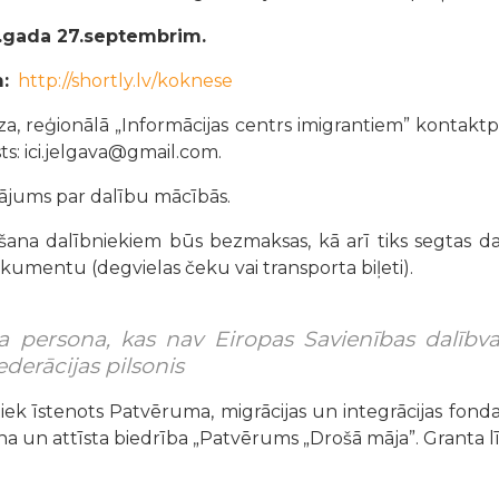
.gada 27.septembrim.
:
http://shortly.lv/koknese
a, reģionālā „Informācijas centrs imigrantiem” kontakt
ts: ici.jelgava@gmail.com.
inājums par dalību mācībās.
ana dalībniekiem būs bezmaksas, kā arī tiks segtas
da
umentu (degvielas čeku vai transporta biļeti).
ena persona, kas nav Eiropas Savienības dalīb
derācijas pilsonis
tiek īstenots Patvēruma, migrācijas un integrācijas fonda
a un attīsta biedrība „Patvērums „Drošā māja”. Granta lī