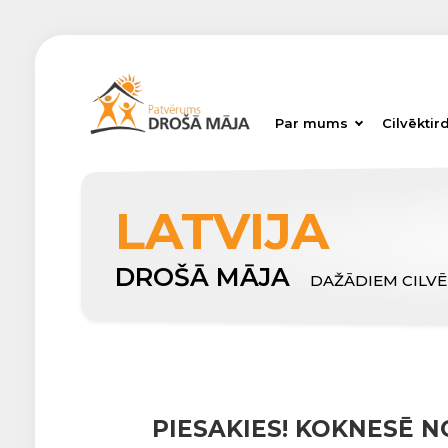
Par mums
Cilvēktir
LATVIJA
DROŠĀ MĀJA
DAŽĀDIEM CILV
PIESAKIES! KOKNESĒ 