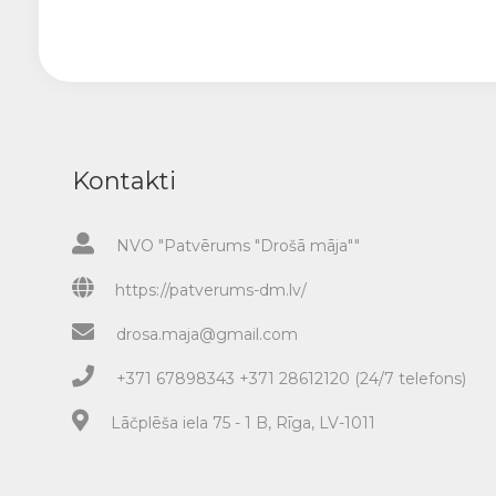
Kontakti
NVO "Patvērums "Drošā māja""
https://patverums-dm.lv/
drosa.maja@gmail.com
+371 67898343 +371 28612120 (24/7 telefons)
Lāčplēša iela 75 - 1 B, Rīga, LV-1011