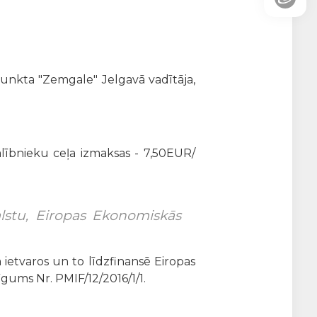
punkta "Zemgale" Jelgavā vadītāja,
lībnieku ceļa izmaksas - 7,50EUR/
valstu, Eiropas Ekonomiskās
 ietvaros un to līdzfinansē Eiropas
gums Nr. PMIF/12/2016/1/1.