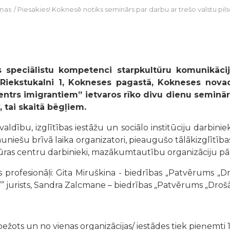
iņas
/
Piesakies! Koknesē notiks seminārs par darbu ar trešo valstu pi
speciālistu kompetenci starpkultūru komunikācij
,
Riekstukalni 1,
Kokneses pagastā,
Kokneses novad
centrs imigrantiem” ietvaros rīko divu dienu seminā
, tai skaitā bēgļiem.
ldību, izglītības iestāžu un sociālo institūciju darbiniek
 jauniešu brīvā laika organizatori, pieaugušo tālākizglītī
ras centru darbinieki, mazākumtautību organizāciju pārstā
profesionāļi: Gita Miruškina - biedrības „Patvērums „Dro
 jurists, Sandra Zalcmane – biedrības „Patvērums „Drošā m
ežots un no vienas organizācijas/ iestādes tiek pieņemti 1