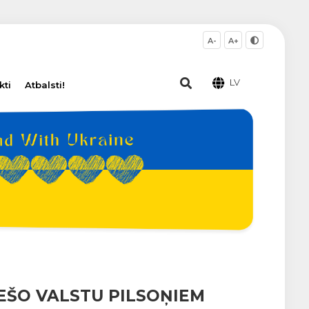
A-
A+
LV
kti
Atbalsti!
EŠO VALSTU PILSOŅIEM