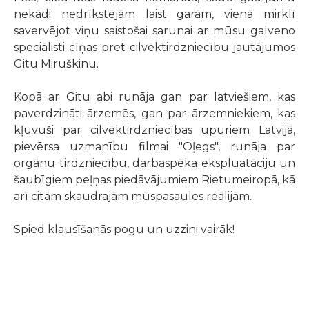
nekādi nedrīkstējām laist garām, vienā mirklī
savervējot viņu saistošai sarunai ar mūsu galveno
speciālisti cīņas pret cilvēktirdzniecību jautājumos
Gitu Miruškinu.
Kopā ar Gitu abi runāja gan par latviešiem, kas
paverdzināti ārzemēs, gan par ārzemniekiem, kas
kļuvuši par cilvēktirdzniecības upuriem Latvijā,
pievērsa uzmanību filmai "Oļegs", runāja par
orgānu tirdzniecību, darbaspēka ekspluatāciju un
šaubīgiem peļņas piedāvājumiem Rietumeiropā, kā
arī citām skaudrajām mūspasaules reālijām.
Spied klausīšanās pogu un uzzini vairāk!