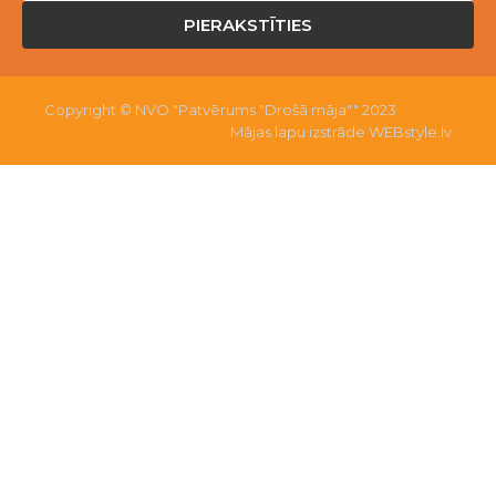
PIERAKSTĪTIES
Copyright © NVO "Patvērums "Drošā māja"" 2023
Mājas lapu izstrāde WEBstyle.lv