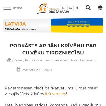
Izvēlne
A-
A+
LATVIJA
DROŠĀ MĀJA
DAŽĀDIEM CILVĒKIEM
PODKĀSTS AR JĀNI KRĪVĒNU PAR
CILVĒKU TIRDZNIECĪBU
/
Ziņas
/
Podkāsts ar Jāni Krīvēnu par cilvēku tirdzniecību
Ievietots: 29.10.2020
Pavisam nesen biedrībā "Patvērums "Drošā māja"
viesojās Jānis Krīvēns
#Krivenchy
!
Mēs, biedrības radošā komanda, šādu gadījumu