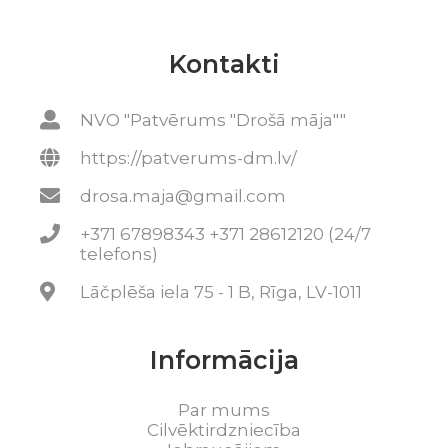
Kontakti
NVO "Patvērums "Drošā māja""
https://patverums-dm.lv/
drosa.maja@gmail.com
+371 67898343 +371 28612120 (24/7
telefons)
Lāčplēša iela 75 - 1 B, Rīga, LV-1011
Informācija
Par mums
Cilvēktirdzniecība