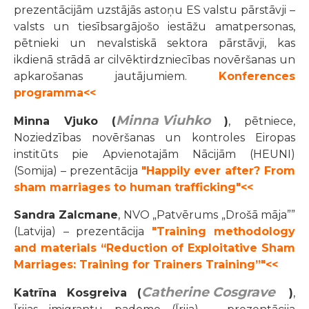
prezentācijām uzstājās astoņu ES valstu pārstāvji –
valsts un tiesībsargājošo iestāžu amatpersonas,
pētnieki un nevalstiskā sektora pārstāvji, kas
ikdienā strādā ar cilvēktirdzniecības novēršanas un
apkarošanas jautājumiem.
Konferences
programma<<
Minna Viuhko
Minna Vjuko (
)
, pētniece,
Noziedzības novēršanas un kontroles Eiropas
institūts pie Apvienotajām Nācijām (HEUNI)
(Somija) – prezentācija
"Happily ever after? From
sham marriages to human trafficking"<<
Sandra Zalcmane
, NVO „Patvērums „Drošā māja””
(Latvija) – prezentācija
"Training methodology
and materials “Reduction of Exploitative Sham
Marriages: Training for Trainers Training”"<<
Catherine Cosgrave
Katrīna Kosgreiva (
)
,