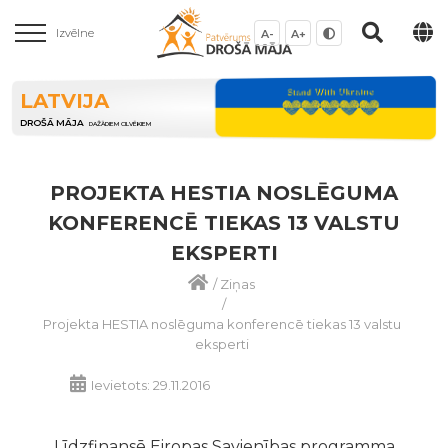
Izvēlne
A-
A+
LATVIJA
DROŠĀ MĀJA
DAŽĀDIEM CILVĒKIEM
PROJEKTA HESTIA NOSLĒGUMA
KONFERENCĒ TIEKAS 13 VALSTU
EKSPERTI
/
Ziņas
/
Projekta HESTIA noslēguma konferencē tiekas 13 valstu
eksperti
Ievietots: 29.11.2016
Līdzfinansē Eiropas Savienības programma