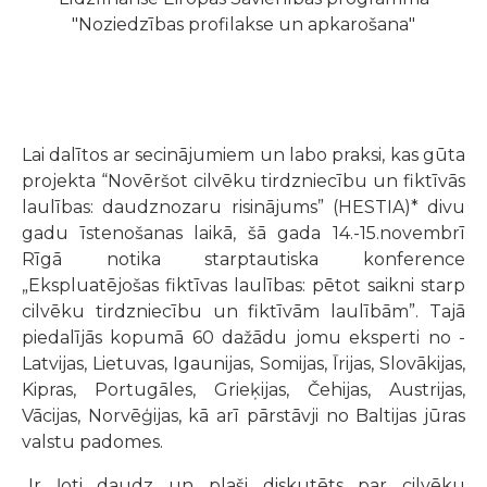
"Noziedzības profilakse un apkarošana"
Lai dalītos ar secinājumiem un labo praksi, kas gūta
projekta “Novēršot cilvēku tirdzniecību un fiktīvās
laulības: daudznozaru risinājums” (HESTIA)* divu
gadu īstenošanas laikā, šā gada 14.-15.novembrī
Rīgā notika starptautiska konference
„Ekspluatējošas fiktīvas laulības: pētot saikni starp
cilvēku tirdzniecību un fiktīvām laulībām”. Tajā
piedalījās kopumā 60 dažādu jomu eksperti no -
Latvijas, Lietuvas, Igaunijas, Somijas, Īrijas, Slovākijas,
Kipras, Portugāles, Grieķijas, Čehijas, Austrijas,
Vācijas, Norvēģijas, kā arī pārstāvji no Baltijas jūras
valstu padomes.
„Ir ļoti daudz un plaši diskutēts par cilvēku