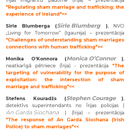
Īrijas imigrantu padome (Īrija) – prezentācija
"Regulating sham marriage and trafficking: the
experience of Ireland"<<
Sirle Blumberg
Sirle Blumberga (
)
, NVO
„Living for Tomorrow” (Igaunija) – prezentācija
"Challenges of understanding sham marriages
connections with human trafficking"<<
Monica O’Connor
Monika O’Konnora (
)
,
neatkarīgā pētniece (Īrija) - prezentācija
"The
targeting of vulnerability for the purpose of
exploitation: the intersection of sham
marriage and trafficking"<<
Stephen Courage
Stefens Kouradžs (
)
,
detektīvs superintendants no Īrijas policijas (
An Garda Siochana
) (Īrija) – prezentācija
"The response of An Garda Siochana (Irish
Police) to sham marriages"<<