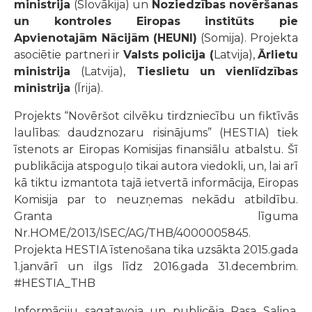
ministrija
(Slovākija) un
Noziedzības novēršanas
un kontroles Eiropas institūts pie
Apvienotajām Nācijām
(HEUNI)
(Somija). Projekta
asociētie partneri ir
Valsts policija
(
Latvija),
Ārlietu
ministrija
(Latvija),
Tieslietu un vienlīdzības
ministrija
(Īrija).
Projekts “Novēršot cilvēku tirdzniecību un fiktīvās
laulības: daudznozaru risinājums” (HESTIA) tiek
īstenots ar Eiropas Komisijas finansiālu atbalstu. Šī
publikācija atspoguļo tikai autora viedokli, un, lai arī
kā tiktu izmantota tajā ietvertā informācija, Eiropas
Komisija par to neuzņemas nekādu atbildību.
Granta līguma
Nr.HOME/2013/ISEC/AG/THB/4000005845.
Projekta HESTIA īstenošana tika uzsākta 2015.gada
1.janvārī un ilgs līdz 2016.gada 31.decembrim.
#HESTIA_THB
Informāciju sagatavoja un publicēja Rasa Saliņa,