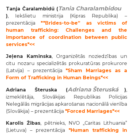
Tania Charalambidou
Tanja Čaralambidū (
)
, Iekšlietu ministrija (Kipras Republika) –
prezentācija
""Βrides-to-be” as victims of
human trafficking: Challenges and the
importance of coordination between public
services"<<
Jeļena Kaminska
, Organizētās noziedzības un
citu nozaru specializētās prokuratūras prokurore
(Latvija) – prezentācija
"Sham Marriages as a
Form of Trafficking in Human Beings"<<
Adriana Šteruská
Adriana Šteruska (
)
,
izmeklētāja, Slovākijas Republikas Policijas
Nelegālās migrācijas apkarošanas nacionālā vienība
(Slovākija) – prezentācija
"Forced Marriages"<<
Karolis Žibas
, pētnieks, NVO „Caritas Lithuania”
(Lietuva) – prezentācija
"Human trafficking in