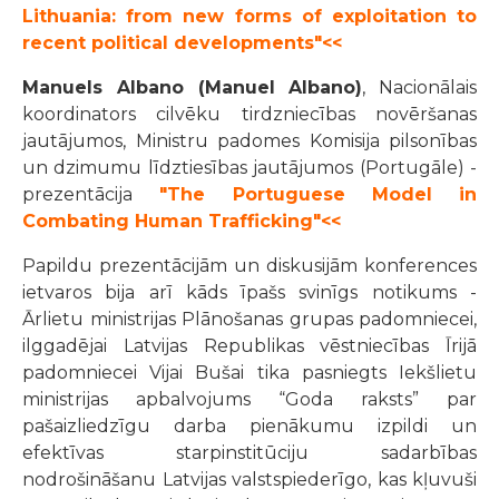
Lithuania: from new forms of exploitation to
recent political developments"<<
Manuels Albano (Manuel Albano)
, Nacionālais
koordinators cilvēku tirdzniecības novēršanas
jautājumos, Ministru padomes Komisija pilsonības
un dzimumu līdztiesības jautājumos (Portugāle) -
prezentācija
"The Portuguese Model in
Combating Human Trafficking"<<
Papildu prezentācijām un diskusijām konferences
ietvaros bija arī kāds īpašs svinīgs notikums -
Ārlietu ministrijas Plānošanas grupas padomniecei,
ilggadējai Latvijas Republikas vēstniecības Īrijā
padomniecei Vijai Bušai tika pasniegts Iekšlietu
ministrijas apbalvojums “Goda raksts” par
pašaizliedzīgu darba pienākumu izpildi un
efektīvas starpinstitūciju sadarbības
nodrošināšanu Latvijas valstspiederīgo, kas kļuvuši