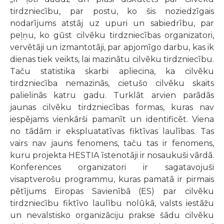
tirdzniecību, par postu, ko šis noziedzīgais
nodarījums atstāj uz upuri un sabiedrību, par
peļņu, ko gūst cilvēku tirdzniecības organizatori,
vervētāji un izmantotāji, par apjomīgo darbu, kas ik
dienas tiek veikts, lai mazinātu cilvēku tirdzniecību.
Taču statistika skarbi apliecina, ka cilvēku
tirdzniecība nemazinās, cietušo cilvēku skaits
palielinās katru gadu. Turklāt arvien parādās
jaunas cilvēku tirdzniecības formas, kuras nav
iespējams vienkārši pamanīt un identificēt. Viena
no tādām ir ekspluatatīvas fiktīvas laulības. Tas
vairs nav jauns fenomens, taču tas ir fenomens,
kuru projekta HESTIA īstenotāji ir nosaukuši vārdā.
Konferences organizatori ir sagatavojuši
visaptverošu programmu, kuras pamatā ir pirmais
pētījums Eiropas Savienībā (ES) par cilvēku
tirdzniecību fiktīvo laulību nolūkā, valsts iestāžu
un nevalstisko organizāciju prakse šādu cilvēku