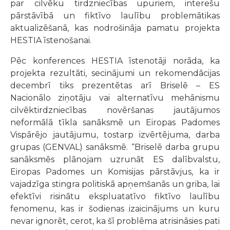
par cilvēku tirdzniecības upuriem, interešu
pārstāvībā un fiktīvo laulību problemātikas
aktualizēšanā, kas nodrošināja pamatu projekta
HESTIA īstenošanai.
Pēc konferences HESTIA īstenotāji norāda, ka
projekta rezultāti, secinājumi un rekomendācijas
decembrī tiks prezentētas arī Briselē – ES
Nacionālo ziņotāju vai alternatīvu mehānismu
cilvēktirdzniecības novēršanas jautājumos
neformālā tīkla sanāksmē un Eiropas Padomes
Vispārējo jautājumu, tostarp izvērtējuma, darba
grupas (GENVAL) sanāksmē. “Briselē darba grupu
sanāksmēs plānojam uzrunāt ES dalībvalstu,
Eiropas Padomes un Komisijas pārstāvjus, ka ir
vajadzīga stingra politiskā apņemšanās un griba, lai
efektīvi risinātu ekspluatatīvo fiktīvo laulību
fenomenu, kas ir šodienas izaicinājums un kuru
nevar ignorēt, cerot, ka šī problēma atrisināsies pati