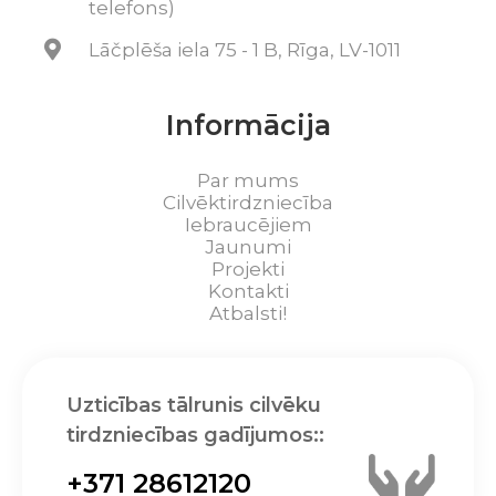
telefons)
Lāčplēša iela 75 - 1 B, Rīga, LV-1011
Informācija
Par mums
Cilvēktirdzniecība
Iebraucējiem
Jaunumi
Projekti
Kontakti
Atbalsti!
Uzticības tālrunis cilvēku
tirdzniecības gadījumos::
+371 28612120