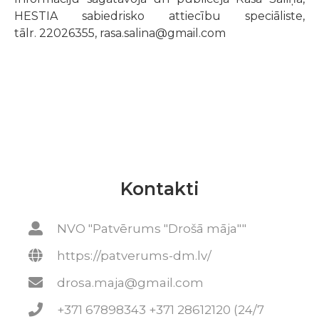
HESTIA sabiedrisko attiecību speciāliste,
tālr. 22026355, rasa.salina@gmail.com
Kontakti
NVO "Patvērums "Drošā māja""
https://patverums-dm.lv/
drosa.maja@gmail.com
+371 67898343 +371 28612120 (24/7