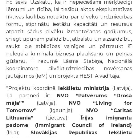
no sevis. Uzskatu, ka ir nepieciešami mērķtiecīgi
lēmumi un rīcība, lai tiesību aktos ekspluatatīvas
fiktīvas laulības noteiktu par cilvēku tirdzniecības
formu, stiprinātu iestāžu kapacitāti un resursus
atpazīt šādus cilvēku izmantošanas gadījumus,
sniegt upuriem palīdzību, atbalstu un aizsardzību,
saukt pie atbildības vainīgos un pārtraukt šī
nelegālā kriminālā biznesa plaukšanu un peļņas
gūšanu, “ rezumē Lāsma Stabiņa, Nacionālā
koordinatore cilvēktirdzniecības novēršanas
jautājumos (IeM) un projekta HESTIA vadītāja.
*Projektu koordinē
Iekšlietu ministrija
(Latvija).
Tā partneri ir:
NVO “Patvērums “Drošā
māja””
(Latvija),
NVO “Living for
Tomorrow”
(Igaunija);
NVO
“Caritas
Lithuania”
(Lietuva);
Īrijas imigrantu
padome
(Immigrant Council of Ireland)
(Īrija);
Slovākijas Republikas Iekšlietu