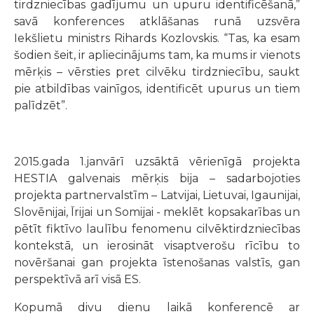
tirdzniecības gadījumu un upuru identificēšanā,”
savā konferences atklāšanas runā uzsvēra
Iekšlietu ministrs Rihards Kozlovskis. “Tas, ka esam
šodien šeit, ir apliecinājums tam, ka mums ir vienots
mērķis – vērsties pret cilvēku tirdzniecību, saukt
pie atbildības vainīgos, identificēt upurus un tiem
palīdzēt”.
2015.gada 1.janvārī uzsāktā vērienīgā projekta
HESTIA galvenais mērķis bija – sadarbojoties
projekta partnervalstīm – Latvijai, Lietuvai, Igaunijai,
Slovēnijai, Īrijai un Somijai - meklēt kopsakarības un
pētīt fiktīvo laulību fenomenu cilvēktirdzniecības
kontekstā, un ierosināt visaptverošu rīcību to
novēršanai gan projekta īstenošanas valstīs, gan
perspektīvā arī visā ES.
Kopumā divu dienu laikā konferencē ar