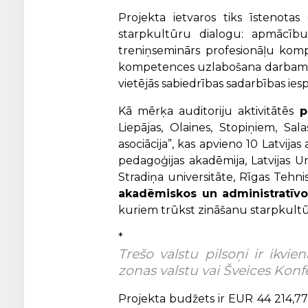
Projekta ietvaros tiks īstenotas
starpkultūru dialogu: apmācību k
treniņseminārs profesionāļu kom
kompetences uzlabošana darbam ar 
vietējās sabiedrības sadarbības iesp
Kā mērķa auditoriju aktivitātēs
p
Liepājas, Olaines, Stopiņiem, Sa
asociācija”, kas apvieno 10 Latvija
pedagoģijas akadēmija, Latvijas Un
Stradiņa universitāte, Rīgas Tehn
akadēmiskos un administratīvo
kuriem trūkst zināšanu starpkult
*
Trešo valstu pilsoņi ir ikvi
zonas valstu vai Šveices Konfe
Projekta budžets ir EUR 44 214,77