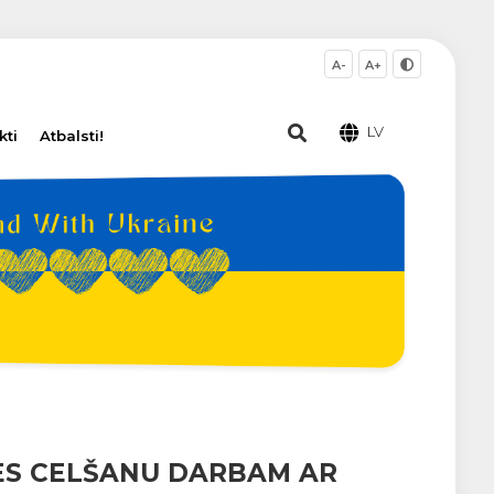
A-
A+
LV
kti
Atbalsti!
ES CELŠANU DARBAM AR