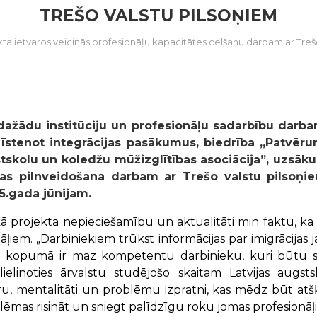
TREŠO VALSTU PILSOŅIEM
ta ietvaros veicinās profesionāļu kapacitātes celšanu darbam ar Treš
 dažādu institūciju un profesionāļu sadarbību darba
 īstenot integrācijas pasākumus, biedrība „Patvēr
tskolu un koledžu mūžizglītības asociācija”, uzsāku
bas pilnveidošana darbam ar Trešo valstu pilsoņie
5.gada jūnijam.
kā projekta nepieciešamību un aktualitāti min faktu, ka 
āļiem. „Darbiniekiem trūkst informācijas par imigrācijas
tī kopumā ir maz kompetentu darbinieku, kuri būtu s
alielinoties ārvalstu studējošo skaitam Latvijas augst
ru, mentalitāti un problēmu izpratni, kas mēdz būt atšķi
blēmas risināt un sniegt palīdzīgu roku jomas profesionāļ