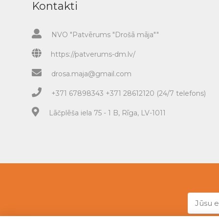
Kontakti
NVO "Patvērums "Drošā māja""
https://patverums-dm.lv/
drosa.maja@gmail.com
+371 67898343 +371 28612120 (24/7 telefons)
Lāčplēša iela 75 - 1 B, Rīga, LV-1011