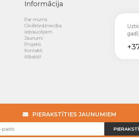
Informācija
Par mums
Cilvēktirdzniecība
Uztic
Iebraucējiem
gadī
Jaunumi
Projekti
+37
Kontakti
Atbalsti!
PIERAKSTĪTIES JAUNUMIEM
PIERAKSTĪ