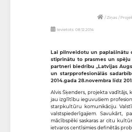
/
Ziņas
/
Projek
Ievietots: 08.12.2014
Lai pilnveidotu un paplašinātu
stiprinātu to prasmes un spēju
partneri biedrību „Latvijas Augs
un starpprofesionālās sadarbī
2014.gada 28.novembra līdz 201
Alvis Šķenders, projekta vadītājs, 
jau izglītību ieguvušiem profesion
starpkultūru komunikāciju. Vals
valstspiederīgajiem. Savukārt, p
mācībspēki saskaras ar citu kultū
ietvaros centīsimies definētās pro