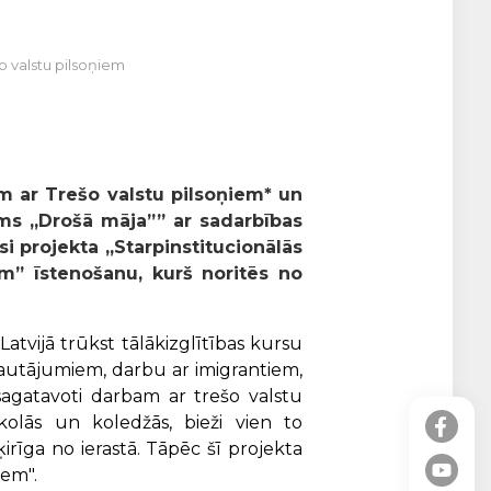
o valstu pilsoņiem
m ar Trešo valstu pilsoņiem* un
ums „Drošā māja”” ar sadarbības
si projekta „Starpinstitucionālās
m” īstenošanu, kurš noritēs no
Latvijā trūkst tālākizglītības kursu
 jautājumiem, darbu ar imigrantiem,
agatavoti darbam ar trešo valstu
skolās un koledžās, bieži vien to
rīga no ierastā. Tāpēc šī projekta
iem".