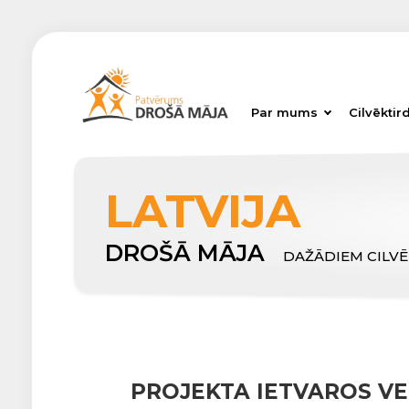
Par mums
Cilvēktir
LATVIJA
DROŠĀ MĀJA
DAŽĀDIEM CILV
PROJEKTA IETVAROS V