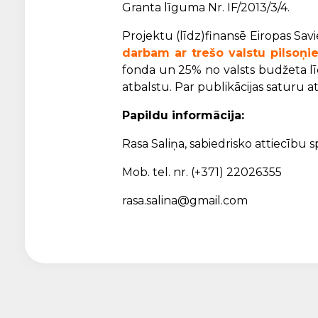
Granta līguma Nr. IF/2013/3/4.
Projektu (līdz)finansē Eiropas Sav
darbam ar trešo valstu pilsoņi
fonda un 25% no valsts budžeta lī
atbalstu. Par publikācijas saturu a
Papildu informācija:
Rasa Saliņa, sabiedrisko attiecību s
Mob. tel. nr. (+371) 22026355
rasa.salina@gmail.com