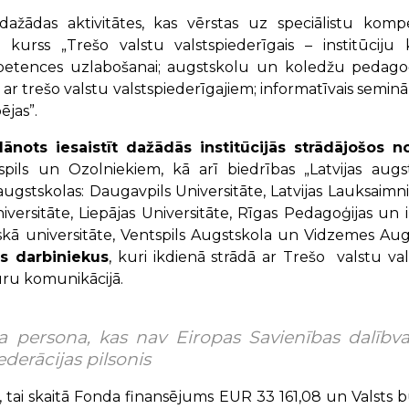
 dažādas aktivitātes, kas vērstas uz speciālistu ko
urss „Trešo valstu valstspiederīgais – institūciju 
petences uzlabošanai; augstskolu un koledžu pedagoģ
trešo valstu valstspiederīgajiem; informatīvais seminār
ējas”.
lānots iesaistīt dažādās institūcijās strādājošos 
laspils un Ozolniekiem, kā arī biedrības „Latvijas au
s augstskolas: Daugavpils Universitāte, Latvijas Lauksaimni
iversitāte, Liepājas Universitāte, Rīgas Pedagoģijas un 
iskā universitāte, Ventspils Augstskola un Vidzemes Au
s darbiniekus
, kuri ikdienā strādā ar Trešo valstu v
ūru komunikācijā.
ena persona, kas nav Eiropas Savienības dalīb
derācijas pilsonis
, tai skaitā Fonda finansējums EUR 33 161,08 un Valsts 