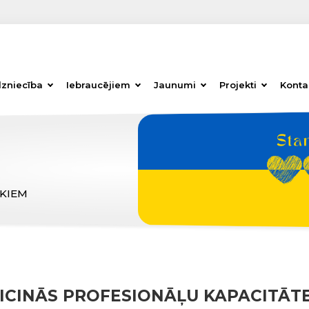
dzniecība
Iebraucējiem
Jaunumi
Projekti
Konta
ĒKIEM
EICINĀS PROFESIONĀĻU KAPACITĀT