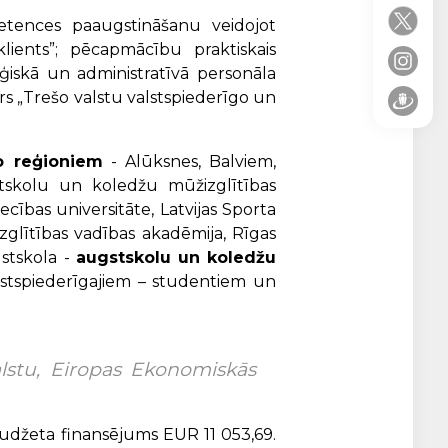
mpetences paaugstināšanu veidojot
klients”; pēcapmācību praktiskais
iskā un administratīvā personāla
s „Trešo valstu valstspiederīgo un
no reģioniem
- Alūksnes, Balviem,
gstskolu un koledžu mūžizglītības
ecības universitāte, Latvijas Sporta
izglītības vadības akadēmija, Rīgas
gstskola -
augstskolu un koledžu
alstspiederīgajiem – studentiem un
valstu, Eiropas Ekonomiskās
budžeta finansējums EUR 11 053,69.