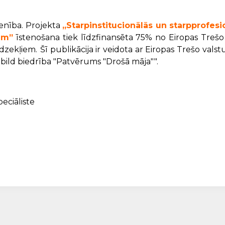
ienība. Projekta
„Starpinstitucionālās un starpprofes
em”
īstenošana tiek līdzfinansēta 75% no Eiropas Trešo v
dzekļiem.
Šī publikācija ir veidota ar Eiropas Trešo vals
tbild biedrība "Patvērums "Drošā māja"".
peciāliste