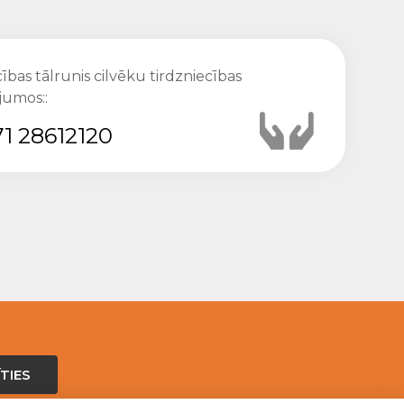
ības tālrunis cilvēku tirdzniecības
jumos::
1 28612120
TIES