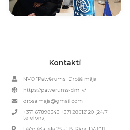
Kontakti
NVO "Patvērums "Drošā māja""
https://patverums-dm.lv/
drosa.maja@gmail.com
+371 67898343 +371 28612120 (24/7
telefons)
Lāčplēša iela 75 - 1 B, Rīga, LV-1011