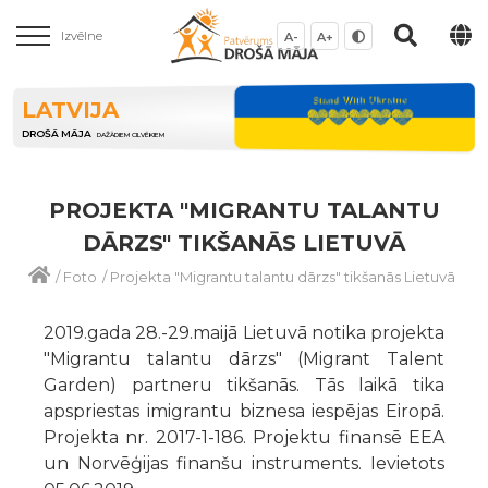
Izvēlne
A-
A+
LATVIJA
DROŠĀ MĀJA
DAŽĀDIEM CILVĒKIEM
PROJEKTA "MIGRANTU TALANTU
DĀRZS" TIKŠANĀS LIETUVĀ
/
Foto
/
Projekta "Migrantu talantu dārzs" tikšanās Lietuvā
2019.gada 28.-29.maijā Lietuvā notika projekta
"Migrantu talantu dārzs" (Migrant Talent
Garden) partneru tikšanās. Tās laikā tika
apspriestas imigrantu biznesa iespējas Eiropā.
Projekta nr. 2017-1-186. Projektu finansē EEA
un Norvēģijas finanšu instruments. Ievietots