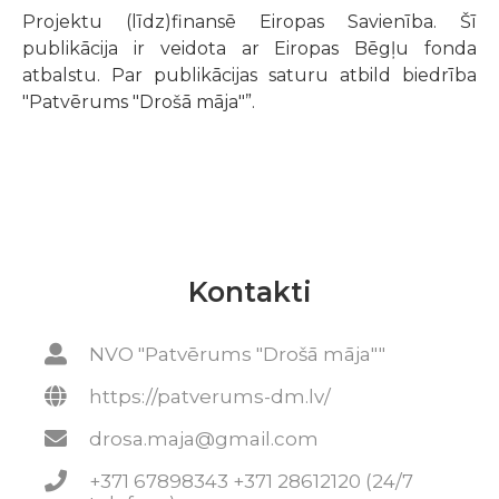
Projektu (līdz)finansē Eiropas Savienība. Šī
publikācija ir veidota ar Eiropas Bēgļu fonda
atbalstu. Par publikācijas saturu atbild biedrība
"Patvērums "Drošā māja"”.
Kontakti
NVO "Patvērums "Drošā māja""
https://patverums-dm.lv/
drosa.maja@gmail.com
+371 67898343 +371 28612120 (24/7