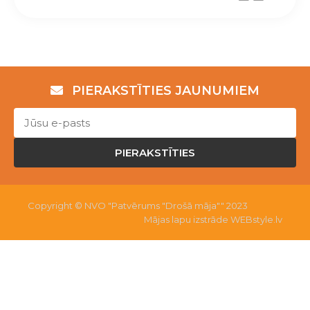
PIERAKSTĪTIES JAUNUMIEM
PIERAKSTĪTIES
Copyright © NVO "Patvērums "Drošā māja"" 2023
Mājas lapu izstrāde WEBstyle.lv