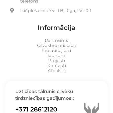
telefons)
Lāčplēša iela 75 - 1 B, Rīga, LV-1011
Informācija
Par mums
Cilvēktirdzniecība
Iebraucējiem
Jaunumi
Projekti
Kontakti
Atbalsti!
Uzticības tālrunis cilvēku
tirdzniecības gadījumos::
+371 28612120