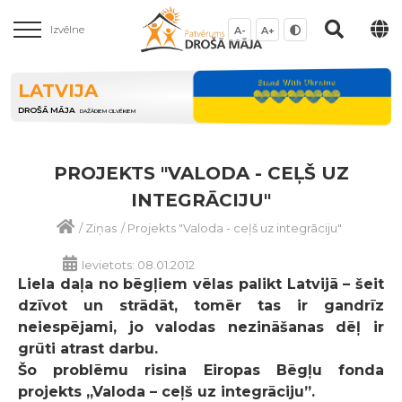
Izvēlne
A-
A+
LATVIJA
DROŠĀ MĀJA
DAŽĀDIEM CILVĒKIEM
PROJEKTS "VALODA - CEĻŠ UZ
INTEGRĀCIJU"
/
Ziņas
/
Projekts "Valoda - ceļš uz integrāciju"
Ievietots: 08.01.2012
Liela daļa no bēgļiem vēlas palikt Latvijā – šeit
dzīvot un strādāt, tomēr tas ir gandrīz
neiespējami, jo valodas nezināšanas dēļ ir
grūti atrast darbu.
Šo problēmu risina Eiropas Bēgļu fonda
projekts „Valoda – ceļš uz integrāciju”.