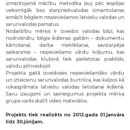
izmantojamā mācību metodika ļauj pēc iespējas
veiksmīgāk bez starpniekvalodas izmantošanas
iemācīt bēgļiem nepieciešamos latviešu valodas un
sarunvalodas pamatus.
Nodarbību mērķis ir izveidot valodas bāzi, kas
nodrošinātu bēgļa ikdienas gaitām – dokumentu
kārtošanai, darba meklēšanai, savstarpējai
saskarsmei – nepieciešamo vārdu krājumu, kas
sarunvalodas klubiņā tiek pielietotas praktiski,
valodu pilnveidojot.
Projekta gaitā izveidosies nepieciešamāko vārdu
un izteicienu sarunvalodas burtnīca, kas kalpos kā
rokasgrāmata latviešu valodas lietošanai ikdienā.
Savu izaugsmi un sasniegumus projekta mērķa
grupa varēs skatīt video materiālos.
Projekts tiek realizēts no 2012.gada 01.janvāra
līdz 30.jūnijam.