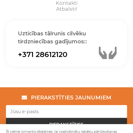
Kontakti
Atbalsti!
Uzticības tālrunis cilvēku
tirdzniecības gadījumos::
+371 28612120
PIERAKSTĪTIES JAUNUMIEM
PIERAKSTĪTIES
Šī vietne izmanto sīkdatnes, lai nodrošinātu labāku pārlūkošanas