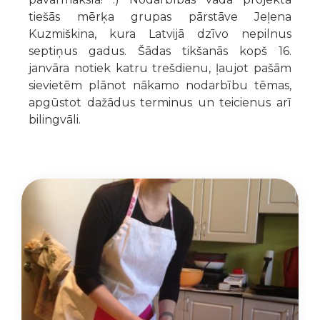
tiešās mērķa grupas pārstāve Jeļena
Kuzmiškina, kura Latvijā dzīvo nepilnus
septiņus gadus. Šādas tikšanās kopš 16.
janvāra notiek katru trešdienu, ļaujot pašām
sievietēm plānot nākamo nodarbību tēmas,
apgūstot dažādus terminus un teicienus arī
bilingvāli.