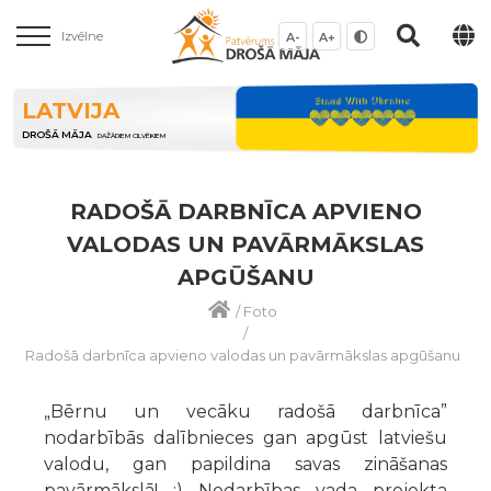
Izvēlne
A-
A+
LATVIJA
DROŠĀ MĀJA
DAŽĀDIEM CILVĒKIEM
RADOŠĀ DARBNĪCA APVIENO
VALODAS UN PAVĀRMĀKSLAS
APGŪŠANU
/
Foto
/
Radošā darbnīca apvieno valodas un pavārmākslas apgūšanu
„Bērnu un vecāku radošā darbnīca”
nodarbībās dalībnieces gan apgūst latviešu
valodu, gan papildina savas zināšanas
pavārmākslā! :) Nodarbības vada projekta