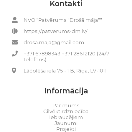
Kontakti
NVO "Patvērums "Drošā māja""
https://patverums-dm.lv/
drosa.maja@gmail.com
+371 67898343 +371 28612120 (24/7
telefons)
Lāčplēša iela 75 - 1 B, Rīga, LV-1011
Informācija
Par mums
Cilvēktirdzniecība
Iebraucējiem
Jaunumi
Projekti