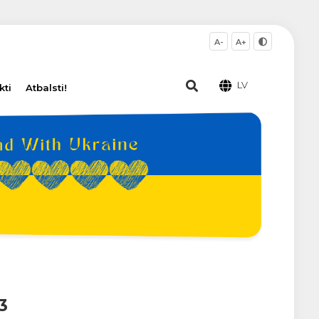
A-
A+
LV
kti
Atbalsti!
3