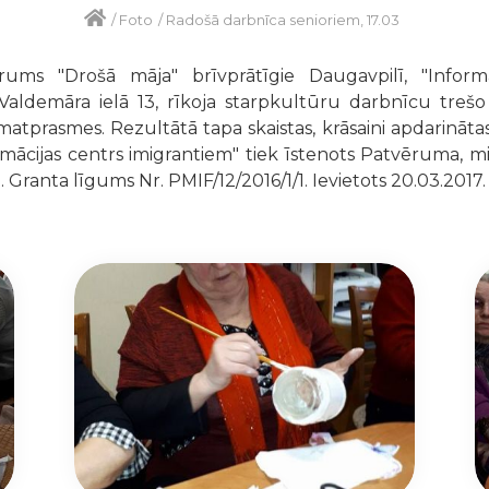
/
Foto
/
Radošā darbnīca senioriem, 17.03
ums "Drošā māja" brīvprātīgie Daugavpilī, "Informā
Valdemāra ielā 13, rīkoja starpkultūru darbnīcu trešo
prasmes. Rezultātā tapa skaistas, krāsaini apdarinātas,
ācijas centrs imigrantiem" tiek īstenots Patvēruma, mig
 Granta līgums Nr. PMIF/12/2016/1/1. Ievietots 20.03.2017.