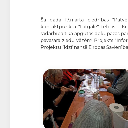
Šā gada 17.martā biedrības "Patvēr
kontaktpunkta "Latgale" telpās - Kr.
sadarbībā tika apgūtas dekupāžas pamat
pavasara ziedu vāzēm! Projekts "Inform
Projektu līdzfinansē Eiropas Savienība.