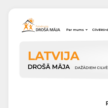
Par mums
Cilvēktir
LATVIJA
DROŠĀ MĀJA
DAŽĀDIEM CILV