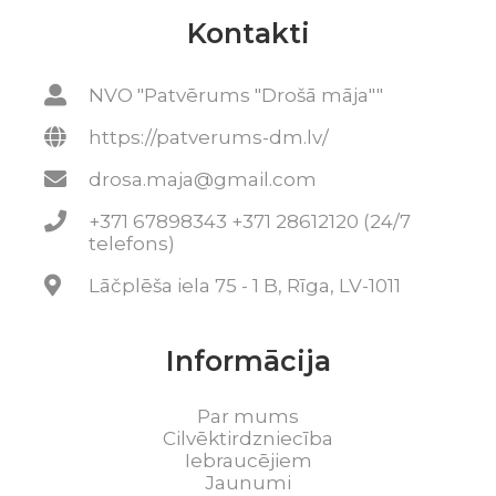
Kontakti
NVO "Patvērums "Drošā māja""
https://patverums-dm.lv/
drosa.maja@gmail.com
+371 67898343 +371 28612120 (24/7
telefons)
Lāčplēša iela 75 - 1 B, Rīga, LV-1011
Informācija
Par mums
Cilvēktirdzniecība
Iebraucējiem
Jaunumi