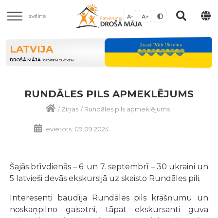
Izvēlne
A-
A+
LATVIJA
DROŠĀ MĀJA
DAŽĀDIEM CILVĒKIEM
RUNDĀLES PILS APMEKLĒJUMS
/
Ziņas
/
Rundāles pils apmeklējums
Ievietots: 09.09.2024
Šajās brīvdienās – 6. un 7. septembrī – 30 ukraiņi un
5 latvieši devās ekskursijā uz skaisto Rundāles pili.
Interesenti baudīja Rundāles pils krāšņumu un
noskaņpilno gaisotni, tāpat ekskursanti guva