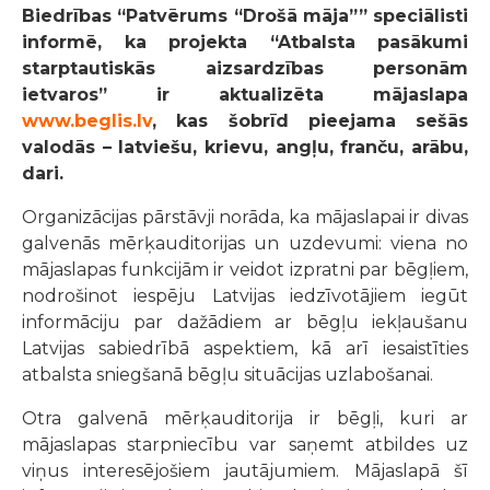
Biedrības “Patvērums “Drošā māja”” speciālisti
informē, ka projekta “Atbalsta pasākumi
starptautiskās aizsardzības personām
ietvaros” ir aktualizēta mājaslapa
www.beglis.lv
, kas šobrīd pieejama sešās
valodās – latviešu, krievu, angļu, franču, arābu,
dari.
Organizācijas pārstāvji norāda, ka mājaslapai ir divas
galvenās mērķauditorijas un uzdevumi: viena no
mājaslapas funkcijām ir veidot izpratni par bēgļiem,
nodrošinot iespēju Latvijas iedzīvotājiem iegūt
informāciju par dažādiem ar bēgļu iekļaušanu
Latvijas sabiedrībā aspektiem, kā arī iesaistīties
atbalsta sniegšanā bēgļu situācijas uzlabošanai.
Otra galvenā mērķauditorija ir bēgļi, kuri ar
mājaslapas starpniecību var saņemt atbildes uz
viņus interesējošiem jautājumiem. Mājaslapā šī