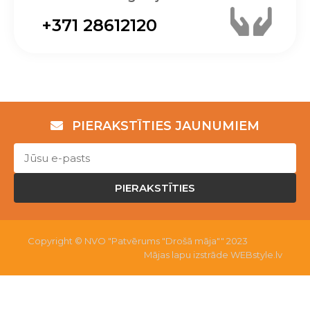
+371 28612120
PIERAKSTĪTIES JAUNUMIEM
PIERAKSTĪTIES
Copyright © NVO "Patvērums "Drošā māja"" 2023
Mājas lapu izstrāde WEBstyle.lv