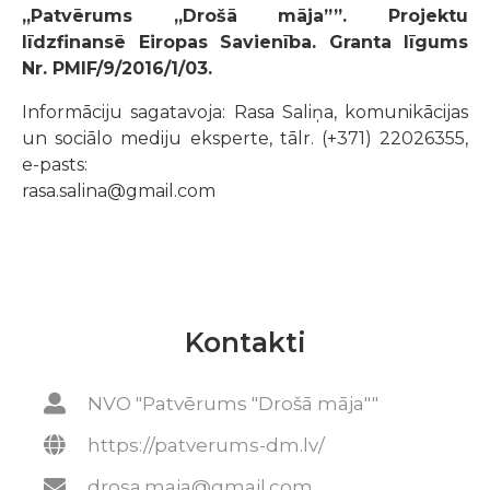
„Patvērums „Drošā māja””. Projektu
līdzfinansē Eiropas Savienība. Granta līgums
Nr. PMIF/9/2016/1/03.
Informāciju sagatavoja: Rasa Saliņa, komunikācijas
un sociālo mediju eksperte, tālr. (+371) 22026355,
e-pasts:
rasa.salina@gmail
Kontakti
NVO "Patvērums "Drošā māja""
https://patverums-dm.lv/
drosa.maja@gmail.com