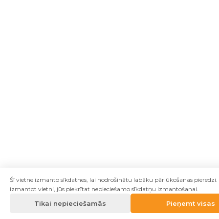
Šī vietne izmanto sīkdatnes, lai nodrošinātu labāku pārlūkošanas pieredzi.
izmantot vietni, jūs piekrītat nepieciešamo sīkdatņu izmantošanai.
Tikai nepieciešamās
Pieņemt visas