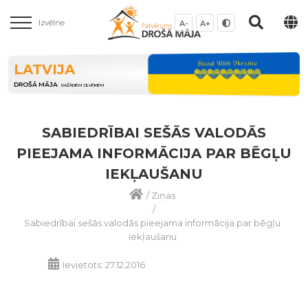
Izvēlne
A-
A+
LATVIJA
DROŠĀ MĀJA
DAŽĀDIEM CILVĒKIEM
SABIEDRĪBAI SEŠĀS VALODĀS
PIEEJAMA INFORMĀCIJA PAR BĒGĻU
IEKĻAUŠANU
/
Ziņas
/
Sabiedrībai sešās valodās pieejama informācija par bēgļu
iekļaušanu
Ievietots: 27.12.2016