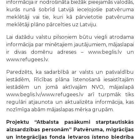
informācija ir nodrošināta biežāk pieejamās valodās,
kurās runā šobrīd Latvijā ieceļojošie patvēruma
meklētāji vai tie, kuri kā pārvietotie patvēruma
meklētāji plāno pārcelties uz Latviju.
Lai dažādu valstu pilsoņiem būtu viegli atrodama
informācija par minētajiem jautājumiem, mājaslapai
ir divas domēnu adreses – www.beglis.lv un
www.refugees.lv.
Paredzēts, ka sadarbībā ar valsts un pašvaldību
iestādēm, Rīcības plāna īstenošanā iesaistītajām
iestādēm un jomā aktīvajām NVO, mājaslapā
www.beglis.lv/www.refugees.lv arī turpmāk tiks
regulāri atjaunota un aktualizēta informācija, kas
nozīmīga abām mājaslapas mērķa grupām.
Projektu “Atbalsta pasākumi starptautiskās
aizsardzības personām” Patvēruma, migrācijas
un integrācijas fonda ietvaros īsteno biedrība