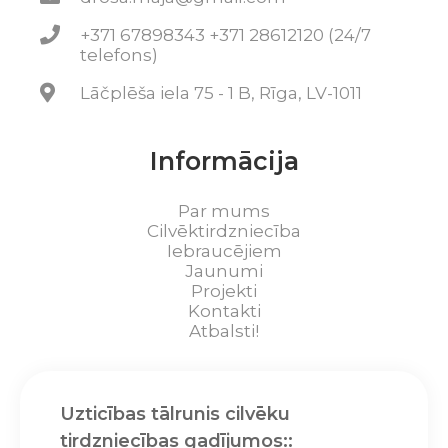
+371 67898343 +371 28612120 (24/7
telefons)
Lāčplēša iela 75 - 1 B, Rīga, LV-1011
Informācija
Par mums
Cilvēktirdzniecība
Iebraucējiem
Jaunumi
Projekti
Kontakti
Atbalsti!
Uzticības tālrunis cilvēku
tirdzniecības gadījumos::